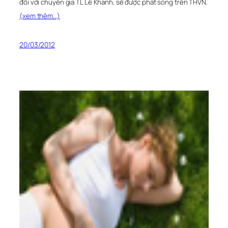
đổi với chuyên gia TL Lê Khanh, sẽ được phát sóng trên THVN.
(xem thêm…)
20/03/2012