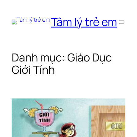
Chuyển
đến
Tâm lý trẻ em
phần
nội
dung
Danh mục:
Giáo Dục
Giới Tính