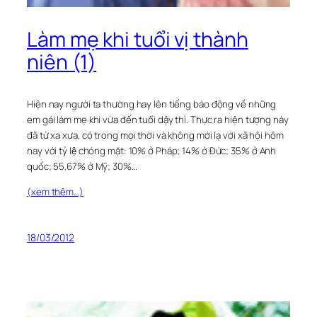
Làm mẹ khi tuổi vị thành
niên (1)
Hiện nay người ta thường hay lên tiếng báo động về những
em gái làm mẹ khi vừa đến tuổi dậy thì. Thực ra hiện tượng này
đã từ xa xưa, có trong mọi thời và không mới lạ với xã hội hôm
nay với tỷ lệ chóng mặt: 10% ở Pháp; 14% ở Đức; 35% ở Anh
quốc; 55,67% ở Mỹ; 30%…
(xem thêm…)
18/03/2012