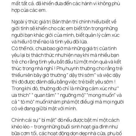
mất tất cả. đã khiến đưa đến các hành vi không phù
hợp của các em.
Ngoài ý thức giá trị Bản thân thì chính hiểu biết về
giới tính sẽ khiến cho các em biết tôn trọng những
người bạn khác giới của mình, biết quản lý cảm xúc
và hiểu rõ thế nào là tình yêu đôi lứa.
Có thể nói, chưa bao giờ mà những giá trị của tình
yêu lại bị thách thức như hiện nay khi mà nhiều bạn
trẻ cho rằng tình yêu bắt đầu từ một món quà và kết
thúc trong nhà nghỉ ! Phụ huynh thường cho rằng trẻ
thiếu niên bây giờ thường “ dậy thì sớm” và việc dậy
thì đó được đánh dấu bằng việc trẻ biết yêu sớm !
Trong khi đó, thường đó chỉ là những cảm xúc như “
ưa thích” “ quan tâm” “ ngưỡng mộ” “mong muốn” và
cả “ tò mò” muốn khám phá một điều gì mà mọi người
có vẻ đang giữ bí mật với mình.
Chính cái sự “ bí mật” đó nếu được bật mí một cách
khéo léo – trong những buổi sinh hoạt gia đình như
bữa cơm tối, các hoạt động dọn dẹp nhà cửa, phụ bố