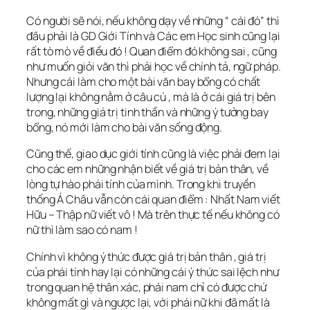
Có người sẽ nói, nếu không dạy về những “ cái đó” thì
đâu phải là GD Giới Tính và Các em Học sinh cũng lại
rất tò mò về điều đó ! Quan điểm đó không sai , cũng
như muốn giỏi văn thì phải học về chính tả, ngữ pháp.
Nhưng cái làm cho một bài văn bay bổng có chất
lượng lại không nằm ở câu cú , mà là ở cái giá trị bên
trong, những giá trị tinh thần và những ý tưởng bay
bổng, nó mới làm cho bài văn sống động.
Cũng thế, giao dục giới tính cũng là việc phải đem lại
cho các em những nhận biết về giá trị bản thân, về
lòng tự hào phái tính của mình. Trong khi truyền
thống Á Châu vẫn còn cái quan điểm : Nhất Nam viết
Hữu – Thập nữ viết vô ! Mà trên thực tế nếu không có
nữ thì làm sao có nam !
Chính vì không ý thức được giá trị bản thân , giá trị
của phái tính hay lại có những cái ý thức sai lệch như
trong quan hệ thân xác, phái nam chỉ có được chứ
không mất gì và ngược lại, với phái nữ khi đã mất là