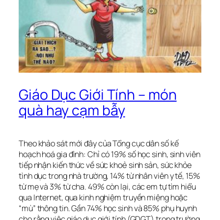
Giáo Dục Giới Tính – món
quà hay cạm bẫy
Theo khảo sát mới đây của Tổng cục dân số kế
hoạch hoá gia đình: Chỉ có 19% số học sinh, sinh viên
tiếp nhận kiến thức về sức khoẻ sinh sản, sức khỏe
tình dục trong nhà trường, 14% từ nhân viên y tế, 15%
từ mẹ và 3% từ cha. 49% còn lại, các em tự tìm hiểu
qua Internet, qua kinh nghiệm truyền miệng hoặc
“mù” thông tin. Gần 74% học sinh và 85% phụ huynh
cho rằng việc giáo dục giới tính (GDGT) trong trường