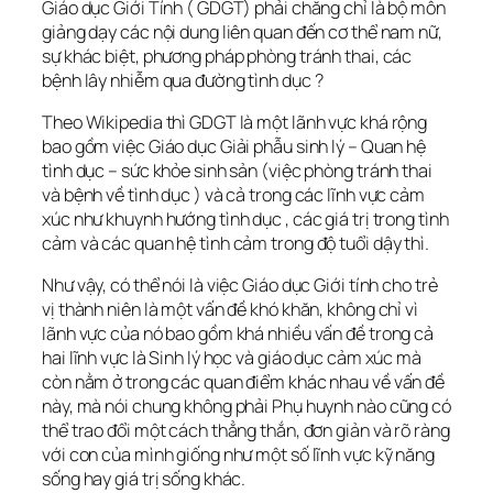
Giáo dục Giới Tính ( GDGT) phải chăng chỉ là bộ môn
giảng dạy các nội dung liên quan đến cơ thể nam nữ,
sự khác biệt, phương pháp phòng tránh thai, các
bệnh lây nhiễm qua đường tình dục ?
Theo Wikipedia thì GDGT là một lãnh vực khá rộng
bao gồm việc Giáo dục Giải phẫu sinh lý – Quan hệ
tình dục – sức khỏe sinh sản (việc phòng tránh thai
và bệnh về tình dục ) và cả trong các lĩnh vực cảm
xúc như khuynh hướng tình dục , các giá trị trong tình
cảm và các quan hệ tình cảm trong độ tuổi dậy thì.
Như vậy, có thể nói là việc Giáo dục Giới tính cho trẻ
vị thành niên là một vấn đề khó khăn, không chỉ vì
lãnh vực của nó bao gồm khá nhiều vấn đề trong cả
hai lĩnh vực là Sinh lý học và giáo dục cảm xúc mà
còn nằm ở trong các quan điểm khác nhau về vấn đề
này, mà nói chung không phải Phụ huynh nào cũng có
thể trao đổi một cách thẳng thắn, đơn giản và rõ ràng
với con của mình giống như một số lĩnh vực kỹ năng
sống hay giá trị sống khác.