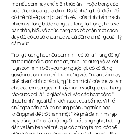
mẹ nấu cơm hay chế biến thức ăn … hoặc trong các
buổi đi chơi cùng gia đình . Đó là những thời điểm để
có thể nói về giá trị của tình yêu, của tinh thần trách
nhiệm và từng bước nâng cao lòng tự trọng , hiểu về
bản thân, hiểu về chức năng các bộ phận một cách
đầy đủ, có cơ sở khoa học và cả đến khả năng quản lý
cảm xúc.
Trong trường hợp nếu con mình có tỏ ra “ rung động”
trước một đối tượng nào đó, thì cũng đừng vộ vã kết
luận con mình biết yêu hay ngược lại, có kẻ đang
quyến rũ con mình , vì thế những việc “ngăn cấm hay
phê phán” chỉ có tác dụng “ kích thích” đứa trẻ và làm
cho các em càng cảm thấy muốn vượt qua các hàng
rào được gọi là “ lễ giáo” và đi vào các hoạt động “
thực hành” ngoài tầm kiểm soát của bố mẹ. Vì thế
chúng ta cần phải có những phản ứng thích hợp
không phải để trở thành một “ kẻ phá đám, rình rập
hay trừng trị” mà là một người biết lắng nghe, hướng
dẫn và làm bạn với trẻ, qua đó chúng ta mới có thể
giúp trẻ vượt qua những cạm bẫy của thân xác. Đó