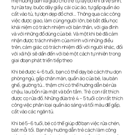
mẹ hướng dẫn và giao cho trẻ tự lấy bô khi đi vệ sinh,
tự rửa tay, buộc dây giầy, cài cúc áo, tự gấp quần áo
cất vào tủ, tự dọn dẹp đồ chơi… Thông qua các công
việc được giao, làm cùng người lớn, bé bắt đầu học
khái niệm có trách nhiệm với bản thân, với gia đình
và với những đồ dùng của bé. Và một khi bé đã cảm
nhận được trách nhiệm của mình với những điều
trên, cảm giác có trách nhiệm đối với người khác, đối
với xã hội sẽ dần đến với bé một cách tự nhiên trong
giai đoạn phát triển tiếp theo
Khi bé được 4-6 tuổi, bạn có thể dạy bé cách thu dọn
phòng ngủ, gấp chăn màn, quần áo của bé, lau bàn
ghế, giường tủ… thậm chí có thể hướng dẫn bé rửa
chậu, lau bồn rửa mặt và bồn tắm. Trẻ con rất thích
được cọ rửa đồ. Những đứa trẻ 4 – 5 tuổi còn rất thích
công việc phân loại quần áo sáng và tối màu để gấp,
cất vào các ngăn tủ.
Khi bé 5–6 tuổi, bé có thể giúp đỡ bạn việc rửa chén,
bát mỗi tối. Bạn hãy hướng dẫn trẻ cách làm công