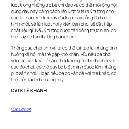
lượt trong những trò bé chỉ đạo và có thể mở rộng nội
dung dạy này bằng cách lần lượt đưa ra ý tưởng cho
các trò sau. VD, khi xây đường chạy bằng đá hoặc
hình khối, sẽ lần lượt hỏi ý kiến bạn chơi sẽ đặt tiếp
chất liệu gì. Nếu ý tưởng được tán đồng thực hiện, có
thể dạy bé tán thưởng bạn chơi.
Thông qua chơi tinh vi, ta có thể tái tạo lại những tình
huống xã hội mà trẻ gặp khó khăn. VD, nếu bé chơi
với các bạn khác ở sân chơi không ổn thì khi chơi với
các đồ chơi, có thể dạy bé biết mình được làm những
gì ở sân chơi. Hoặc nếu bé có vấn đề với trẻ khác, có
thể diễn lại tình huống này.
CVTK LÊ KHANH
.
14/04/2023