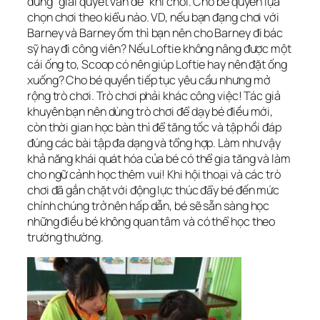
dung “giải quyết vấn đề” khi chơi. Cho bé quyền lựa
chọn chơi theo kiểu nào. VD, nếu bạn đạng chơi với
Barney và Barney ốm thì bạn nên cho Barney đi bác
sỹ hay đi công viên? Nếu Loftie không nâng được một
cái ống to, Scoop có nên giúp Loftie hay nên đặt ống
xuống? Cho bé quyền tiếp tục yêu cầu nhưng mở
rộng trò chơi. Trò chơi phải khác công việc! Tác giả
khuyên bạn nên dùng trò chơi để dạy bé điều mới,
còn thời gian học bàn thì để tăng tốc và tập hồi đáp
đúng các bài tập đa dạng và tổng hợp. Làm như vậy
khả năng khái quát hóa của bé có thể gia tăng và làm
cho ngữ cảnh học thêm vui! Khi hội thoại và các trò
chơi đã gắn chặt với động lực thúc đẩy bé đến mức
chính chúng trở nên hấp dẫn, bé sẽ sẵn sàng học
những điều bé không quan tâm và có thể học theo
trường thường.