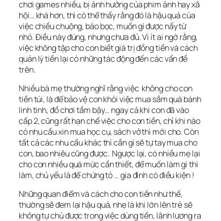
chơi games nhiều, bị ảnh hưởng của phim ảnh hay xã
hội… khá hơn, thì có thể thấy rằng đó là hậu quả của
việc chiều chuộng, bảo bọc, muốn gì được nấy từ
nhỏ. Điều này đúng, nhưng chưa đủ. Vì ít ai ngờ rằng,
việc không tập cho con biết giá trị đồng tiền và cách
quản lý tiền lại có những tác động đến các vấn đề
trên.
Nhiều bà mẹ thường nghĩ rằng việc không cho con
tiền túi, là để bảo vệ con khỏi việc mua sắm quà bánh
linh tinh, đồ chơi tầm bậy… ngay cả khi con đã vào
cấp 2, cũng rất hạn chế việc cho con tiền, chỉ khi nào
có nhu cầu xin mua học cụ, sách vở thì mới cho. Còn
tất cả các nhu cầu khác thì cần gì sẽ tự tay mua cho
con, bao nhiêu cũng được. Ngược lại, có nhiều mẹ lại
cho con nhiều quá mức cần thiết, để muốn làm gì thì
làm, chủ yếu là để chứng tỏ … gia đình có điều kiện !
Những quan điểm và cách cho con tiền như thế,
thường sẽ đem lại hậu quả, nhẹ là khi lớn lên trẻ sẽ
không tự chủ được trong việc dùng tiền, lãnh lương ra