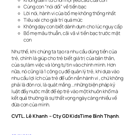
Không dám từ chối mọi yêu cầu của con
Cùng con “nói dối” về tiền bạc
Lời nói, hành vi của bố mẹ không thống nhất
Tiêu xài cho giải trí quá mức
Không dạy con biết dành dụm cho lúc nguy cấp
Bố mẹ mâu thuẫn, cãi vã vì tiền bạc trước mặt
con
Như thế, khi chúng ta tạo ra nhu cầu dùng tiền của
trẻ, chính là giúp cho trẻ biết giá trị của bản thân,
của sự làm việc và lòng tự tin vào chính mình. Hơn
nữa, nó cũng là 1 công cụ để quản lý trẻ, khi dựa vào
nhu cầu lợi ích của trẻ để uốn nắn hành vi , chứ không
phải là đòn roi, là quát mắng …những biện pháp kỷ
luật đầy nước mắt để ép trẻ vào một khuôn khổ mà
kết quả thường là sự thất vọng ngày càng nhiều về
đứa con của mình.
CVTL. Lê Khanh – Cty GD KidsTime Bình Thạnh
.