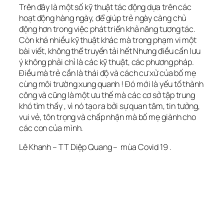
Trên đây là một số kỹ thuật tác động dựa trên các
hoạt động hàng ngày, để giúp trẻ ngày càng chủ
động hơn trong việc phát triển khả năng tương tác.
Còn khá nhiều kỹ thuật khác mà trong phạm vi một
bài viết, không thể truyền tải hết Nhưng điều cần lưu
ý không phải chỉ là các kỹ thuật, các phương pháp.
Điều mà trẻ cần là thái độ và cách cư xử của bố mẹ
cùng môi trường xung quanh ! Đó mới là yếu tố thành
công và cũng là một ưu thế mà các cơ sở tập trung
khó tìm thấy , vì nó tạo ra bởi sự quan tâm, tin tưởng,
vui vẻ, tôn trọng và chấp nhận mà bố mẹ giành cho
các con của mình.
Lê Khanh – TT Diệp Quang – mùa Covid 19 .