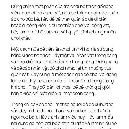
Dùng chính một phần của trò chơi bé thích để động
viên bé chơi trò khác. VD, nếu bé thích chơi mặc quần
áo cho búp bê, hãy để bé thay quần áo để đi biển
hoặc đi công viên! Nếu bé thích chơi với động vật,
hãy làm như thể các con vật quyết định chúng muốn
chơi khác.
Một cách nữa để tiến lên chơi tinh vi hơn là sử dụng
băng video bé thích. Lấy một vài nhân vật trong băng
và chơi diễn xuất một số cảnh trong băng. Dừng băng
và để các nhân vật đồ chơi nhắc lại tình huống vừa
quan sát. Đây cũng là một cách gắn đồ chơi với động
lực thúc đẩy bé và cho bé lời thoại để sử dụng trong
khi chơi. Thay đổi dần lời thoại để bé không bị giới
hạn ở việc chỉ biết diễn lại một đoạn băng.
Trong khi dạy bé chơi, một số người dễ có xu hướng
vẫn duy trì tốc độ nói nhanh và hỏi liên tục như khi
ngồi học bàn. Hãy tránh làm việc này. Hãy làm mẫu
nội dung gọi tên, đợi bé biết hiểu đáp và làm nhiều nội