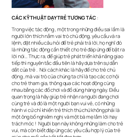
CÁC KỸ THUẬT DẠY TRẺ TƯƠNG TÁC
:
Trong việc tác động , một trong những điều sai lầm là
người lớn thích nắm vai trò chủ động, yêu cầu và ra
lệnh, đặt nhiều câu hỏi để trẻ phải trả lời, họ nghĩ đó
là những tác động cần thiết cho trẻ đáp ứng để bật ra
lời nói… Thực ra, để giúp trẻ phát triển khả năng giao
tiếp thì nguyên tắc đầu tiên là hãy dựa trên sự dẫn
dắt của trẻ . Nói cách khác là hãy để cho trẻ chủ
động , mà vai trò của chúng ta chỉ là tạo các cơ hội
cho trẻ tham gia, thông qua các hoạt động cùng
nhau bằng các đồ chơi và đồ dùng hàng ngày. Điều
quan trọng là hãy giúp trẻ nhận ra người đang chơi
cùng trẻ và đó là một người bạn vui vẻ, có những
hành vi cử chỉ khiến trẻ thích thú chứ không phải là
một ông bố nghiêm nghị và một bà mẹ lắm lời hay
trách móc ! Người bạn này không những làm cho trẻ
vui, mà còn biết đáp ứng các yêu cầu hợp lý của trẻ