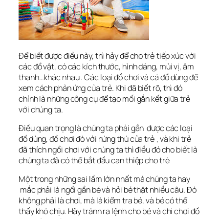
Để biết được điều này, thì hảy để cho trẻ tiếp xúc với
các đồ vật, có các kích thước, hình dáng, mùi vị, âm
thanh…khác nhau . Các loại đồ chơi và cả đồ dùng để
xem cách phản ứng của trẻ. Khi đã biết rõ, thì đó
chính là những công cụ để tạo mối gắn kết giữa trẻ
với chúng ta.
Điều quan trọng là chúng ta phải gắn được các loại
đồ dùng, đồ chơi đó với hứng thú của trẻ , và khi trẻ
đã thích ngồi chơi với chúng ta thì điều đó cho biết là
chúng ta đã có thể bắt đầu can thiệp cho trẻ
Một trong những sai lầm lớn nhất mà chúng ta hay
mắc phải là ngồi gần bé và hỏi bé thật nhiều câu. Đó
không phải là chơi, mà là kiểm tra bé, và bé có thể
thấy khó chịu. Hãy tránh ra lệnh cho bé và chỉ chơi đồ