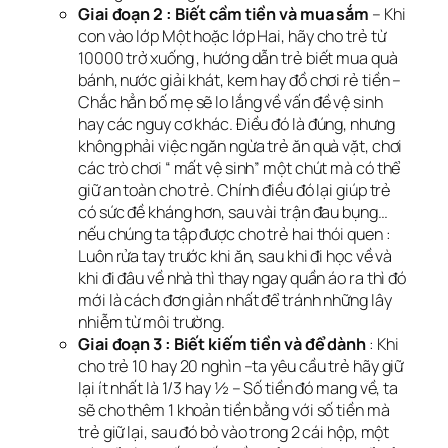
Giai đoạn 2 : Biết cầm tiền và mua sắm
– Khi
con vào lớp Một hoặc lớp Hai, hãy cho trẻ từ
10000 trở xuống , hướng dẫn trẻ biết mua quà
bánh, nước giải khát, kem hay đồ chơi rẻ tiền –
Chắc hẳn bố mẹ sẽ lo lắng về vấn đề vệ sinh
hay các nguy cơ khác. Điều đó là đúng, nhưng
không phải việc ngăn ngừa trẻ ăn quà vặt, chơi
các trò chơi “ mất vệ sinh” một chút mà có thể
giữ an toàn cho trẻ. Chính điều đó lại giúp trẻ
có sức đề kháng hơn, sau vài trận đau bụng…
nếu chúng ta tập được cho trẻ hai thói quen :
Luôn rửa tay trước khi ăn, sau khi đi học về và
khi đi đâu về nhà thì thay ngay quần áo ra thì đó
mới là cách đơn giản nhất để tránh những lây
nhiễm từ môi trường.
Giai đoạn 3 : Biết kiếm tiền và để dành
: Khi
cho trẻ 10 hay 20 nghìn –ta yêu cầu trẻ hãy giữ
lại ít nhất là 1/3 hay ½ – Số tiền đó mang về, ta
sẽ cho thêm 1 khoản tiền bằng với số tiền mà
trẻ giữ lại, sau đó bỏ vào trong 2 cái hộp, một