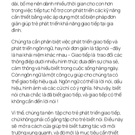
dài, bố mẹ nên dành nhiều thời gian cho con hơn
trong việc tiếp tục hỗ trợ con phát triển các kỹ năng
cần thiết bằng việc áp dụng một số biện pháp đơn
giản giúp trẻ phát triển khả năng giao tiếp tại gia
đình.
Chúng ta cần phân biệt việc phát triển giao tiếp và
phát triển ngôn ngữ, hay nói đơn giản là tập nói –đây
là hai khái niệm khác nhau – Giao tiếp là trao đổi các
thông điệp dưới nhiều hình thức đưa đến sự chia sẻ,
cảm thông và hiểu biết trong cuộc sống hàng ngày.
Còn ngôn ngữ là một công cụ giúp cho chúng ta có
thể giao tiếp hiệu quả. Ngôn ngữ có thể là lời nói, dấu
hiệu, hình ảnh và các cử chỉ có ý nghĩa. Như vậy, biết
nói chưa chắc là đã biết giao tiếp, và giao tiếp có thể
không cần đến lời nói !
Vì thế, chúng ta nên tập cho trẻ phát triển giao tiếp,
chứ không phải cố gắng tập cho trẻ biết nói. Điều này
sẽ mở ra cách cửa giúp trẻ biết tương tác với môi
trường xung quanh, và đó mới là mục tiêu cần thiết