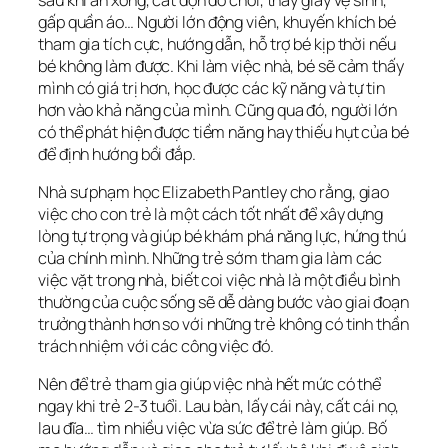
gấp quần áo… Người lớn động viên, khuyến khích bé
tham gia tích cực, hướng dẫn, hỗ trợ bé kịp thời nếu
bé không làm được. Khi làm việc nhà, bé sẽ cảm thấy
mình có giá trị hơn, học được các kỹ năng và tự tin
hơn vào khả năng của mình. Cũng qua đó, người lớn
có thể phát hiện được tiềm năng hay thiếu hụt của bé
để định hướng bồi đắp.
Nhà sư phạm học Elizabeth Pantley cho rằng, giao
việc cho con trẻ là một cách tốt nhất để xây dựng
lòng tự trọng và giúp bé khám phá năng lực, hứng thú
của chính mình. Những trẻ sớm tham gia làm các
việc vặt trong nhà, biết coi việc nhà là một điều bình
thường của cuộc sống sẽ dễ dàng bước vào giai đoạn
trưởng thành hơn so với những trẻ không có tinh thần
trách nhiệm với các công việc đó.
Nên để trẻ tham gia giúp việc nhà hết mức có thể
ngay khi trẻ 2-3 tuổi. Lau bàn, lấy cái này, cất cái nọ,
lau đĩa… tìm nhiều việc vừa sức để trẻ làm giúp. Bố