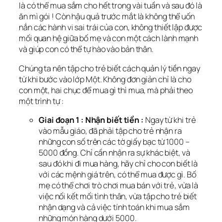
là có thể mua sắm cho hết trong vài tuần và sau đó là
ăn mì gói ! Còn hậu quả trước mắt là không thể uốn
nắn các hành vi sai trái của con, không thiết lập được
mối quan hệ giữa bố mẹ và con một cách lành mạnh
và giúp con có thể tự hào vào bản thân.
Chúng ta nên tập cho trẻ biết cách quản lý tiền ngay
từ khi bước vào lớp Một. Không đơn giản chỉ là cho
con một, hai chục để mua gì thì mua, mà phải theo
một trình tự :
Giai đoạn 1 : Nhận biết tiền :
Ngay từ khi trẻ
vào mẫu giáo, đã phải tập cho trẻ nhận ra
những con số trên các tờ giấy bạc từ 1000 –
5000 đồng. Chỉ cần nhận ra sự khác biệt, và
sau đó khi đi mua hàng, hãy chỉ cho con biết là
với các mệnh giá trên, có thể mua được gì. Bố
mẹ có thể chơi trò chơi mua bán với trẻ, vừa là
việc nối kết mối tình thân, vừa tập cho trẻ biết
nhận dạng và cả việc tính toán khi mua sắm
những món hàng dưới 5000.