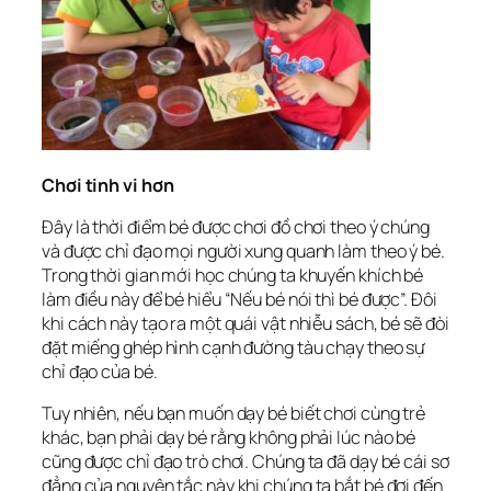
Chơi tinh vi hơn
Đây là thời điểm bé được chơi đồ chơi theo ý chúng
và được chỉ đạo mọi người xung quanh làm theo ý bé.
Trong thời gian mới học chúng ta khuyến khích bé
làm điều này để bé hiểu “Nếu bé nói thì bé được”. Đôi
khi cách này tạo ra một quái vật nhiễu sách, bé sẽ đòi
đặt miếng ghép hình cạnh đường tàu chạy theo sự
chỉ đạo của bé.
Tuy nhiên, nếu bạn muốn dạy bé biết chơi cùng trẻ
khác, bạn phải dạy bé rằng không phải lúc nào bé
cũng được chỉ đạo trò chơi. Chúng ta đã dạy bé cái sơ
đẳng của nguyên tắc này khi chúng ta bắt bé đợi đến