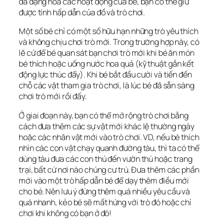
đa dạng hóa các hoạt động của bé, bạn có thể giữ
được tính hấp dẫn của đồ và trò chơi.
Một số bé chỉ có một số hữu hạn những trò yêu thích
và không chịu chơi trò mới. Trong trường hợp này, có
lẽ cứ để bé quan sát bạn chơi trò mới khi bé ăn món
bé thích hoặc uống nước hoa quả (kỹ thuật gắn kết
động lực thúc đẩy). Khi bé bắt đầu cười và tiến đến
chỗ các vật tham gia trò chơi, là lúc bé đã sẵn sàng
chơi trò mới rồi đấy.
Ở giai đoạn này, bạn có thể mở rộng trò chơi bằng
cách đưa thêm các sự vật mới khác lệ thường ngày
hoặc các nhân vật mới vào trò chơi. VD, nếu bé thích
nhìn các con vật chạy quanh đường tàu, thì ta có thể
dùng tàu đưa các con thú đến vườn thú hoặc trang
trại, bất cứ nơi nào chúng cư trú. Đưa thêm các phần
mới vào một trò hấp dẫn bé để dạy thêm điều mới
cho bé. Nên lưu ý đừng thêm quá nhiều yêu cầu và
quá nhanh, kẻo bé sẽ mất hứng với trò đó hoặc chỉ
chơi khi không có bạn ở đó!