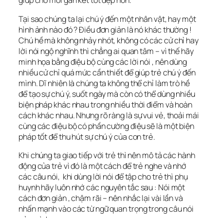
giúp cho mối gắn kết tốt đẹp hơn.
Tại sao chúng ta lại chú ý đến một nhân vật, hay một
hình ảnh nào đó ? Điều đơn giản là nó khác thường !
Chú hề mà không nhảy nhót, không có các cử chỉ hay
lời nói ngộ nghĩnh thì chẳng ai quan tâm – vì thế hãy
minh họa bằng điệu bộ cùng các lời nói , nên dùng
nhiều cử chỉ quá mức cần thiết để giúp trẻ chú ý đến
mình. Dĩ nhiên là chúng ta không thể chỉ làm trò hề
để tạo sự chú ý, suốt ngày mà còn có thể dùng nhiều
biện pháp khác nhau trong nhiều thời điểm và hoàn
cách khác nhau. Nhưng rõ ràng là sự vui vẻ, thoải mái
cùng các điệu bộ có phần cường điệu sẽ là một biện
pháp tốt để thu hút sự chú ý của con trẻ.
Khi chúng ta giao tiếp với trẻ thì nên mô tả các hành
động của trẻ vì đó là một cách để trẻ nghe và nhớ
các câu nói, khi dùng lời nói để tập cho trẻ thì phụ
huynh hãy luôn nhớ các nguyên tắc sau : Nói một
cách đơn giản , chậm rãi – nên nhắc lại vài lần và
nhấn mạnh vào các từ ngữ quan trọng trong câu nói