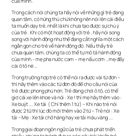
của mình .
Trong cách nói chúng ta hãy nói về những gì trẻ đang
quan tâm, có hứng thú chứ không nên nói lên cái điều
ta muốn dạy trẻ, nhất là khi chưa tạo được sự chú ý
của trẻ . Khi có một hoạt động với trẻ , hãy nói song
song với hành động như thể đang cắt nghĩa một cách
ngắn gọn cho trẻ về hành động đó . Nếu thấy trẻ
chưa quan tâm, chúng ta có thể tự mô tả hành động
của mình.- mẹ pha nước cam – mẹ nấu cơm …mẹ đẩy
cái ô tô nè …
Trong trường hợp trẻ có thể nói ra được vài từ đơn –
thì hãy thêm vào các từ đơn đó để cho câu nói của
trẻ được phong phú hơn. Trẻ đang chơi ô tô, có thể
giơ cái xe lên khoe và nói : Xe ! thì mẹ hãy thêm vào :
Xe buýt …. Xe tải ( Chỉ thêm 1 từ ) – Khi nào trẻ nói
được 2 từ thì lúc đó mới thêm vào 2 từ – Trẻ nói : Xe
tải – Mẹ : Xe tải chở hàng hay xe tải màu vàng ….
Trong giai đoạn ngôn ngữ của trẻ chưa phát triển
nhiều, chúng ta tránh đưa ra các câu hỏi khiến trẻ