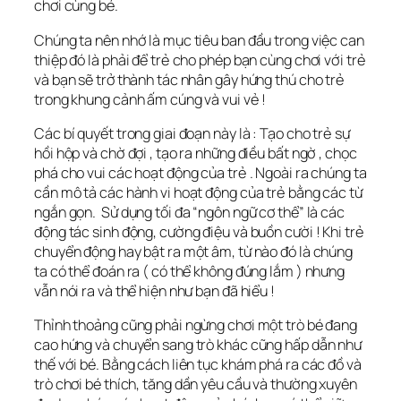
chơi cùng bé.
Chúng ta nên nhớ là mục tiêu ban đầu trong việc can
thiệp đó là phải để trẻ cho phép bạn cùng chơi với trẻ
và bạn sẽ trở thành tác nhân gây hứng thú cho trẻ
trong khung cảnh ấm cúng và vui vẻ !
Các bí quyết trong giai đoạn này là : Tạo cho trẻ sự
hồi hộp và chờ đợi , tạo ra những điều bất ngờ , chọc
phá cho vui các hoạt động của trẻ . Ngoài ra chúng ta
cần mô tả các hành vi hoạt động của trẻ bằng các từ
ngắn gọn. Sử dụng tối đa “ngôn ngữ cơ thể” là các
động tác sinh động, cường điệu và buồn cười ! Khi trẻ
chuyển động hay bật ra một âm, từ nào đó là chúng
ta có thể đoán ra ( có thể không đúng lắm ) nhưng
vẫn nói ra và thể hiện như bạn đã hiểu !
Thỉnh thoảng cũng phải ngừng chơi một trò bé đang
cao hứng và chuyển sang trò khác cũng hấp dẫn như
thế với bé. Bằng cách liên tục khám phá ra các đồ và
trò chơi bé thích, tăng dần yêu cầu và thường xuyên