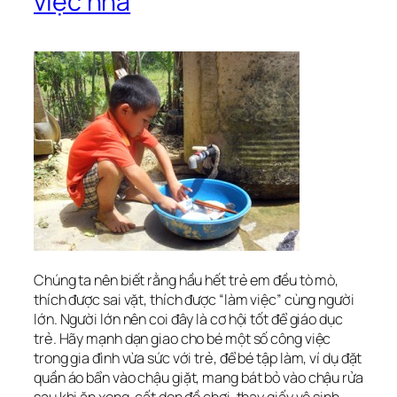
việc nhà
Chúng ta nên biết rằng hầu hết trẻ em đều tò mò,
thích được sai vặt, thích được “làm việc” cùng người
lớn. Người lớn nên coi đây là cơ hội tốt để giáo dục
trẻ. Hãy mạnh dạn giao cho bé một số công việc
trong gia đình vừa sức với trẻ, để bé tập làm, ví dụ đặt
quần áo bẩn vào chậu giặt, mang bát bỏ vào chậu rửa
sau khi ăn xong, cất dọn đồ chơi, thay giấy vệ sinh,