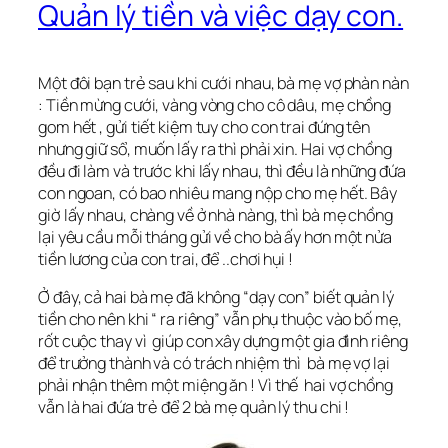
Quản lý tiền và việc dạy con.
Một đôi bạn trẻ sau khi cưới nhau, bà mẹ vợ phàn nàn
: Tiền mừng cưới, vàng vòng cho cô dâu, mẹ chồng
gom hết , gửi tiết kiệm tuy cho con trai đứng tên
nhưng giữ sổ, muốn lấy ra thì phải xin. Hai vợ chồng
đều đi làm và trước khi lấy nhau, thì đều là những đứa
con ngoan, có bao nhiêu mang nộp cho mẹ hết. Bây
giờ lấy nhau, chàng về ở nhà nàng, thì bà mẹ chồng
lại yêu cầu mỗi tháng gửi về cho bà ấy hơn một nửa
tiền lương của con trai, để ..chơi hụi !
Ở đây, cả hai bà mẹ đã không “dạy con” biết quản lý
tiền cho nên khi “ ra riêng” vẫn phụ thuộc vào bố mẹ,
rốt cuộc thay vì giúp con xây dựng một gia đình riêng
để trưởng thành và có trách nhiệm thì bà mẹ vợ lại
phải nhận thêm một miệng ăn ! Vì thế hai vợ chồng
vẫn là hai đứa trẻ để 2 bà mẹ quản lý thu chi !