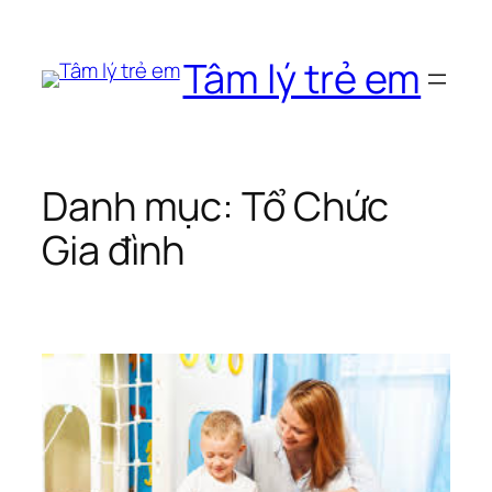
Chuyển
đến
Tâm lý trẻ em
phần
nội
dung
Danh mục:
Tổ Chức
Gia đình