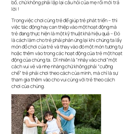
bố, chứ không phải lập lại câu hỏi của mẹ rồi mới trả
lời !
Trong việc chơi cùng trẻ để giúp trẻ phát triển – thì
việc tác động hay can thiệp vào một hoạt động mà
trẻ đang thực hiện là một kỹ thuật khá hiệu quả – Đó
là cách làm cho trẻ phải phản ứng lại khi chúng ta lấy
món đồ chơi của trẻ và thay vào đó một món tương tự
hoặc thêm vào trong các hoạt động của trẻ một hoạt
động của chúng ta. Dĩ nhiên là “nhảy vào chơi”một
cách vui vẻ và nhẹ nhàng chứ không phải “cưỡng
chế” trẻ phải chơi theo cách của mình, mà chỉ là sự
tham gia thêm vào cho vui cùng với trẻ theo cách
chơi của chúng.