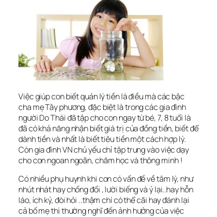
Việc giúp con biết quản lý tiền là điều mà các bậc
cha mẹ Tây phương, đặc biệt là trong các gia đình
người Do Thái đã tập cho con ngay từ bé, 7, 8 tuổi là
đã có khả năng nhận biết giá trị của đồng tiền, biết để
dành tiền và nhất là biết tiêu tiền một cách hợp lý.
Còn gia đình VN chủ yếu chỉ tập trung vào việc dạy
cho con ngoan ngoãn, chăm học và thông minh !
Có nhiều phụ huynh khi con có vấn đề về tâm lý, như
nhút nhát hay chống đối , lười biếng và ỷ lại..hay hỗn
láo, ích kỷ, đòi hỏi ..thậm chí có thể cãi hay đánh lại
cả bố mẹ thì thường nghĩ đến ảnh hưởng của việc