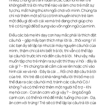
không biết trả lời như thế nào và làm cho trẻ mất sự
tự chủ, mất hứng thú khi ngồi chơi với mình. Chúng ta
chỉ nói thêm một số từ có tính khuyến khích trẻ làm
một điều gì đó với cái xe mà trẻ đang chơi giúp cho
trẻ có từ ngữ để bổ sung vào vốn ngôn ngữ của mình.
Điều các bà mẹ khi dạy con hay mắc phải là thích đặt
câu hỏi – gặp mấy bạn thích nhại lời là …thôi xong ! Vì
các bạn ấy sẽ lập lại như cái máy nguyên câu hỏi của
mình , thậm chí cả khi biết trả lời, thì vẫn có thể lập
lại câu hỏi trước khi nói đến câu trả lời. Như vậy, nếu
muốn tập cho trẻ nhận ra sự vật thì thay vì hỏi : đây là
cái gì ? – thì chúng ta sẽ cầm cái xe lên hoặc chỉ vào
hình cái xe và nói : Đây là cái …. Rồi chờ đợi câu trả lời
của trẻ. Khi trẻ đã có khả năng hiểu lời thì bố mẹ có
thể đưa ra các câu hỏi mở, tránh các câu hỏi Có /
không ? và có thể nhờ thêm một người hỗ trợ – Khi
mẹ hỏi con : Con ăn cơm với gì vậy ? – ông bố ngồi
cạnh con, có thể nói nhỏ để nhắc tuồng cho con : Dạ,
ăn cơm với trứng ! Trẻ sẽ có thể lập lại câu trả lời của