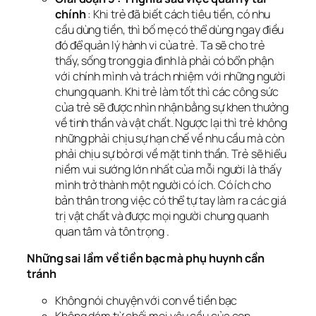
chính
: Khi trẻ đã biết cách tiêu tiền, có nhu
cầu dùng tiền, thì bố mẹ có thể dùng ngay điều
đó để quản lý hành vi của trẻ. Ta sẽ cho trẻ
thấy, sống trong gia đình là phải có bổn phận
với chính mình và trách nhiệm với những người
chung quanh. Khi trẻ làm tốt thì các công sức
của trẻ sẽ được nhìn nhận bằng sự khen thưởng
về tinh thần và vật chất. Ngược lại thì trẻ không
những phải chịu sự hạn chế về nhu cầu mà còn
phải chịu sự bỏ rơi về mặt tinh thần. Trẻ sẽ hiểu
niềm vui sướng lớn nhất của mỗi người là thấy
mình trở thành một người có ích. Có ích cho
bản thân trong việc có thể tự tay làm ra các giá
trị vật chất và được mọi người chung quanh
quan tâm và tôn trọng .
Những sai lầm về tiền bạc mà phụ huynh cần
tránh
Không nói chuyện với con về tiền bạc