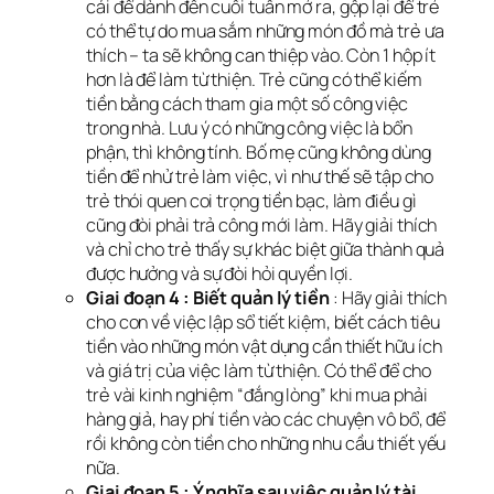
cái để dành đến cuối tuần mở ra, gộp lại để trẻ
có thể tự do mua sắm những món đồ mà trẻ ưa
thích – ta sẽ không can thiệp vào. Còn 1 hộp ít
hơn là để làm từ thiện. Trẻ cũng có thể kiếm
tiền bằng cách tham gia một số công việc
trong nhà. Lưu ý có những công việc là bổn
phận, thì không tính. Bố mẹ cũng không dùng
tiền để nhử trẻ làm việc, vì như thế sẽ tập cho
trẻ thói quen coi trọng tiền bạc, làm điều gì
cũng đòi phải trả công mới làm. Hãy giải thích
và chỉ cho trẻ thấy sự khác biệt giữa thành quả
được hưởng và sự đòi hỏi quyền lợi.
Giai đoạn 4 : Biết quản lý tiền
: Hãy giải thích
cho con về việc lập sổ tiết kiệm, biết cách tiêu
tiền vào những món vật dụng cần thiết hữu ích
và giá trị của việc làm từ thiện. Có thể để cho
trẻ vài kinh nghiệm “đắng lòng” khi mua phải
hàng giả, hay phí tiền vào các chuyện vô bổ, để
rồi không còn tiền cho những nhu cầu thiết yếu
nữa.
Giai đoạn 5 : Ý nghĩa sau việc quản lý tài