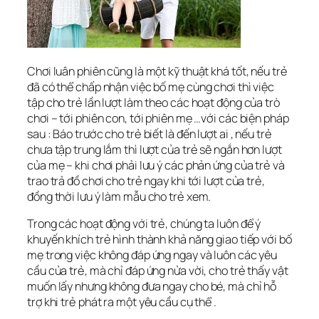
Chơi luân phiên cũng là một kỹ thuật khá tốt, nếu trẻ
đã có thể chấp nhận việc bố mẹ cùng chơi thì việc
tập cho trẻ lần lượt làm theo các hoạt động của trò
chơi – tới phiên con, tới phiên mẹ …với các biện pháp
sau : Báo trước cho trẻ biết là đến lượt ai , nếu trẻ
chưa tập trung lắm thì lượt của trẻ sẽ ngắn hơn lượt
của mẹ – khi chơi phải lưu ý các phản ứng của trẻ và
trao trả đồ chơi cho trẻ ngay khi tới lượt của trẻ,
đồng thời lưu ý làm mẫu cho trẻ xem.
Trong các hoạt động với trẻ, chúng ta luôn để ý
khuyến khích trẻ hình thành khả năng giao tiếp với bố
mẹ trong việc không đáp ứng ngay và luôn các yêu
cầu của trẻ, mà chỉ đáp ứng nửa vời, cho trẻ thấy vật
muốn lấy nhưng không đưa ngay cho bé, mà chỉ hỗ
trợ khi trẻ phát ra một yêu cầu cụ thể .