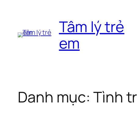
Chuyển
đến
Tâm lý trẻ
phần
nội
em
dung
Danh mục:
Tình t