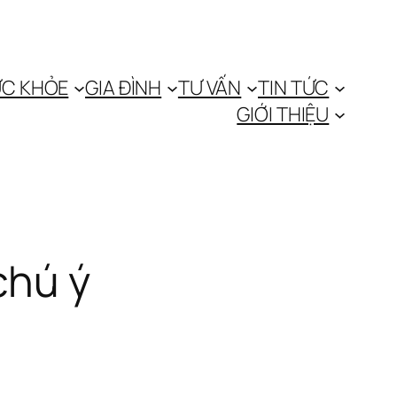
C KHỎE
GIA ĐÌNH
TƯ VẤN
TIN TỨC
GIỚI THIỆU
chú ý