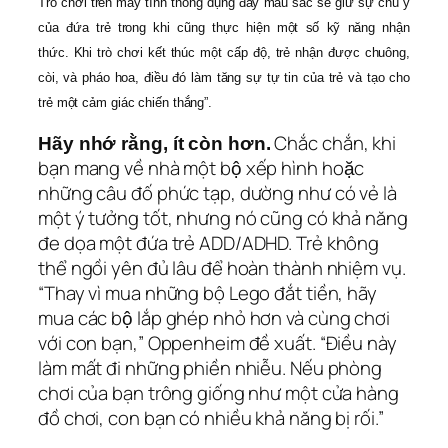
Trò chơi trên máy tính thông dụng đầy màu sắc sẽ giữ sự chú ý
của đứa trẻ trong khi cũng thực hiện một số kỹ năng nhận
thức. Khi trò chơi kết thúc một cấp độ, trẻ nhận được chuông,
còi, và pháo hoa, điều đó làm tăng sự tự tin của trẻ và tạo cho
trẻ một cảm giác chiến thắng”.
Chắc chắn, khi
Hãy nhớ rằng, ít còn hơn.
bạn mang về nhà một bộ xếp hình hoặc
những câu đố phức tạp, dường như có vẻ là
một ý tưởng tốt, nhưng nó cũng có khả năng
đe dọa một đứa trẻ ADD/ADHD. Trẻ không
thể ngồi yên đủ lâu để hoàn thành nhiệm vụ.
“Thay vì mua những bộ Lego đắt tiền, hãy
mua các bộ lắp ghép nhỏ hơn và cùng chơi
với con bạn,” Oppenheim đề xuất. “Điều này
làm mất đi những phiền nhiễu. Nếu phòng
chơi của bạn trông giống như một cửa hàng
đồ chơi, con bạn có nhiều khả năng bị rối.”