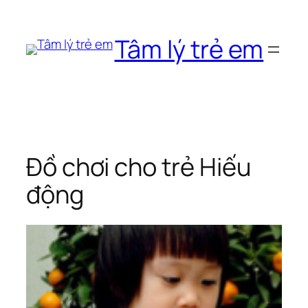
Chuyển
đến
Tâm lý trẻ em
phần
nội
dung
Đồ chơi cho trẻ Hiếu
động