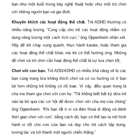
bạn như một buổi trưng bày nghệ thuật hoặc như một trò chơi
với những người bạn và gia đình.
Khuyến khích các hoạt động thể chất.
Trẻ ADHD thường có
nhiều năng lượng. “Cung cấp cho trẻ các hoạt động nhằm sử
dụng năng lượng một cách tích cực,” ông Oppenheim nhận xét.
Hãy để trẻ chạy xung quanh, thực hành karate, hoặc tham gia
các hoạt động thể chất khác mà trẻ có thể hưởng ứng. Những
đồ chơi và trò chơi cần hoạt động thể chất là sự lựa chọn tốt,
Chơi với con bạn.
Trẻ ADD/ADHD có nhiều khả năng sẽ bị các
bạn cùng trang lứa không thích chơi và có xu hướng có ít bạn
bè hơn những trẻ không có rối loạn. Vì vậy, điều quan trọng là
cha mẹ tham gia chơi với con họ. “Tôi không biết bất kỳ đứa trẻ
nào lại bỏ qua các cơ hội để được chơi với cha mẹ của chúng”
ông Oppenheim. “Khi bạn tắt ti vi và điện thoại di động và dành
thời gian chơi với con”, bằng cách đó, bạn có thể tạo ra mô hình
hành vi tốt cho con của bạn và dạy cho trẻ cách tập trung,
tương tác và trở thành một người chiến thắng.”