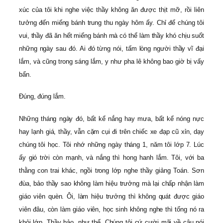
xúc của tôi khi nghe việc thầy không ăn được thịt mỡ, rồi liên
tưởng đến miếng bánh trung thu ngày hôm ấy. Chỉ để chúng tôi
vui, thầy đã ăn hết miếng bánh mà có thể làm thầy khó chịu suốt
những ngày sau đó. Ai đó từng nói, tấm lòng người thầy vĩ đại
lắm, và cũng trong sáng lắm, y như pha lê không bao giờ bị vấy
bẩn.
Đúng, đúng lắm.
Những tháng ngày đó, bất kể nắng hay mưa, bất kể nóng nực
hay lạnh giá, thầy, vẫn cặm cụi đi trên chiếc xe đạp cũ xỉn, dạy
chúng tôi học. Tôi nhớ những ngày tháng 1, năm tôi lớp 7. Lúc
ấy gió trời còn mạnh, và nắng thì hong hanh lắm. Tôi, với ba
thằng con trai khác, ngồi trong lớp nghe thầy giảng Toán. Sơn
đùa, bảo thầy sao không làm hiệu trưởng mà lại chấp nhận làm
giáo viên quèn. Ôi, làm hiệu trưởng thì không quát được giáo
viên đâu, còn làm giáo viên, học sinh không nghe thì tống nó ra
khỏi lớp. Thầy bảo, như thế. Chúng tôi cứ cười mãi về câu nói