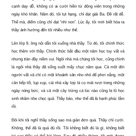
cạnh dạy dỗ, không có ai cười hiền từ động viên trong những
ngày khó khăn. Năm đó, tôi tụt hạng, chỉ đạt giải Ba. Đề rất dễ.
Thế mà, điểm cũng chỉ đạt “nhì non”. Lúc ấy, tôi mới biết hóa ra
thầy ảnh hưởng đến tôi nhiều như thế.
Lên lớp 9, ông nội dẫn tôi xuống nhà thầy. Từ đó, tôi chính thức
học thêm với thầy. Chính thức bắt đầu một năm học tuy vất vả
nhưng tràn đầy niềm vui. Ngôi nhà mà chúng tôi học, cũng chính
là ngôi nhà thầy đã sống suốt mấy chục năm qua. Cả một đời
người vất vả chỉ có một khoảnh sân nho nhỏ để phơi nắng, một
căn bếp tối, lụp xụp, cái nhà xây lợp lá cọ mát rượi trong những
ngày nóng bức, và cả một cây trứng cá lúc nào cũng bị lũ học
sinh nhăm nhe chọc quả. Thầy bảo, như thế đã là hạnh phúc lắm
rồi.
Đôi khi tôi nghĩ thầy sống sao mà giản đơn quá. Thầy chỉ cười.
Không, thế đã là quá đủ rồi. Tôi không biết đủ là gì, không biết
tại sao thầy có thể hài lòng. Sau đó nhiều tháng, tôi mới được