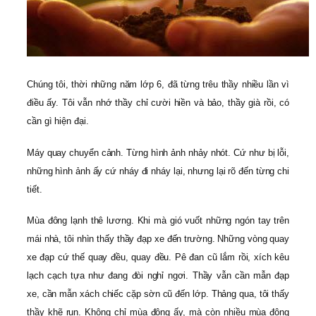
Chúng tôi, thời những năm lớp 6, đã từng trêu thầy nhiều lần vì
điều ấy. Tôi vẫn nhớ thầy chỉ cười hiền và bảo, thầy già rồi, có
cần gì hiện đại.
Máy quay chuyển cảnh. Từng hình ảnh nhảy nhót. Cứ như bị lỗi,
những hình ảnh ấy cứ nháy đi nháy lại, nhưng lại rõ đến từng chi
tiết.
Mùa đông lạnh thê lương. Khi mà gió vuốt những ngón tay trên
mái nhà, tôi nhìn thấy thầy đạp xe đến trường. Những vòng quay
xe đạp cứ thế quay đều, quay đều. Pê đan cũ lắm rồi, xích kêu
lạch cạch tựa như đang đòi nghỉ ngơi. Thầy vẫn cần mẫn đạp
xe, cần mẫn xách chiếc cặp sờn cũ đến lớp. Thảng qua, tôi thấy
thầy khẽ run. Không chỉ mùa đông ấy, mà còn nhiều mùa đông