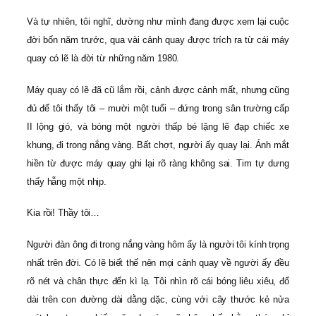
Và tự nhiên, tôi nghĩ, dường như mình đang được xem lại cuộc
đời bốn năm trước, qua vài cảnh quay được trích ra từ cái máy
quay có lẽ là đời từ những năm 1980.
Máy quay có lẽ đã cũ lắm rồi, cảnh được cảnh mất, nhưng cũng
đủ để tôi thấy tôi – mười một tuổi – đứng trong sân trường cấp
II lộng gió, và bóng một người thấp bé lặng lẽ đạp chiếc xe
khung, đi trong nắng vàng. Bất chợt, người ấy quay lại. Ánh mắt
hiền từ được máy quay ghi lại rõ ràng không sai. Tim tự dưng
thấy hẫng một nhịp.
Kia rồi! Thầy tôi…
Người đàn ông đi trong nắng vàng hôm ấy là người tôi kính trọng
nhất trên đời. Có lẽ biết thế nên mọi cảnh quay về người ấy đều
rõ nét và chân thực đến kì lạ. Tôi nhìn rõ cái bóng liêu xiêu, đổ
dài trên con đường dài dằng dặc, cùng với cây thước kẻ nửa