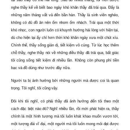
nghe thầy kể về biết bao ngày khó khăn thầy đã trải qua. Đấy là
những năm tháng vất vả đến bần hàn. Thầy là sinh viên nghèo,
không có đủ đồ ăn nên ốm nhom ốm nhách. Trải qua một thời
khó nhọc, con người luôn có khuynh hướng hài lòng với hiện tại,
dù cho hiện tại ấy chỉ hơn thời khó khăn ngày xưa một chút xíu.
Chính thế, thầy sống giản dị, tiết kiệm vô cùng. Từ lúc học thêm
chỗ thầy, nghe thầy nói về những điều thầy đã trải qua, bất giác
tôi cũng sống tiết kiệm đi nhiều lần. Không còn phung phí tiền
bạc và đồ dùng như trước đây nữa.
Người ta bị ảnh hưởng bởi những người mà được coi là quan
trọng. Tôi nghĩ, tôi cũng vậy.
Đôi khi tôi nghĩ, có phải thầy đã ảnh hưởng đến tôi theo một
cách đặc biệt nào đó? Nghĩ nhiều lần, rồi mới phát hiện ra, thầy
chính là một hình tượng mà tôi luôn khát khao muốn vươn tới,
một tượng đài vĩ đại, một người mà tôi luôn mong mỏi đạt được