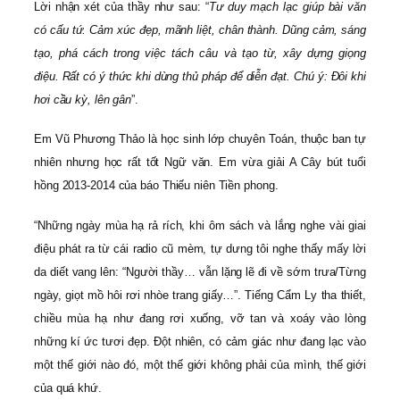
Lời nhận xét của thầy như sau: “
Tư duy mạch lạc giúp bài văn
có cấu tứ. Cảm xúc đẹp, mãnh liệt, chân thành. Dũng cảm, sáng
tạo, phá cách trong việc tách câu và tạo từ, xây dựng giọng
điệu. Rất có ý thức khi dùng thủ pháp để diễn đạt. Chú ý: Đôi khi
hơi cầu kỳ, lên gân
”.
Em Vũ Phương Thảo là học sinh lớp chuyên Toán, thuộc ban tự
nhiên nhưng học rất tốt Ngữ văn. Em vừa giải A Cây bút tuổi
hồng 2013-2014 của báo Thiếu niên Tiền phong.
“Những ngày mùa hạ rả rích, khi ôm sách và lắng nghe vài giai
điệu phát ra từ cái radio cũ mèm, tự dưng tôi nghe thấy mấy lời
da diết vang lên: “Người thầy… vẫn lặng lẽ đi về sớm trưa/Từng
ngày, giọt mồ hôi rơi nhòe trang giấy…”. Tiếng Cẩm Ly tha thiết,
chiều mùa hạ như đang rơi xuống, vỡ tan và xoáy vào lòng
những kí ức tươi đẹp. Đột nhiên, có cảm giác như đang lạc vào
một thế giới nào đó, một thế giới không phải của mình, thế giới
của quá khứ.