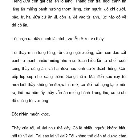
Tiếng đứa con gái cất lên lo lắng. Thằng con trai ngồi cạnh im
lặng ăn miếng bánh nướng thơm lừng, còn người đó chỉ cười,
bảo, ừ, hai đứa cứ ăn đi, còn lại để vào tủ lạnh, lúc nào cô về
thì cô ăn.
Tôi nhận ra, đấy chính là mình, với Âu Sơn, và thầy.
Tôi thấy mình lúng túng, rồi cũng ngồi xuống, cầm con dao cắt
bánh ra thành nhiều miếng nho nhỏ. Sau nhiều lần từ chối, cuối
cùng thầy cũng ăn, và hai đứa học sinh cười thành tiếng. Căn
bếp lụp xụp như sáng thêm. Sáng thêm. Mãi đến sau này tôi
mới biết thầy không ăn được thịt mỡ, cứ đến cổ họng lại bị nôn
ra, thế mà hôm ấy thầy vẫn ăn miếng bánh Trung thu, có lẽ chỉ
để chúng tôi vui lòng.
Đột nhiên muốn khóc.
Thầy của tôi, vĩ đại như thế đấy. Có lẽ nhiều người không hiểu
nổi từ vĩ đại. Tại sao lại vĩ đại? Tôi không thể diễn tả được cảm