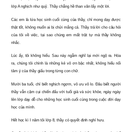
lớp A nghịch như quỷ. Thầy chẳng hề than vãn lấy một lời.
Các em là lứa học sinh cuối cùng của thầy, chỉ mong dạy được
thật tốt, không muốn ai bị chửi mắng cả. Thầy trả lời cho câu hỏi
của tôi về việc, tại sao chúng em mất trật tự mà thầy không
nhắc.
Lúc ấy, tôi không hiểu. Sau này ngẫm nghĩ lại mới ngộ ra. Hóa
ra, chúng tôi chính là những kẻ vô ơn bậc nhất, không hiểu nổi
tâm ý của thầy giấu trong từng con chữ.
Mười ba tuổi, chỉ biết nghịch ngợm, vô ưu vô lo. Đâu biết người
thầy vẫn cặm cụi chiến đấu với tuổi già và sức khỏe, ngày ngày
lên lớp dạy dỗ cho những học sinh cuối cùng trong cuộc đời dạy
học của mình.
Hết học kì I năm tôi lớp 8, thầy có quyết định nghỉ hưu.