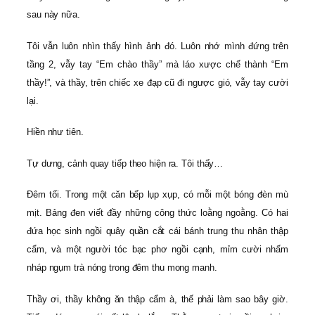
sau này nữa.
Tôi vẫn luôn nhìn thấy hình ảnh đó. Luôn nhớ mình đứng trên
tầng 2, vẫy tay “Em chào thầy” mà láo xược chế thành “Em
thầy!”, và thầy, trên chiếc xe đạp cũ đi ngược gió, vẫy tay cười
lại.
Hiền như tiên.
Tự dưng, cảnh quay tiếp theo hiện ra. Tôi thấy…
Đêm tối. Trong một căn bếp lụp xụp, có mỗi một bóng đèn mù
mịt. Bảng đen viết đầy những công thức loằng ngoằng. Có hai
đứa học sinh ngồi quây quần cắt cái bánh trung thu nhân thập
cẩm, và một người tóc bạc phơ ngồi cạnh, mỉm cười nhấm
nháp ngụm trà nóng trong đêm thu mong manh.
Thầy ơi, thầy không ăn thập cẩm à, thế phải làm sao bây giờ.