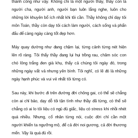
thành công như vậy. Không chỉ là một người thầy, thầy còn là
người cha, người anh, người bạn luôn lắng nghe, luôn cho
những lời khuyên bổ ích nhất khi tôi cần. Thầy không chỉ dạy tôi
môn Toán, thầy còn dạy tôi cách làm người, cách sống và phấn
đấu để càng ngày càng tốt đẹp hơn.
Máy quay dường như đang chậm lại, từng cảnh từng nét hiện
lên rõ ràng. Tôi thấy thầy đang lụi hụi trồng rau, chăm sóc con
chó lông trắng đen già khụ, thấy cả chúng tôi ngày đó, trong
những ngày vất vả nhưng yên bình. Tôi nghĩ, có lẽ đó là những
ngày hạnh phúc và vui vẻ nhất tôi từng có.
Sau này, khi bước đi trên đường đời chông gai, có thể sẽ chẳng
còn ai chỉ bảo, dạy dỗ tôi tận tình như thầy đã từng, có thể sẽ
chẳng có ai lo tôi liệu có ngủ đủ giấc, liệu có stress khi nhồi nhét
quá nhiều. Nhưng, cố nhân từng nói, cuộc đời chỉ cần một
người khiến ta ngưỡng mộ, để cả đời noi gương, cả đời thương
mến. Vậy là quá đủ rồi.