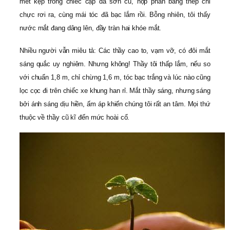
mét kẹp trong chiếc cặp da sờn cũ, hộp phấn bằng thép chỉ
chực rơi ra, cùng mái tóc đã bạc lắm rồi. Bỗng nhiên, tôi thấy
nước mắt đang dâng lên, đầy tràn hai khóe mắt.
Nhiều người vẫn miêu tả: Các thầy cao to, vạm vỡ, có đôi mắt
sáng quắc uy nghiêm. Nhưng không! Thầy tôi thấp lắm, nếu so
với chuẩn 1,8 m, chỉ chừng 1,6 m, tóc bạc trắng và lúc nào cũng
lọc cọc đi trên chiếc xe khung han rỉ. Mắt thầy sáng, nhưng sáng
bởi ánh sáng dịu hiền, ấm áp khiến chúng tôi rất an tâm. Mọi thứ
thuộc về thầy cũ kĩ đến mức hoài cổ.