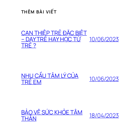
THÊM BÀI VIẾT
CAN THIỆP TRẺ ĐẶC BIỆT
10/06/2023
– DẠY TRẺ HAY HỌC TỪ
TRẺ ?
NHU CẦU TÂM LÝ CỦA
10/06/2023
TRẺ EM
BẢO VỆ SỨC KHỎE TÂM
18/04/2023
THÂN