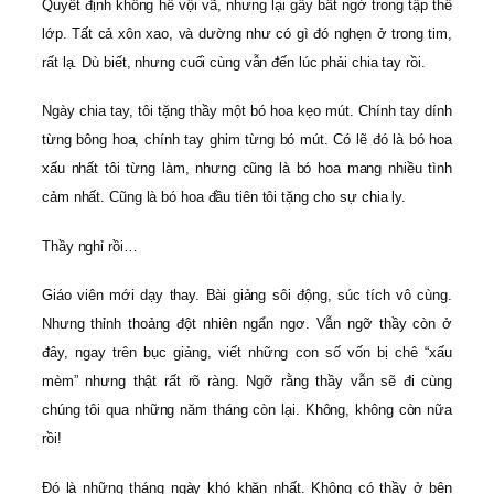
Quyết định không hề vội vã, nhưng lại gây bất ngờ trong tập thể
lớp. Tất cả xôn xao, và dường như có gì đó nghẹn ở trong tim,
rất lạ. Dù biết, nhưng cuối cùng vẫn đến lúc phải chia tay rồi.
Ngày chia tay, tôi tặng thầy một bó hoa kẹo mút. Chính tay dính
từng bông hoa, chính tay ghim từng bó mút. Có lẽ đó là bó hoa
xấu nhất tôi từng làm, nhưng cũng là bó hoa mang nhiều tình
cảm nhất. Cũng là bó hoa đầu tiên tôi tặng cho sự chia ly.
Thầy nghỉ rồi…
Giáo viên mới dạy thay. Bài giảng sôi động, súc tích vô cùng.
Nhưng thỉnh thoảng đột nhiên ngẩn ngơ. Vẫn ngỡ thầy còn ở
đây, ngay trên bục giảng, viết những con số vốn bị chê “xấu
mèm” nhưng thật rất rõ ràng. Ngỡ rằng thầy vẫn sẽ đi cùng
chúng tôi qua những năm tháng còn lại. Không, không còn nữa
rồi!
Đó là những tháng ngày khó khăn nhất. Không có thầy ở bên