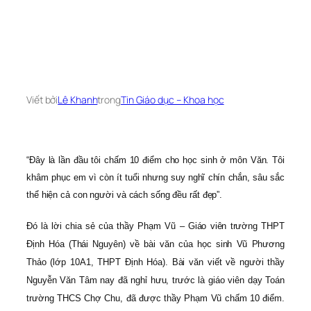
Viết bởi
Lê Khanh
trong
Tin Giáo dục – Khoa học
“Đây là lần đầu tôi chấm 10 điểm cho học sinh ở môn Văn. Tôi
khâm phục em vì còn ít tuổi nhưng suy nghĩ chín chắn, sâu sắc
thể hiện cả con người và cách sống đều rất đẹp”.
Đó là lời chia sẻ của thầy Phạm Vũ – Giáo viên trường THPT
Định Hóa (Thái Nguyên) về bài văn của học sinh Vũ Phương
Thảo (lớp 10A1, THPT Định Hóa). Bài văn viết về người thầy
Nguyễn Văn Tâm nay đã nghỉ hưu, trước là giáo viên dạy Toán
trường THCS Chợ Chu, đã được thầy Phạm Vũ chấm 10 điểm.