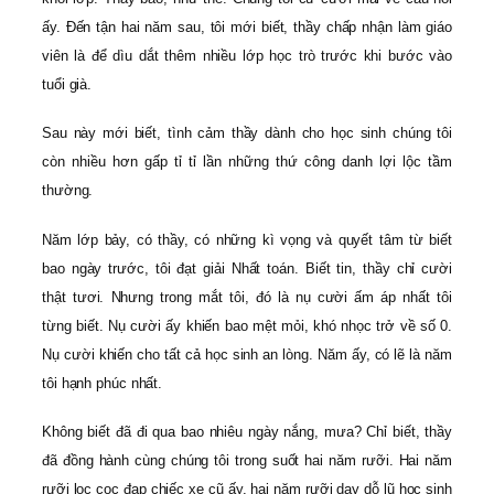
ấy. Đến tận hai năm sau, tôi mới biết, thầy chấp nhận làm giáo
viên là để dìu dắt thêm nhiều lớp học trò trước khi bước vào
tuổi già.
Sau này mới biết, tình cảm thầy dành cho học sinh chúng tôi
còn nhiều hơn gấp tỉ tỉ lần những thứ công danh lợi lộc tầm
thường.
Năm lớp bảy, có thầy, có những kì vọng và quyết tâm từ biết
bao ngày trước, tôi đạt giải Nhất toán. Biết tin, thầy chỉ cười
thật tươi. Nhưng trong mắt tôi, đó là nụ cười ấm áp nhất tôi
từng biết. Nụ cười ấy khiến bao mệt mỏi, khó nhọc trở về số 0.
Nụ cười khiến cho tất cả học sinh an lòng. Năm ấy, có lẽ là năm
tôi hạnh phúc nhất.
Không biết đã đi qua bao nhiêu ngày nắng, mưa? Chỉ biết, thầy
đã đồng hành cùng chúng tôi trong suốt hai năm rưỡi. Hai năm
rưỡi lọc cọc đạp chiếc xe cũ ấy, hai năm rưỡi dạy dỗ lũ học sinh