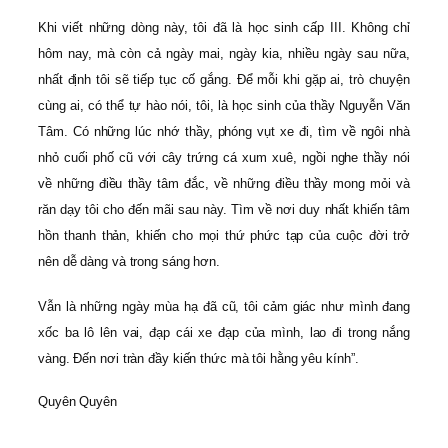
Khi viết những dòng này, tôi đã là học sinh cấp III. Không chỉ
hôm nay, mà còn cả ngày mai, ngày kia, nhiều ngày sau nữa,
nhất định tôi sẽ tiếp tục cố gắng. Để mỗi khi gặp ai, trò chuyện
cùng ai, có thể tự hào nói, tôi, là học sinh của thầy Nguyễn Văn
Tâm. Có những lúc nhớ thầy, phóng vụt xe đi, tìm về ngôi nhà
nhỏ cuối phố cũ với cây trứng cá xum xuê, ngồi nghe thầy nói
về những điều thầy tâm đắc, về những điều thầy mong mỏi và
răn dạy tôi cho đến mãi sau này. Tìm về nơi duy nhất khiến tâm
hồn thanh thản, khiến cho mọi thứ phức tạp của cuộc đời trở
nên dễ dàng và trong sáng hơn.
Vẫn là những ngày mùa hạ đã cũ, tôi cảm giác như mình đang
xốc ba lô lên vai, đạp cái xe đạp của mình, lao đi trong nắng
vàng. Đến nơi tràn đầy kiến thức mà tôi hằng yêu kính”.
Quyên Quyên