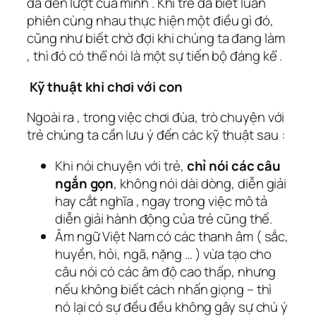
đã đến lượt của mình . Khi trẻ đã biết luân
phiên cùng nhau thực hiện một điều gì đó,
cũng như biết chờ đợi khi chúng ta đang làm
, thì đó có thể nói là một sự tiến bộ đáng kể .
Kỹ thuật khi chơi với con
Ngoài ra , trong việc chơi đùa, trò chuyện với
trẻ chúng ta cần lưu ý đến các kỹ thuật sau :
Khi nói chuyện với trẻ,
chỉ nói các câu
ngắn gọn
, không nói dài dòng, diễn giải
hay cắt nghĩa , ngay trong việc mô tả
diễn giải hành động của trẻ cũng thế.
Âm ngữ Việt Nam có các thanh âm ( sắc,
huyền, hỏi, ngã, nặng … ) vừa tạo cho
câu nói có các âm độ cao thấp, nhưng
nếu không biết cách nhấn giọng – thì
nó lại có sự đều đều không gây sự chú ý