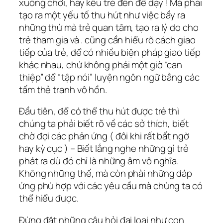
xuống chơi, hay kêu trẻ đến để dạy ! Mà phải
tạo ra một yếu tố thu hút như việc bầy ra
những thứ mà trẻ quan tâm, tạo ra lý do cho
trẻ tham gia và . cũng cần hiểu rõ cách giao
tiếp của trẻ, để có nhiều biện pháp giao tiếp
khác nhau, chứ không phải một giờ “can
thiệp” để “tập nói” luyện ngôn ngữ bằng các
tấm thẻ tranh vô hồn.
Đầu tiên, để có thể thu hút được trẻ thì
chúng ta phải biết rõ về các sở thích, biết
chờ đợi các phản ứng ( đôi khi rất bất ngờ
hay kỳ cục ) – Biết lắng nghe những gì trẻ
phát ra dù đó chỉ là những âm vô nghĩa.
Không những thế, mà còn phài những đáp
ứng phù hợp với các yêu cầu mà chúng ta có
thể hiểu được.
Đừng đặt những câu hỏi đại loại như con