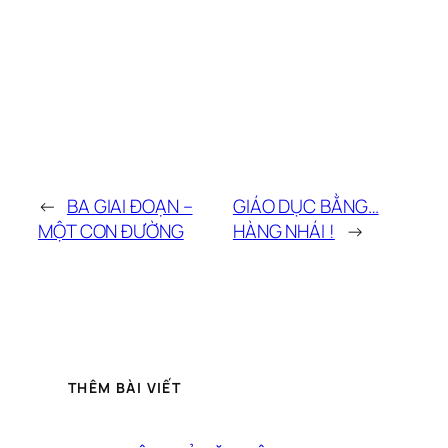
←
BA GIAI ĐOẠN –
GIÁO DỤC BẰNG…
MỘT CON ĐƯỜNG
HÀNG NHÁI !
→
THÊM BÀI VIẾT