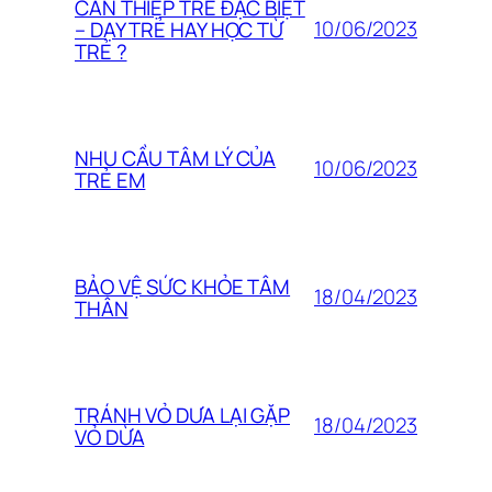
CAN THIỆP TRẺ ĐẶC BIỆT
10/06/2023
– DẠY TRẺ HAY HỌC TỪ
TRẺ ?
NHU CẦU TÂM LÝ CỦA
10/06/2023
TRẺ EM
BẢO VỆ SỨC KHỎE TÂM
18/04/2023
THÂN
TRÁNH VỎ DƯA LẠI GẶP
18/04/2023
VỎ DỪA