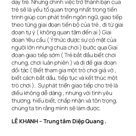
dạy trẻ. Nhưng chính việc trở thành bạn của
trẻ sẽ là yếu tố quan trọng nhất trong tiến
trình giúp con phát triển ngôn ngữ, giao tiếp
theo từng giai đoạn tiến bộ của trẻ , đi từ giai
đoạn tự ý ( không quan tâm đến ai ) Giai
đoạn Yêu cầu ( Ý thức được sự có mặt của
người lớn nhưng chưa chơi ) bước qua Giai
đoạn giao tiếp sớm ( Trẻ bắt đầu biết chơi
chung, chơi luân phiên ) và đi đế giai đoạn
đối tác ( Biết tham gia một trò chơi giả vờ ,
biết cách bắt dầu, tiếp tục và kết thúc một
trò chơi ). Sự phát triển giao tiếp cho trẻ là
điều không dễ dàng , nhưng với tình yêu
thương, hiểu biết, chấp nhận và tôn trọng,
chúng ta tin rằng mình sẽ làm được.
LÊ KHANH – Trung tâm Diệp Quang .