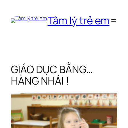
Chuyển
đến
Tâm lý trẻ em
phần
nội
dung
GIÁO DỤC BẰNG…
HÀNG NHÁI !