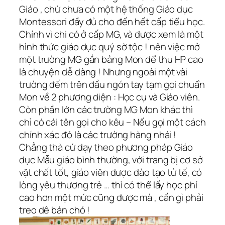
Giáo , chứ chưa có một hệ thống Giáo dục
Montessori đầy đủ cho đến hết cấp tiểu học.
Chính vì chi có ở cấp MG, và được xem là một
hình thức giáo dục quý sờ tộc ! nên việc mở
một trường MG gắn bảng Mon để thu HP cao
là chuyện dễ dàng ! Nhưng ngoài một vài
trường đếm trên đầu ngón tay tạm gọi chuẩn
Mon về 2 phương diện : Học cụ và Giáo viên.
Còn phần lớn các trường MG Mon khác thì
chỉ có cái tên gọi cho kêu – Nếu gọi một cách
chính xác đó là các trường hàng nhái !
Chẳng thà cứ dạy theo phương pháp Giáo
dục Mẫu giáo bình thường, với trang bị cơ sở
vật chất tốt, giáo viên được đào tạo tử tế, có
lòng yêu thương trẻ … thì có thể lấy học phí
cao hơn một mức cũng được mà , cần gì phải
treo dê bán chó !