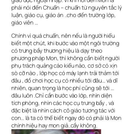
giáo dục ngoại nhập. Vì khi nói đến Mon là
phải nói đến Chuẩn – chuẩn từ nguyên tắc lý
luận, giáo cụ, giáo án ..cho đến trường lớp,
giáo viên …
Chính vì quá chuẩn, nên nếu là người hiểu
biết một chút, khi bước vào một ngôi trường
có trưng bầy thương hiệu là dạy theo
phương pháp Mon, thì không cần biết người
phụ trách quảng cáo kiểu nào, cơ sở có xịn
sò cỡ nào , lớp học có máy lạnh trải thảm tới
đâu , đồ chơi học cụ có nhiều tới đâu… và dĩ
nhiên, quan trọng là học phí cũng sẽ tới …
đâu luôn .Chỉ cần bước vào lớp, nhìn diện
tích phòng, nhìn các học cụ trưng bầy , và
đặc biệt là nhìn cách cô giáo tương tác với
con… là ta có thể biết ngay đó có phải là Mon
chính hiệu hay mon giả..cầy không.