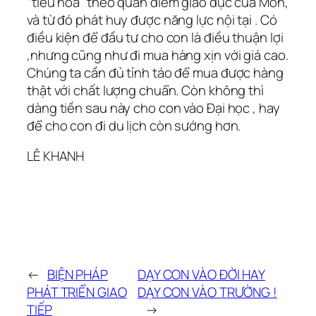
“tiêu hóa” theo quan điểm giáo dục của Mon,
và từ đó phát huy được năng lực nội tại . Có
điều kiện để đầu tư cho con là điều thuận lợi
,nhưng cũng như đi mua hàng xịn với giá cao.
Chúng ta cần đủ tỉnh táo để mua được hàng
thật với chất lượng chuẩn. Còn không thì
dàng tiền sau này cho con vào Đại học , hay
để cho con đi du lịch còn sướng hơn.
LÊ KHANH
←
BIỆN PHÁP
DẠY CON VÀO ĐỜI HAY
PHÁT TRIỂN GIAO
DẠY CON VÀO TRƯỜNG !
TIẾP
→