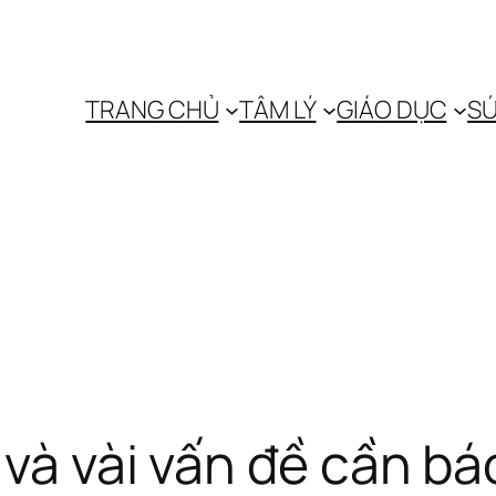
TRANG CHỦ
TÂM LÝ
GIÁO DỤC
SỨ
 và vài vấn đề cần b