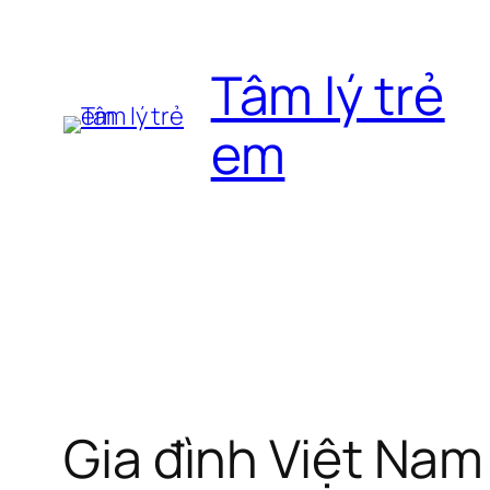
Chuyển
đến
Tâm lý trẻ
phần
nội
em
dung
Gia đình Việt Nam