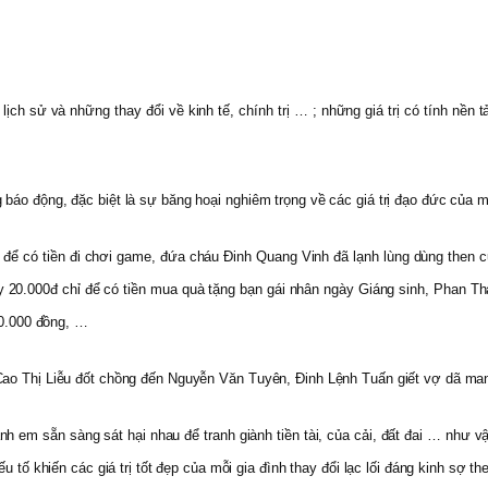
lịch sử và những thay đổi về kinh tế, chính trị … ; những giá trị có tính nền
báo động, đặc biệt là sự băng hoại nghiêm trọng về các giá trị đạo đức của
ể có tiền đi chơi game, đứa cháu Đinh Quang Vinh đã lạnh lùng dùng then cử
y 20.000đ chỉ để có tiền mua quà tặng bạn gái nhân ngày Giáng sinh, Phan 
00.000 đồng, …
 Cao Thị Liễu đốt chồng đến Nguyễn Văn Tuyên, Đinh Lệnh Tuấn giết vợ dã m
nh em sẵn sàng sát hại nhau để tranh giành tiền tài, của cải, đất đai … như v
u tố khiến các giá trị tốt đẹp của mỗi gia đình thay đổi lạc lối đáng kinh sợ t