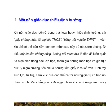
1. Một nền giáo dục thiếu định hướng
:
Khi nền giáo dục luôn ở trạng thái loay hoay, thiếu định hướng, cá
“giấy chứng nhận tốt nghiệp THCS”
,
“bằng tốt nghiệp THPT”
… và hà
địa chỉ có thể bảo đảm con em mình sau này sẽ có được chúng. Nh
kiểu
mỳ ăn liền không nóng, không nổi mụn
vừa là tiền đề luẩn quẩ
đã hiện diện trong các lớp học, tham gia những môn học vô giá trị 
dục, ý niệm hướng đến chỉ là những tấm giấy vừa kể trên. Tình tr
sức lực, trí tuệ, cảm xúc của các thế hệ thì những giá trị có tính
chính mình. Và, chẳng có gì để ngạc nhiên khi có những cơn mưa