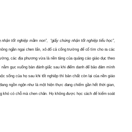
g nhận tốt nghiệp mầm non”
,
“giấy chứng nhận tốt nghiệp tiểu học”
,
ông ngần ngại chen lấn, xô đổ cả cổng trường để cố tìm cho ra các
ường, các địa phương vừa là nền tảng của quảng cáo giáo dục theo
 chí nằm gục xuống bàn đánh giấc sau khi điểm danh để bảo đảm mình
ộc sống của họ sau khi tốt nghiệp thì bản chất còn lại của nền giáo
ang ngồn ngộn như là một hiện thực đang chiếm gần hết thời gian,
i cũng khó có chỗ mà chen chân. Họ không được học cách để kiểm soát