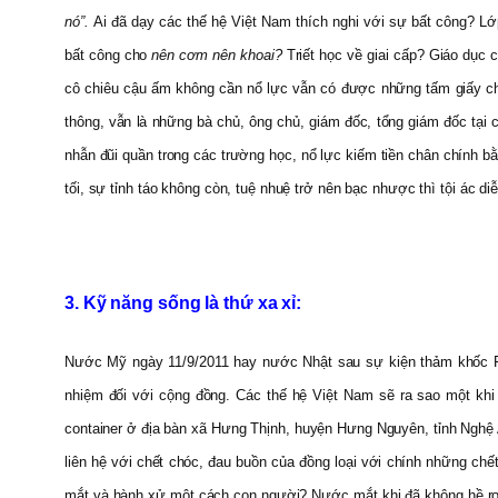
nó”.
Ai đã dạy các thế hệ Việt Nam thích nghi với sự bất công? L
bất công cho
nên cơm nên khoai?
Triết học về giai cấp? Giáo dục
cô chiêu cậu ấm không cần nổ lực vẫn có được những tấm giấy chứ
thông, vẫn là những bà chủ, ông chủ, giám đốc, tổng giám đốc tại
nhẫn đũi quần trong các trường học, nổ lực kiếm tiền chân chính b
tối, sự tỉnh táo không còn, tuệ nhuệ trở nên bạc nhược thì tội ác diễn
3. Kỹ năng sống là thứ xa xỉ:
Nước Mỹ ngày 11/9/2011 hay nước Nhật sau sự kiện thảm khốc Fu
nhiệm đối với cộng đồng. Các thế hệ Việt Nam sẽ ra sao một kh
container ở địa bàn xã Hưng Thịnh, huyện Hưng Nguyên, tỉnh Nghệ 
liên hệ với chết chóc, đau buồn của đồng loại với chính những chế
mắt và hành xử một cách con người? Nước mắt khi đã không hề rơi 