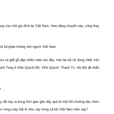
 tảng của một gia đình tại Việt Nam, theo dòng chuyển này, cũng thay
 một bộ phận không nhỏ người Việt Nam.
a và ghế gỗ đập nhiều nhát vào đầu, trán bà nội rồi dùng chiếc kéo
Thanh Tùng ở thôn Quỳnh Đô, Vĩnh Quỳnh, Thanh Trì, Hà Nội đã nhẫn
an …
ậy đã xảy ra trong thời gian gần đây quả là một hồi chuông dài, nhức
heo vòng xoáy bất trị như vậy trong xã hội Việt Nam hiện nay?: