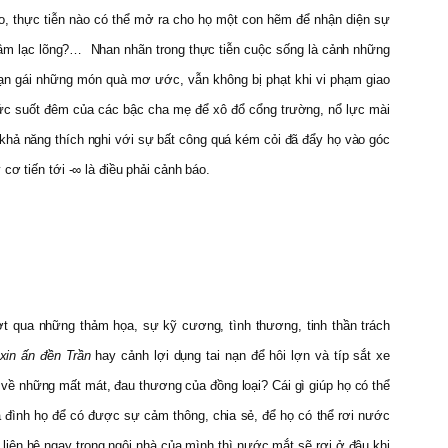
o, thực tiễn nào có thể mở ra cho họ một con hẽm để nhận diện sự
y tâm lạc lõng?… Nhan nhãn trong thực tiễn cuộc sống là cảnh những
bạn gái những món quà mơ ước, vẫn không bị phạt khi vi phạm giao
thức suốt đêm của các bậc cha mẹ để xô đổ cổng trường, nổ lực mài
 khả năng thích nghi với sự bất công quá kém cỏi đã đẩy họ vào góc
y cơ tiến tới -∞ là điều phải cảnh báo.
 qua những thảm họa, sự kỹ cương, tình thương, tinh thần trách
xin ấn đền Trần
hay cảnh lợi dụng tai nạn để hôi lợn và típ sắt xe
về những mất mát, đau thương của đồng loại? Cái gì giúp họ có thể
ia đình họ để có được sự cảm thông, chia sẻ, để họ có thể rơi nước
iên hệ ngay trong ngôi nhà của mình thì nước mắt sẽ rơi ở đâu khi