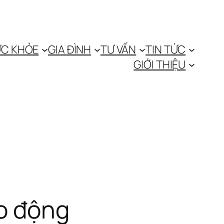
C KHỎE
GIA ĐÌNH
TƯ VẤN
TIN TỨC
GIỚI THIỆU
áo động