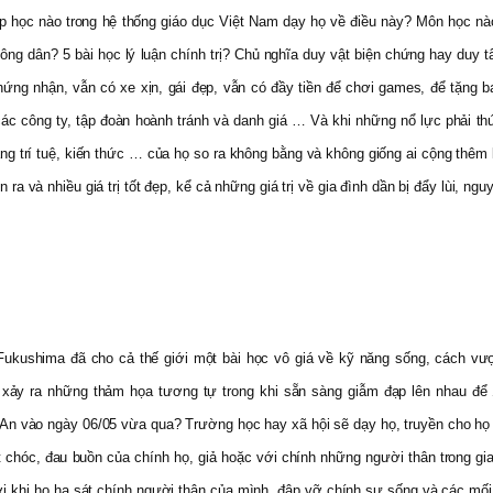
ớp học nào trong hệ thống giáo dục Việt Nam dạy họ về điều này? Môn học nà
 công dân? 5 bài học lý luận chính trị? Chủ nghĩa duy vật biện chứng hay du
ng nhận, vẫn có xe xịn, gái đẹp, vẫn có đầy tiền để chơi games, để tặng 
 các công ty, tập đoàn hoành tránh và danh giá … Và khi những nổ lực phải 
ằng trí tuệ, kiến thức … của họ so ra không bằng và không giống ai cộng thêm
 ra và nhiều giá trị tốt đẹp, kể cả những giá trị về gia đình dần bị đẩy lùi, ngu
kushima đã cho cả thế giới một bài học vô giá về kỹ năng sống, cách vượt
i xảy ra những thảm họa tương tự trong khi sẵn sàng giẫm đạp lên nhau để
An vào ngày 06/05 vừa qua? Trường học hay xã hội sẽ dạy họ, truyền cho họ 
t chóc, đau buồn của chính họ, giả hoặc với chính những người thân trong g
khi họ hạ sát chính người thân của mình, đập vỡ chính sự sống và các mối l