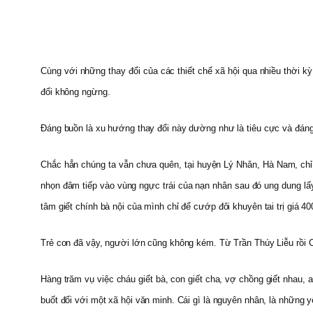
Cùng với những thay đổi của các thiết chế xã hội qua nhiều thời kỳ 
đổi không ngừng.
Đáng buồn là xu hướng thay đổi này dường như là tiêu cực và đáng 
Chắc hẳn chúng ta vẫn chưa quên, tại huyện Lý Nhân, Hà Nam, chỉ đ
nhọn đâm tiếp vào vùng ngực trái của nạn nhân sau đó ung dung lấ
tâm giết chính bà nội của mình chỉ để cướp đôi khuyên tai trị giá 4
Trẻ con đã vậy, người lớn cũng không kém. Từ Trần Thúy Liễu rồi
Hàng trăm vụ việc cháu giết bà, con giết cha, vợ chồng giết nhau, a
buốt đối với một xã hội văn minh. Cái gì là nguyên nhân, là những yế