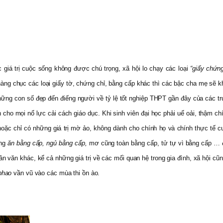
c giá trị cuộc sống không được chú trọng, xã hội lo chạy các loại
“giấy chứn
ng chục các loại giấy tờ, chứng chỉ, bằng cấp khác thì các bậc cha mẹ sẽ kh
ững con số đẹp đến điếng người về tỷ lệ tốt nghiệp THPT gần đây của các tr
n cho mọi nổ lực cải cách giáo dục. Khi sinh viên đại học phải uể oải, thậm
hoặc chỉ có những giá trị mờ ảo, không dành cho chính họ và chính thực tế cu
ạng
ăn bằng cấp, ngủ bằng cấp,
mơ cũng toàn bằng cấp, tử tự vì bằng cấp … đ
 nhân văn khác, kể cả những giá trị về các mối quan hệ trong gia đình, xã hộ
phao
vần vũ vào các mùa thi ồn ào.