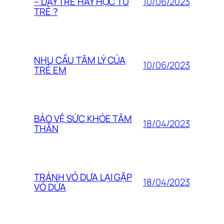
10/06/2023
– DẠY TRẺ HAY HỌC TỪ
TRẺ ?
NHU CẦU TÂM LÝ CỦA
10/06/2023
TRẺ EM
BẢO VỆ SỨC KHỎE TÂM
18/04/2023
THÂN
TRÁNH VỎ DƯA LẠI GẶP
18/04/2023
VỎ DỪA