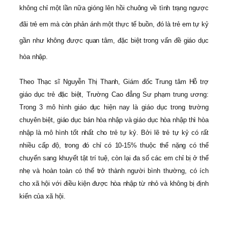
không chỉ một lần nữa gióng lên hồi chuông về tình trạng ngược
đãi trẻ em mà còn phản ánh một thực tế buồn, đó là trẻ em tự kỷ
gần như không được quan tâm, đặc biệt trong vấn đề giáo dục
hòa nhập.
Theo Thạc sĩ Nguyễn Thị Thanh, Giám đốc Trung tâm Hỗ trợ
giáo dục trẻ đặc biệt, Trường Cao đẳng Sư phạm trung ương:
Trong 3 mô hình giáo dục hiện nay là giáo dục trong trường
chuyên biệt, giáo dục bán hòa nhập và giáo dục hòa nhập thì hòa
nhập là mô hình tốt nhất cho trẻ tự kỷ. Bởi lẽ trẻ tự kỷ có rất
nhiều cấp độ, trong đó chỉ có 10-15% thuộc thể nặng có thể
chuyển sang khuyết tật trí tuệ, còn lại đa số các em chỉ bị ở thể
nhẹ và hoàn toàn có thể trở thành người bình thường, có ích
cho xã hội với điều kiện được hòa nhập từ nhỏ và không bị định
kiến của xã hội.