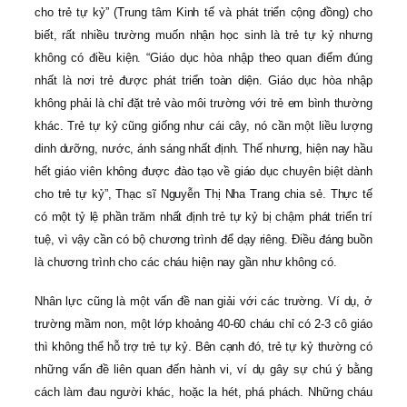
cho trẻ tự kỷ” (Trung tâm Kinh tế và phát triển cộng đồng) cho
biết, rất nhiều trường muốn nhận học sinh là trẻ tự kỷ nhưng
không có điều kiện. “Giáo dục hòa nhập theo quan điểm đúng
nhất là nơi trẻ được phát triển toàn diện. Giáo dục hòa nhập
không phải là chỉ đặt trẻ vào môi trường với trẻ em bình thường
khác. Trẻ tự kỷ cũng giống như cái cây, nó cần một liều lượng
dinh dưỡng, nước, ánh sáng nhất định. Thế nhưng, hiện nay hầu
hết giáo viên không được đào tạo về giáo dục chuyên biệt dành
cho trẻ tự kỷ”, Thạc sĩ Nguyễn Thị Nha Trang chia sẻ. Thực tế
có một tỷ lệ phần trăm nhất định trẻ tự kỷ bị chậm phát triển trí
tuệ, vì vậy cần có bộ chương trình để dạy riêng. Điều đáng buồn
là chương trình cho các cháu hiện nay gần như không có.
Nhân lực cũng là một vấn đề nan giải với các trường. Ví dụ, ở
trường mầm non, một lớp khoảng 40-60 cháu chỉ có 2-3 cô giáo
thì không thể hỗ trợ trẻ tự kỷ. Bên cạnh đó, trẻ tự kỷ thường có
những vấn đề liên quan đến hành vi, ví dụ gây sự chú ý bằng
cách làm đau người khác, hoặc la hét, phá phách. Những cháu