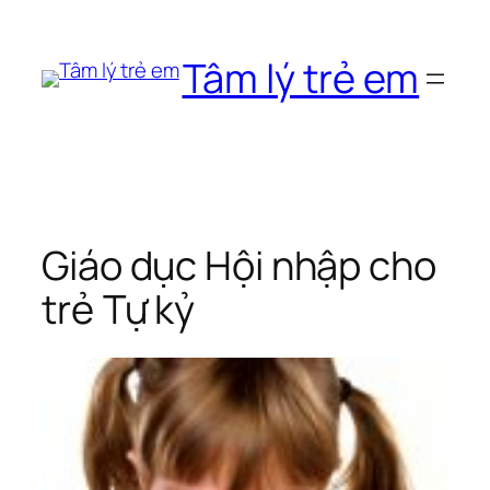
Chuyển
đến
Tâm lý trẻ em
phần
nội
dung
Giáo dục Hội nhập cho
trẻ Tự kỷ