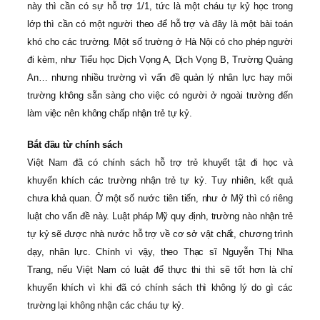
này thì cần có sự hỗ trợ 1/1, tức là một cháu tự kỷ học trong
lớp thì cần có một người theo để hỗ trợ và đây là một bài toán
khó cho các trường. Một số trường ở Hà Nội có cho phép người
đi kèm, như Tiểu học Dịch Vọng A, Dịch Vọng B, Trường Quảng
An… nhưng nhiều trường vì vấn đề quản lý nhân lực hay môi
trường không sẵn sàng cho việc có người ở ngoài trường đến
làm việc nên không chấp nhận trẻ tự kỷ.
Bắt đầu từ chính sách
Việt Nam đã có chính sách hỗ trợ trẻ khuyết tật đi học và
khuyến khích các trường nhận trẻ tự kỷ. Tuy nhiên, kết quả
chưa khả quan. Ở một số nước tiên tiến, như ở Mỹ thì có riêng
luật cho vấn đề này. Luật pháp Mỹ quy định, trường nào nhận trẻ
tự kỷ sẽ được nhà nước hỗ trợ về cơ sở vật chất, chương trình
dạy, nhân lực. Chính vì vậy, theo Thạc sĩ Nguyễn Thị Nha
Trang, nếu Việt Nam có luật để thực thi thì sẽ tốt hơn là chỉ
khuyến khích vì khi đã có chính sách thì không lý do gì các
trường lại không nhận các cháu tự kỷ.