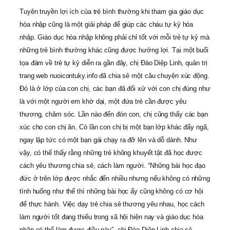
Tuyên truyền lợi ích của trẻ bình thường khi tham gia giáo dục
hòa nhập cũng là một giải pháp để giúp các cháu tự kỷ hòa
nhập. Giáo dục hòa nhập không phải chỉ tốt với mỗi trẻ tự kỷ mà
những trẻ bình thường khác cũng được hưởng lợi. Tại một buổi
tọa đàm về trẻ tự kỷ diễn ra gần đây, chị Đào Diệp Linh, quản trị
trang web nuoicontuky.info đã chia sẻ một câu chuyện xúc động.
Đó là ở lớp của con chị, các bạn đã đối xử với con chị đúng như
là với một người em khờ dại, một đứa trẻ cần được yêu
thương, chăm sóc. Lần nào đến đón con, chị cũng thấy các bạn
xúc cho con chị ăn. Có lần con chị bị một bạn lớp khác đẩy ngã,
ngay lập tức có một bạn gái chạy ra đỡ lên và dỗ dành. Như
vậy, có thể thấy rằng những trẻ không khuyết tật đã học được
cách yêu thương chia sẻ, cách làm người. “Những bài học đạo
đức ở trên lớp được nhắc đến nhiều nhưng nếu không có những
tình huống như thế thì những bài học ấy cũng không có cơ hội
để thực hành. Việc dạy trẻ chia sẻ thương yêu nhau, học cách
làm người tốt đang thiếu trong xã hội hiện nay và giáo dục hòa
nhập có thể làm được điều này”, chị Đào Diệp Linh chia sẻ.