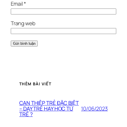
Email
*
Trang web
THÊM BÀI VIẾT
CAN THIỆP TRẺ ĐẶC BIỆT
10/06/2023
– DẠY TRẺ HAY HỌC TỪ
TRẺ ?