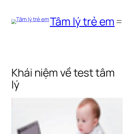
Chuyển
đến
Tâm lý trẻ em
phần
nội
dung
Khái niệm về test tâm
lý