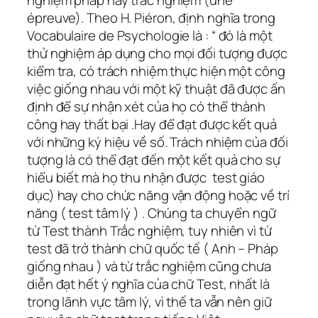
nghiệm pháp hay trắc nghiệm (une
épreuve). Theo H. Piéron, định nghĩa trong
Vocabulaire de Psychologie là : “ đó là một
thử nghiệm áp dụng cho mọi đối tượng được
kiểm tra, có trách nhiệm thực hiện một công
việc giống nhau với một kỹ thuật đã được ấn
định để sự nhận xét của họ có thể thành
công hay thất bại .Hay để đạt được kết quả
với những ký hiệu về số. Trách nhiệm của đối
tượng là có thể đạt đến một kết quả cho sự
hiểu biết mà họ thu nhận được test giáo
dục) hay cho chức năng vận động hoặc về trí
năng ( test tâm lý ) . Chúng ta chuyển ngữ
từ Test thành Trắc nghiệm, tuy nhiên vì từ
test đã trở thành chữ quốc tế ( Anh – Pháp
giống nhau ) và từ trắc nghiệm cũng chưa
diễn đạt hết ý nghĩa của chữ Test, nhất là
trong lãnh vực tâm lý, vì thế ta vẫn nên giữ