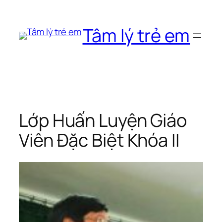
Chuyển
đến
Tâm lý trẻ em
phần
nội
dung
Lớp Huấn Luyện Giáo
Viên Đặc Biệt Khóa II