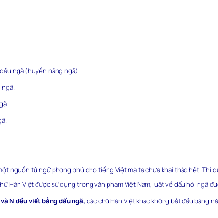
có dấu ngã (huyền nặng ngã).
 ngã.
gã.
gã.
ột nguồn từ ngữ phong phú cho tiếng Việt mà ta chưa khai thác hết. Thí dụ
 chữ Hán Việt được sử dụng trong văn phạm Việt Nam, luật về dấu hỏi ngã đư
 và N đều viết bằng dấu ngã,
các chữ Hán Việt khác không bắt đầu bằng nă