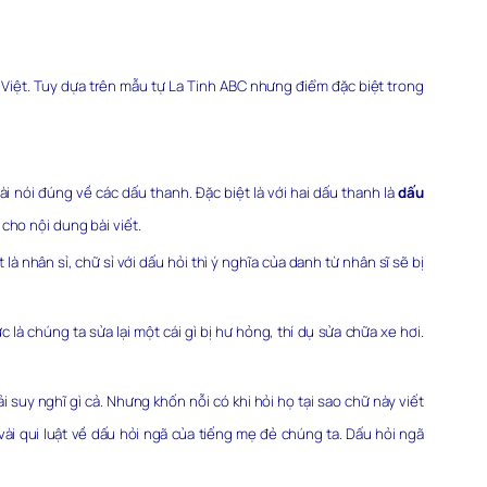
Việt. Tuy dựa trên mẫu tự La Tinh ABC nhưng điểm đặc biệt trong
 nói đúng về các dấu thanh. Đặc biệt là với hai dấu thanh là
dấu
 cho nội dung bài viết.
 nhân sỉ, chữ sỉ với dấu hỏi thì ý nghĩa của danh từ nhân sĩ sẽ bị
là chúng ta sửa lại một cái gì bị hư hỏng, thí dụ sửa chữa xe hơi.
 suy nghĩ gì cả. Nhưng khốn nỗi có khi hỏi họ tại sao chữ này viết
vài qui luật về dấu hỏi ngã của tiếng mẹ đẻ chúng ta. Dấu hỏi ngã