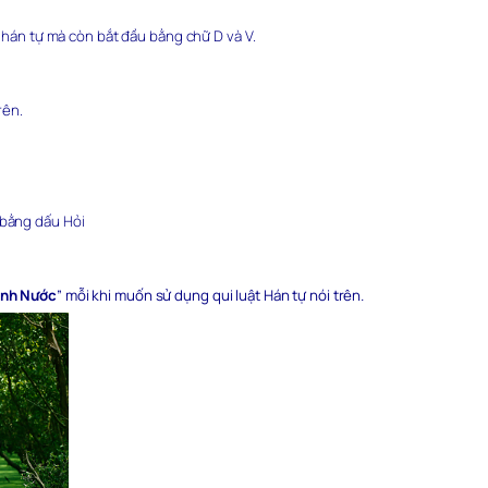
à hán tự mà còn bắt đầu bằng chữ D và V.
rên.
 bằng dấu Hỏi
ệnh Nước
” mỗi khi muốn sử dụng qui luật Hán tự nói trên.