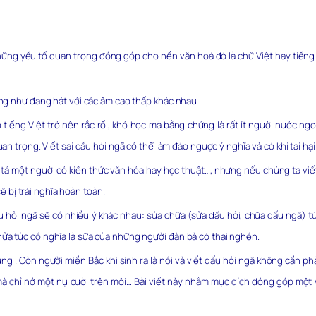
ng yếu tố quan trọng đóng góp cho nền văn hoá đó là chữ Việt hay tiếng 
ởng như đang hát với các âm cao thấp khác nhau.
ếng Việt trở nên rắc rối, khó học mà bằng chứng là rất ít người nước ngoài
an trọng. Viết sai dấu hỏi ngã có thể làm đảo ngược ý nghĩa và có khi tai hại
ả một người có kiến thức văn hóa hay học thuật…, nhưng nếu chúng ta viết là
sẽ bị trái nghĩa hoàn toàn.
u hỏi ngã sẽ có nhiều ý khác nhau: sửa chữa (sửa dấu hỏi, chữa dấu ngã) tức 
ửa tức có nghĩa là sữa của những người đàn bà có thai nghén.
 . Còn người miền Bắc khi sinh ra là nói và viết dấu hỏi ngã không cần phải
 mà chỉ nở một nụ cười trên môi… Bài viết này nhằm mục đích đóng góp một 