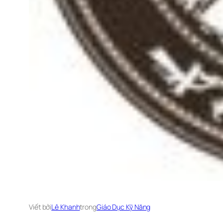
Viết bởi
Lê Khanh
trong
Giáo Dục Kỹ Năng