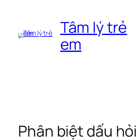
Chuyển
đến
Tâm lý trẻ
phần
nội
em
dung
Phân biệt dấu hỏi