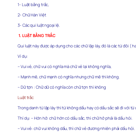
1- Luật bằng trắc,
2- Chữ Hán Việt
3- Các qui luật ngoại lệ.
1. LUẬT BẰNG TRẮC
Qui luật này được áp dụng cho các chữ lập láy, đó là các từ đôi ( 
Ví dụ:
– Vui vẻ, chữ vui có nghĩa mà chữ vẻ lại không nghĩa,
– Mạnh mẽ, chữ mạnh có nghĩa nhưng chữ mẽ thì không.
– Dữ tợn : Chữ dữ có nghĩa còn chữ tợn thì không
Luật trắc
Trong danh từ lập láy thì từ không dấu hay có dấu sắc sẽ đi với từ 
Thí dụ: – Hớn hở: chữ hớn có dấu sắc, thì chữ hở phải là dấu hỏi.
– Vui vẻ: chữ vui không dấu, thì chữ vẻ đương nhiên phải dấu hỏi.