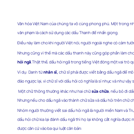
Văn hóa Việt Nam của chúng ta vô cùng phong phú. Một trong nhữ
văn phạm là cách sử dụng các dấu Thanh để nhấn giọng.
Điều này làm cho khi người Việt nói, người ngoài nghe có cảm tư
Nhưng cũng vì thế mà các dấu thanh này cũng góp phần làm cho ti
hỏi ngã
.Thật thế, dấu hỏi ngã trong tiếng Việt đóng một vai trò qu
Ví dụ: Danh từ
nhân sĩ,
chữ sĩ phải được viết bằng dấu ngã để mô t
đảo ngược lại, vì chữ sĩ với dấu hỏi có nghĩa là sỉ nhục và như vậy 
Một chữ thông thường khác như hai chữ
sửa chữa
, nếu bỏ đi dấ
Nhưng nếu cho dấu ngã vào thành chữ sữa và dấu hỏi trên chữ ch
Nhóm người thường viết sai dấu hỏi ngã là người miền Nam và Trung
dấu hỏi chữ kia lại đánh dấu ngã thì họ lại không cắt nghĩa được
được căn cứ vào ba qui luật căn bản: