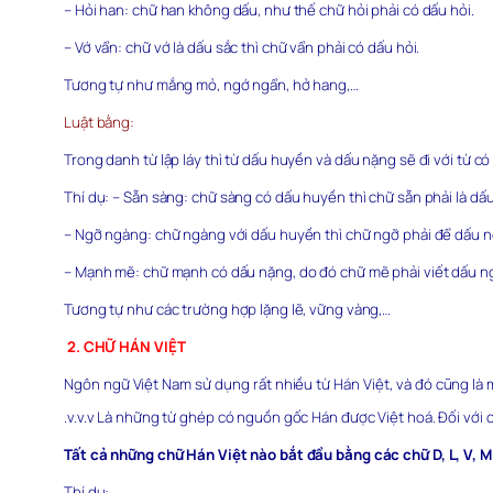
– Hỏi han: chữ han không dấu, như thế chữ hỏi phải có dấu hỏi.
– Vớ vẩn: chữ vớ là dấu sắc thì chữ vẩn phải có dấu hỏi.
Tương tự như mắng mỏ, ngớ ngẩn, hở hang,…
Luật bằng:
Trong danh từ lập láy thì từ dấu huyền và dấu nặng sẽ đi với từ 
Thí dụ: – Sẵn sàng: chữ sàng có dấu huyền thì chữ sẵn phải là dấu
– Ngỡ ngàng: chữ ngàng với dấu huyền thì chữ ngỡ phải để dấu n
– Mạnh mẽ: chữ mạnh có dấu nặng, do đó chữ mẽ phải viết dấu n
Tương tự như các trường hợp lặng lẽ, vững vàng,…
2. CHỮ HÁN VIỆT
Ngôn ngữ Việt Nam sử dụng rất nhiều từ Hán Việt, và đó cũng là m
.v.v.v Là những từ ghép có nguồn gốc Hán được Việt hoá. Đối với
Tất cả những chữ Hán Việt nào bắt đầu bằng các chữ D, L, V, M
Thí dụ: