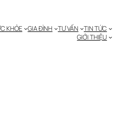
C KHỎE
GIA ĐÌNH
TƯ VẤN
TIN TỨC
GIỚI THIỆU