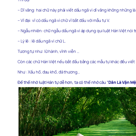
– Dĩ vãng: hai chữ này phải viết dấu ngã vì dĩ vãng không những l
– Vĩ đại: vĩ có dấu ngã vì chữ vĩ bắt đầu với mẫu tự V.
– Ngẫu nhiên: chữ ngẫu dấu ngã vì áp dụng qui luật Hán Việt nói t
– Lý lẽ : lẽ dấu ngã vì chữ L.
Tương tự như: lữ hành, vĩnh viễn …
Còn các chữ Hán Việt nếu bắt đầu bằng các mẫu tự khác đều viết
Như : Xấu hổ, đau khổ, đả thương…
Để thể nhớ luật Hán tự dễ hơn, ta có thể nhớ câu “
Dân Là Vận M