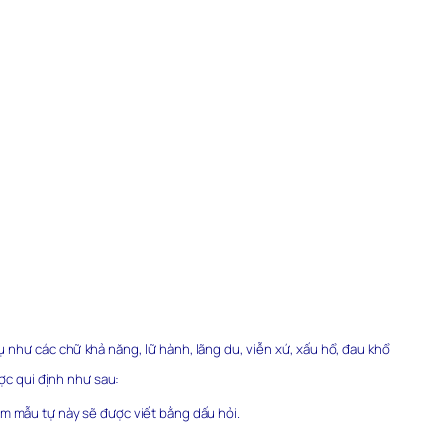
 như các chữ khả năng, lữ hành, lãng du, viễn xứ, xấu hổ, đau khổ
ợc qui định như sau:
m mẫu tự này sẽ được viết bằng dấu hỏi.