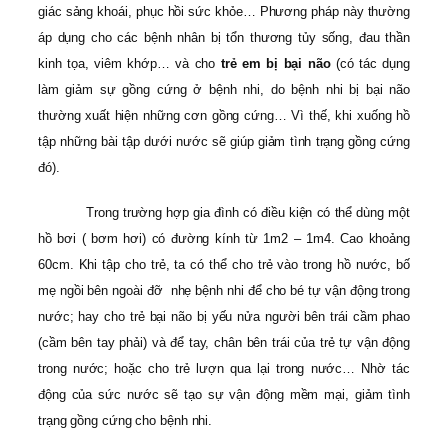
giác sảng khoái, phục hồi sức khỏe… Phương pháp này thường
áp dụng cho các bệnh nhân bị tổn thương tủy sống, đau thần
kinh tọa, viêm khớp… và cho
trẻ em bị bại não
(có tác dụng
làm giảm sự gồng cứng ở bệnh nhi, do bệnh nhi bị bại não
thường xuất hiện những cơn gồng cứng… Vì thế, khi xuống hồ
tập những bài tập dưới nước sẽ giúp giảm tình trạng gồng cứng
đó).
Trong trường hợp gia đình có điều kiện có thể dùng một
hồ bơi ( bơm hơi) có đường kính từ 1m2 – 1m4. Cao khoảng
60cm. Khi tập cho trẻ, ta có thể cho trẻ vào trong hồ nước, bố
mẹ ngồi bên ngoài đỡ nhẹ bệnh nhi để cho bé tự vận động trong
nước; hay cho trẻ bại não bị yếu nửa người bên trái cầm phao
(cầm bên tay phải) và để tay, chân bên trái của trẻ tự vận động
trong nước; hoặc cho trẻ lượn qua lại trong nước… Nhờ tác
động của sức nước sẽ tạo sự vận động mềm mại, giảm tình
trạng gồng cứng cho bệnh nhi.