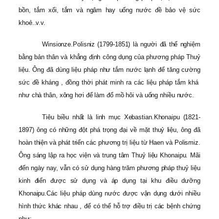
bồn, tắm xối, tắm và ngâm hay uống nước đề bảo vệ sức
khoẻ..v.v.
Winsionze.Polisniz (1799-1851) là người đã thể nghiệm
bằng bản thân và khẳng định công dụng của phương pháp Thuỷ
liệu. Ông đã dùng liệu pháp như tắm nước lạnh để tăng cường
sức đề kháng , đồng thời phát minh ra các liệu pháp tắm khá
như chà thân, xông hơi để làm đổ mồ hôi và uống nhiều nước.
Tiêu biều nhất là linh mục Xebastian.Khonaipu (1821-
1897) ông có những đột phá trọng đại về mặt thuỷ liệu, ông đã
hoàn thiện và phát triển các phương trị liệu từ Haen và Polismiz.
Ông sáng lập ra học viện và trung tâm Thuỷ liệu Khonaipu. Mãi
đến ngày nay, vẫn có sử dụng hàng trăm phương pháp thuỷ liệu
kinh điển được sử dụng và áp dụng tại khu điều dưỡng
Khonaipu.Các liệu pháp dùng nước được vận dụng dưới nhiều
hình thức khác nhau , để có thể hỗ trợ điều trị các bệnh chứng
như: