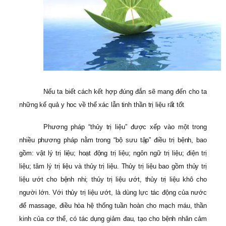
Nếu ta biết cách kết hợp đúng đắn sẽ mang đến cho ta
những kế quả y hoc về thể xác lẫn tinh thần trị liệu rất tốt
Phương pháp “thủy trị liệu” được xếp vào một trong
nhiều phương pháp nằm trong “bộ sưu tập” điều trị bệnh, bao
gồm: vật lý trị liệu; hoạt động trị liệu; ngôn ngữ trị liệu; điện trị
liệu; tâm lý trị liệu và thủy trị liệu. Thủy trị liệu bao gồm thủy trị
liệu ướt cho bệnh nhi; thủy trị liệu ướt, thủy trị liệu khô cho
người lớn. Với thủy trị liệu ướt, là dùng lực tác động của nước
để massage, điều hòa hệ thống tuần hoàn cho mạch máu, thần
kinh của cơ thể, có tác dụng giảm đau, tạo cho bệnh nhân cảm