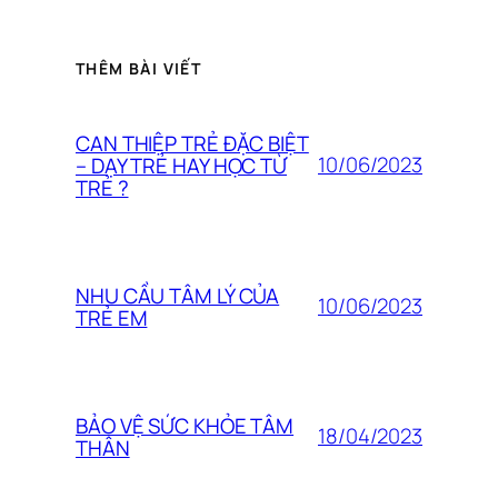
THÊM BÀI VIẾT
CAN THIỆP TRẺ ĐẶC BIỆT
10/06/2023
– DẠY TRẺ HAY HỌC TỪ
TRẺ ?
NHU CẦU TÂM LÝ CỦA
10/06/2023
TRẺ EM
BẢO VỆ SỨC KHỎE TÂM
18/04/2023
THÂN