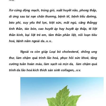
Xơ cứng động mạch, trúng gió, xuất huyết não, phong thấp,
di ứng sau tai nạn chấn thương, bệnh trĩ, bệnh tiểu đường,
béo phì, suy yếu thể lực, kiệt sức, mất ngủ, căng thẳngg
tinh thần, táo bón, cao huyết áp hay huyết áp thấp, tê liệt
thần kinh, bại liệt trẻ em, tâm thần phần liệt, nối loạn tiêu
hoá, bệnh nấm ngoài da..v..v..
Ngoài ra còn giúp Loại bỏ cholesterol, chống ung
thư, làm chậm quá trình lão hoá, phục hồi sức khoẻ, tăng
cường tuần hoàn máu, làm sạch và mịn da, làm chậm quá
trình da lão hoá kích thích sản sinh collagen,..v.v.