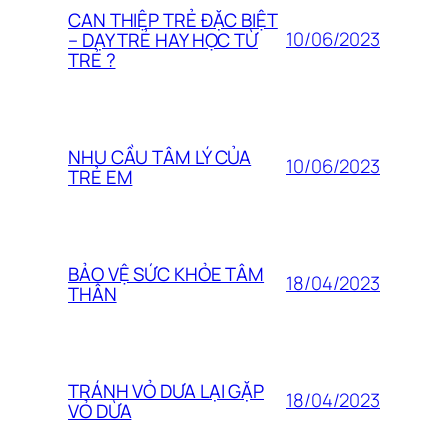
CAN THIỆP TRẺ ĐẶC BIỆT
10/06/2023
– DẠY TRẺ HAY HỌC TỪ
TRẺ ?
NHU CẦU TÂM LÝ CỦA
10/06/2023
TRẺ EM
BẢO VỆ SỨC KHỎE TÂM
18/04/2023
THÂN
TRÁNH VỎ DƯA LẠI GẶP
18/04/2023
VỎ DỪA