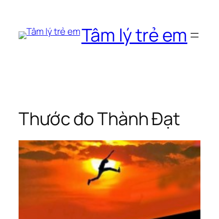
Chuyển
đến
Tâm lý trẻ em
phần
nội
dung
Thước đo Thành Đạt