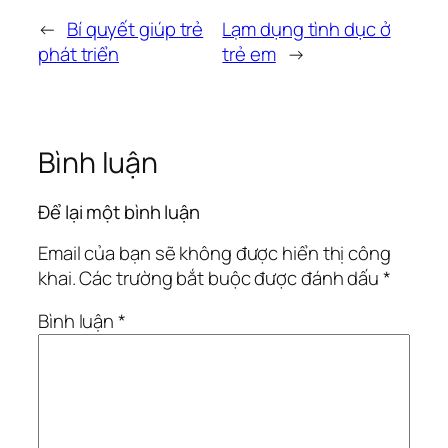
←
Bí quyết giúp trẻ
Lạm dụng tình dục ở
phát triển
trẻ em
→
Bình luận
Để lại một bình luận
Email của bạn sẽ không được hiển thị công
khai.
Các trường bắt buộc được đánh dấu
*
Bình luận
*