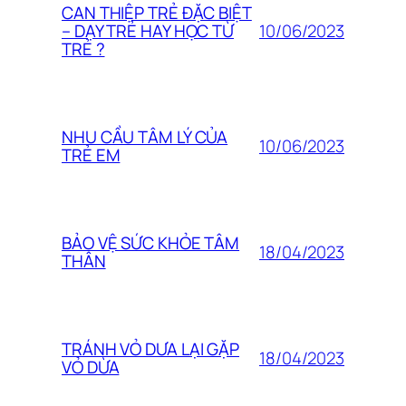
CAN THIỆP TRẺ ĐẶC BIỆT
10/06/2023
– DẠY TRẺ HAY HỌC TỪ
TRẺ ?
NHU CẦU TÂM LÝ CỦA
10/06/2023
TRẺ EM
BẢO VỆ SỨC KHỎE TÂM
18/04/2023
THÂN
TRÁNH VỎ DƯA LẠI GẶP
18/04/2023
VỎ DỪA