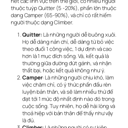
hết các lĩnh vực trên thế giới, có nhiều người
thuộc tuýp Quitter (5 -20%), phần lớn thuộc
dang Camper (65-90%), và chỉ có rất hiếm
người thuộc dạng Climber.
Quitter:
Là những người dễ buông xuôi.
Họ dễ dàng nản chí, dễ dàng từ bỏ việc
theo đuổi 1 công việc, 1 dự định và cao
hơn là 1 mục đích sống. Và, kết quả là
thường giữa đường đứt gánh, và nhận
thất bại, hoặc kết quả không như ý.
Camper
: Là những người chịu khó, làm
việc chăm chỉ, có ý thức phấn đấu rèn
luyện bản thân, và sẽ làm nhiều thứ để
đạt tới 1 mức độ nhất định nào đó trong
cuộc sống. Tuy nhiên, họ dễ hài lòng và
thoả hiệp với bản thân để thấy như vậy
là đủ.
Climber:
Là những người có sự kiên