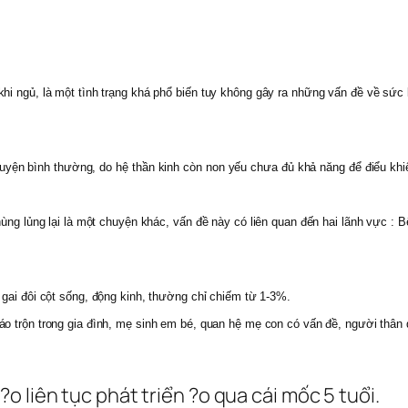
hi ngủ, là một tình trạng khá phổ biến tuy không gây ra những vấn đề về sức
huyện bình thường, do hệ thần kinh còn non yếu chưa đủ khả năng để điểu kh
ùng lủng lại là một chuyện khác, vấn đề này có liên quan đến hai lãnh vực : B
 gai đôi cột sống, động kinh, thường chỉ chiếm từ 1-3%.
áo trộn trong gia đình, mẹ sinh em bé, quan hệ mẹ con có vấn đề, người thân q
?o liên tục phát triển ?o qua cái mốc 5 tuổi.