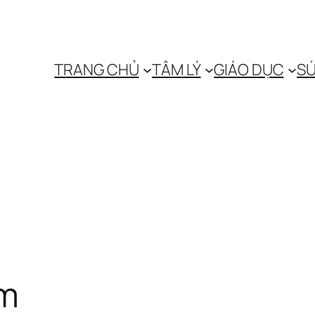
TRANG CHỦ
TÂM LÝ
GIÁO DỤC
SỨ
ầm