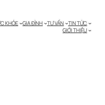
C KHỎE
GIA ĐÌNH
TƯ VẤN
TIN TỨC
GIỚI THIỆU