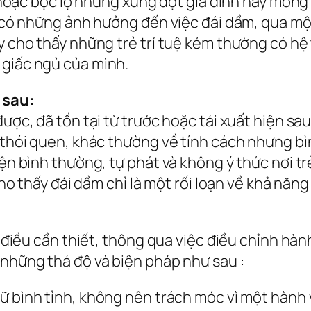
nh hoặc bộc lộ những xung đột gia đình hay mon
ng có những ảnh hưởng đến việc đái dầm, qua mộ
y cho thấy những trẻ trí tuệ kém thường có hệ 
 giấc ngủ của mình.
 sau:
được, đã tồn tại từ trước hoặc tái xuất hiện s
h thói quen, khác thường về tính cách nhưng bì
tiện bình thường, tự phát và không ý thức nơi 
 cho thấy đái dầm chỉ là một rối loạn về khả năng
là điều cần thiết, thông qua việc điều chỉnh h
 những thá độ và biện pháp như sau :
ữ bình tỉnh, không nên trách móc vì một hành 