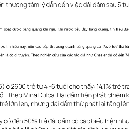
 thương tâm lý dẫn đến việc đái dầm sau 5 tu
ểm soát được bàng quang khi ngủ. Khi nước tiểu đầy bàng quang, tín hiệu đượ
c tín hiệu này, nên các bắp thịt xung quanh bàng quang cứ ?ovô tư? thả lỏn
 là do di truyền. Theo nghiên cứu của các tác giả như Chesler thì có đến 74%
 2600 trẻ từ 4 -6 tuổi cho thấy: 14,1% trẻ trai
tuổi. Theo Mina Dulcal Đái dầm tiên phát chiế
 trẻ lớn len, nhưng đái dầm thứ phát lại tăng l
có đến 50% trẻ đái dầm có các biểu hiện như lo