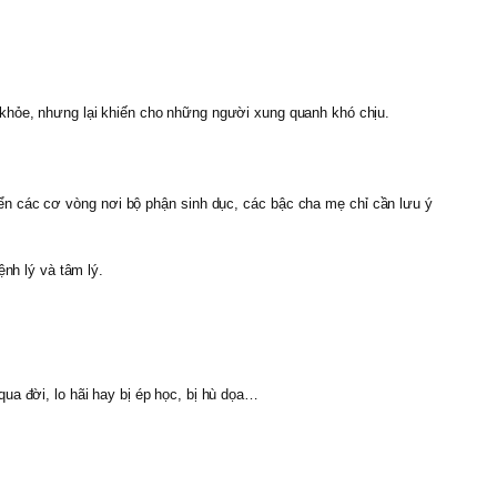
 khỏe, nhưng lại khiến cho những người xung quanh khó chịu.
iển các cơ vòng nơi bộ phận sinh dục, các bậc cha mẹ chỉ cần lưu ý
ệnh lý và tâm lý.
ua đời, lo hãi hay bị ép học, bị hù dọa…