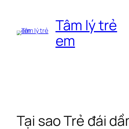
Chuyển
đến
Tâm lý trẻ
phần
nội
em
dung
Tại sao Trẻ đái d