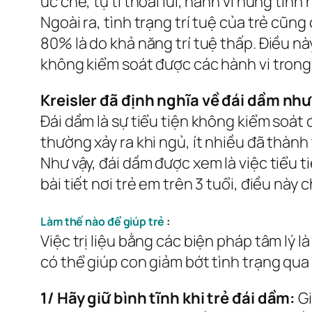
ức chế, tự ti thoái lùi, hành vi hung tí
Ngoài ra, tình trạng trí tuệ của trẻ cũ
80% là do khả năng trí tuệ thấp. Điều nà
không kiểm soát được các hành vi trong
Kreisler đã định nghĩa về đái dầm như
Đái dầm là sự tiểu tiện không kiểm soát 
thường xảy ra khi ngủ, ít nhiều đã thàn
Như vậy, đái dầm được xem là việc tiểu 
bài tiết nơi trẻ em trên 3 tuổi, điều này
Làm thế nào để giúp trẻ
:
Việc trị liệu bằng các biện pháp tâm lý 
có thể giúp con giảm bớt tình trạng qua
1/ Hãy giữ bình tĩnh khi trẻ đái dầm:
Gi