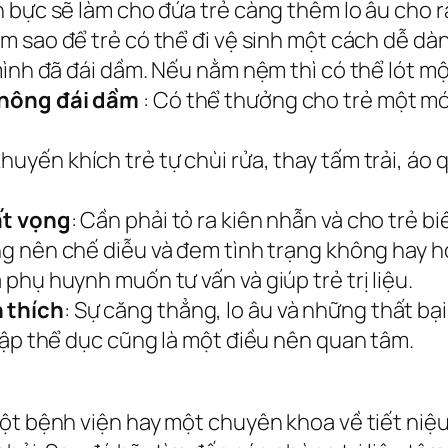
 bực sẽ làm cho đứa trẻ càng thêm lo âu cho rằ
àm sao để trẻ có thể đi vệ sinh một cách dễ d
mình đã đái dầm. Nếu nằm nệm thì có thể lót m
không đái dầm
: Có thể thưởng cho trẻ một mó
Khuyến khích trẻ tự chùi rửa, thay tấm trải, á
ất vọng
: Cần phải tỏ ra kiên nhẫn và cho trẻ biế
g nên chế diễu và đem tình trạng không hay ho 
phụ huynh muốn tư vấn và giúp trẻ trị liệu.
 thích
: Sự căng thẳng, lo âu và những thất bạ
tập thể dục cũng là một điều nên quan tâm.
ột bệnh viện hay một chuyên khoa về tiết niệu