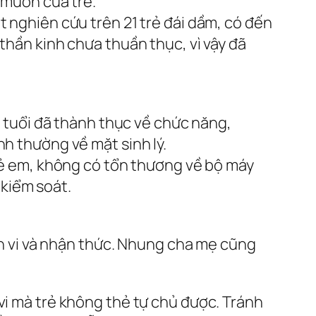
g muốn của trẻ.
t nghiên cứu trên 21 trẻ đái dầm, có đến
thần kinh chưa thuần thục, vì vậy đã
au tuổi đã thành thục về chức năng,
nh thường về mặt sinh lý.
trẻ em, không có tổn thương về bộ máy
 kiểm soát.
ành vi và nhận thức. Nhung cha mẹ cũng
vi mà trẻ không thẻ tự chủ được. Tránh