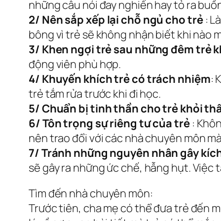
những câu nói đay nghiến hay tỏ ra buồn
2/ Nên sắp xếp lại chỗ ngủ cho trẻ
: L
bông vì trẻ sẽ không nhận biết khi nào 
3/ Khen ngợi trẻ sau những đêm trẻ 
động viên phù hợp.
4/ Khuyến khích trẻ có trách nhiệm
: 
trẻ tắm rửa trước khi đi học.
5/ Chuẩn bị tinh thần cho trẻ khỏi th
6/ Tôn trọng sự riêng tư của trẻ
: Khôn
nên trao đổi với các nhà chuyên môn mà 
7/ Tránh những nguyên nhân gây kích
sẽ gây ra những ức chế, hẫng hụt. Việc 
Tìm đến nhà chuyên môn:
Trước tiên, cha mẹ có thể đưa trẻ đến m