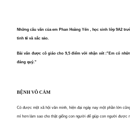
Những câu văn của em Phan Hoàng Yến , học sinh lớp 9A2 trườ
tinh tế và sắc sảo.
Bài văn được cô giáo cho 9,5 điểm với nhận xét :”Em có nhữn
đáng quý.”
BỆNH VÔ CẢM
Có được một xã hội văn minh, hiện đại ngày nay một phần lớn cũng l
mỉ hơn làm sao cho thật giống con người để giúp con người được n