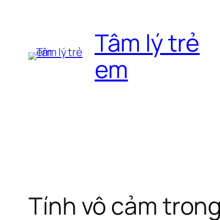
Chuyển
đến
Tâm lý trẻ
phần
nội
em
dung
Tính vô cảm trong