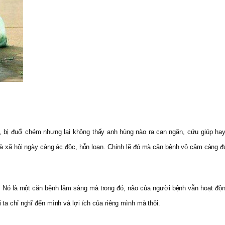
, bị đuổi chém nhưng lại không thấy anh hùng nào ra can ngăn, cứu giúp hay
mà xã hội ngày càng ác độc, hỗn loạn. Chính lẽ đó mà căn bệnh vô cảm càng đư
 Nó là một căn bệnh lâm sàng mà trong đó, não của người bệnh vẫn hoạt động 
ta chỉ nghĩ đến mình và lợi ích của riêng mình mà thôi.