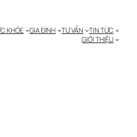
C KHỎE
GIA ĐÌNH
TƯ VẤN
TIN TỨC
GIỚI THIỆU