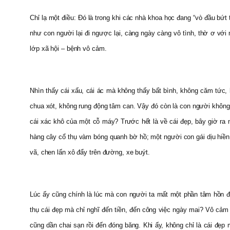
Chỉ lạ một điều: Ðó là trong khi các nhà khoa học đang “vò đầu bứt 
như con người lại đi ngược lại, càng ngày càng vô tình, thờ ơ vớ
lớp xã hội – bệnh vô cảm.
Nhìn thấy cái xấu, cái ác mà không thấy bất bình, không căm tức
chua xót, không rung động tâm can. Vậy đó còn là con người không 
cái xác khô của một cỗ máy? Trước hết là về cái đẹp, bây giờ ra
hàng cây cổ thụ vàm bóng quanh bờ hồ; một người con gái dịu hiền
vã, chen lấn xô đẩy trên đường, xe buýt.
Lúc ấy cũng chính là lúc mà con người ta mất một phần tâm hồn đẹ
thụ cái đẹp mà chỉ nghĩ đến tiền, đến công việc ngày mai? Vô cảm 
cũng dần chai sạn rồi đến đóng băng. Khi ấy, không chỉ là cái đ