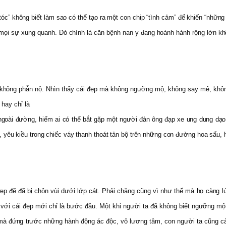
tóc” không biết làm sao có thể tạo ra một con chip “tình cảm” để khiến “những c
i mọi sự xung quanh. Ðó chính là căn bệnh nan y đang hoành hành rộng lớn kh
, không phẫn nộ. Nhìn thấy cái đẹp mà không ngưỡng mộ, không say mê, không
hay chỉ là
 ngoài đường, hiếm ai có thể bắt gặp một người đàn ông đạp xe ung dung dạo
, yêu kiều trong chiếc váy thanh thoát tản bộ trên những con đường hoa sấu
p đẽ đã bị chôn vùi dưới lớp cát. Phải chăng cũng vì như thế mà họ càng lú
với cái đẹp mới chỉ là bước đầu. Một khi người ta đã không biết ngưỡng mộ,
ẹp mà đứng trước những hành động ác độc, vô lương tâm, con người ta cũng 