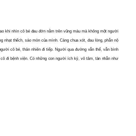
m sao khi nhìn cô bé đau đớn nằm trên vũng máu mà không một người
ờng nhạt thếch, sáo mòn của mình. Càng chua xót, đau lòng, phẫn nộ
a người cô bé, thản nhiên đi tiếp. Người qua đường vẫn thế, vẫn bình
 cô đi bệnh viện. Có những con người ích kỷ, vô tâm, tàn nhẫn như