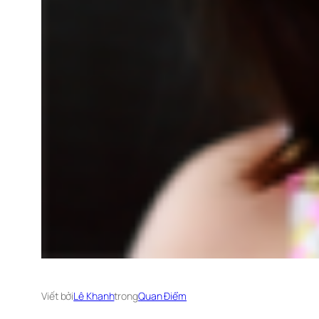
Viết bởi
Lê Khanh
trong
Quan Điểm