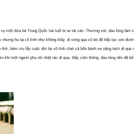
ề vụ một đứa bé Trung Quốc hai tuổi bị xe tải cán. Thương xót, đau lòng là
 nhưng họ lại cố tình như không thấy, đi vòng qua cô bé để tiếp tục con đư
p thở, bám víu lấy cuộc đời lại vô tình chẹt cả bốn bánh xe nặng trịch đi qu
u khi một người phụ nữ nhặt rác đi qua, thấy cảm thông, đau lòng nên đã bế