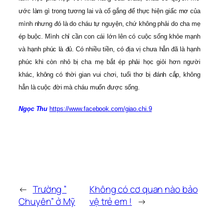
ước làm gì trong tương lai và cố gắng để thực hiện giấc mơ của
mình nhưng đó là do cháu tự nguyện, chứ không phải do cha mẹ
ép buộc. Mình chỉ cần con cái lớn lên có cuộc sống khỏe mạnh
và hạnh phúc là đủ. Có nhiều tiền, có địa vị chưa hẳn đã là hạnh
phúc khi còn nhỏ bị cha mẹ bắt ép phải học giỏi hơn người
khác, không có thời gian vui chơi, tuổi thơ bị đánh cắp, không
hẳn là cuộc đời mà cháu muốn được sống.
Ngọc Thu
https://www.facebook.com/giao.chi.9
←
Trường ”
Không có cơ quan nào bảo
Chuyên” ở Mỹ
vệ trẻ em !
→