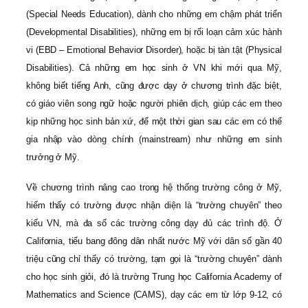
(Special Needs Education), dành cho những em chậm phát triển
(Developmental Disabilities), những em bị rối loạn cảm xúc hành
vi (EBD – Emotional Behavior Disorder), hoặc bị tàn tật (Physical
Disabilities). Cả những em học sinh ở VN khi mới qua Mỹ,
không biết tiếng Anh, cũng được dạy ở chương trình đặc biệt,
có giáo viên song ngữ hoặc người phiên dịch, giúp các em theo
kịp những học sinh bản xứ, để một thời gian sau các em có thể
gia nhập vào dòng chính (mainstream) như những em sinh
trưởng ở Mỹ.
Về chương trình nâng cao trong hệ thống trường công ở Mỹ,
hiếm thấy có trường được nhận diện là “trường chuyên” theo
kiểu VN, mà đa số các trường công dạy đủ các trình độ. Ở
California, tiểu bang đông dân nhất nước Mỹ với dân số gần 40
triệu cũng chỉ thấy có trường, tạm gọi là “trường chuyên” dành
cho học sinh giỏi, đó là trường Trung học California Academy of
Mathematics and Science (CAMS), dạy các em từ lớp 9-12, có