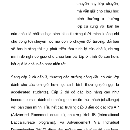
chuyên hay lớp chuyên,
mà vẫn giữ cho cháu học
bình thường ở trường
lớp cũ cùng với bạn bè
của cháu là những học sinh bình thường (bởi mình không chỉ
chú trọng tới chuyện học mà còn lo chuyện đổi trường, đổi bạn
sẽ ảnh hưởng tới sự phát triển tâm sinh lý của cháu), nhưng
mình đề nghị cô giáo cho cháu làm bài tập ở trình độ cao hơn,
kết quả là cháu vẫn phát triển tốt.
Sang cấp 2 và cấp 3, thường các trường công đều có các lớp
dành cho các em giỏi hơn học sinh bình thường (còn gọn là
accelerated students). Cấp 2 thì có các lớp nâng cao như
honors courses dành cho những em muốn thử thách (challenge)
với bản thân mình. Hầu hết các trường cấp 3 đều có các lớp AP
(Advanced Placement courses), chương trình IB (International
Baccalaureate programs), và Advancement Via Individual
Determination (AVID) dành cho những em có trình độ cao hơn,