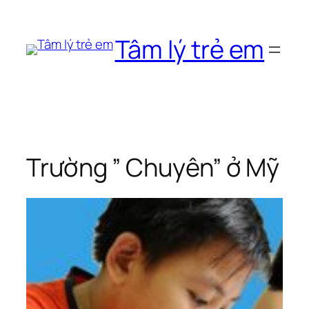
Chuyển
đến
Tâm lý trẻ em
phần
nội
dung
Trường ” Chuyên” ở Mỹ