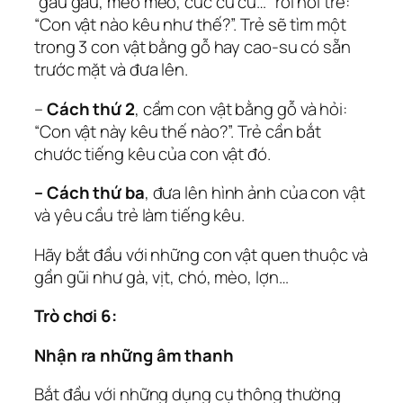
“gâu gâu, meo meo, cúc cù cu…” rồi hỏi trẻ:
“Con vật nào kêu như thế?”. Trẻ sẽ tìm một
trong 3 con vật bằng gỗ hay cao-su có sẵn
trước mặt và đưa lên.
–
Cách thứ 2
, cầm con vật bằng gỗ và hỏi:
“Con vật này kêu thế nào?”. Trẻ cần bắt
chước tiếng kêu của con vật đó.
– Cách thứ ba
, đưa lên hình ảnh của con vật
và yêu cầu trẻ làm tiếng kêu.
Hãy bắt đầu với những con vật quen thuộc và
gần gũi như gà, vịt, chó, mèo, lợn…
Trò chơi 6:
Nhận ra những âm thanh
Bắt đầu với những dụng cụ thông thường