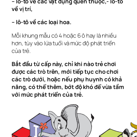
– lô-tô về các vật dụng quen thuộc,- lô-tô
về vị trí,
– lô-tô về các loại hoa.
Mỗi khung mẫu có 4 hoặc 6 ô hay là nhiều
hơn, tùy vào lứa tuổi và mức độ phát triển
của trẻ.
Bắt đầu từ cấp này, chỉ khi nào trẻ chơi
được các trò trên, mới tiếp tục cho chơi
các trò dưới, hoặc nếu phụ huynh có khả
năng, có thể thêm, bớt độ khó để vừa tầm
với mức phát triển của trẻ.