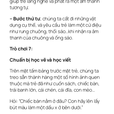
giúp trẻ lắng nghe và phát ra một âm thanh
tương tự.
– Bước thứ tư
, chúng ta cất đi những vật
dụng cụ thể, và yêu cầu trẻ làm một cử điệu
như rung chuông, thổi sáo…khi nhận ra âm
thanh của chuông và ống sáo.
Trò chơi 7:
Chuẩn bị học vẽ và học viết
Trên mặt tấm bảng trước mặt trẻ, chúng ta
treo sẵn thành hàng một số hình ảnh quen
thuộc mà trẻ đã như cuốn sách, chiếc bàn,
trái banh lớn, cái chén, cái đĩa, con mèo…
Hỏi: “Chiếc bàn nằm ở đâu? Con hãy lên lấy
bút màu làm một dấu x ở bên dưới.”