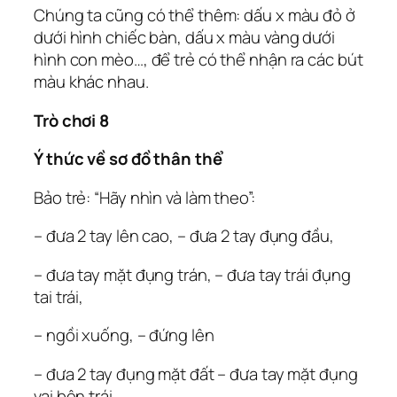
Chúng ta cũng có thể thêm: dấu x màu đỏ ở
dưới hình chiếc bàn, dấu x màu vàng dưới
hình con mèo…, để trẻ có thể nhận ra các bút
màu khác nhau.
Trò chơi 8
Ý thức về sơ đồ thân thể
Bảo trẻ: “Hãy nhìn và làm theo”:
– đưa 2 tay lên cao, – đưa 2 tay đụng đầu,
– đưa tay mặt đụng trán, – đưa tay trái đụng
tai trái,
– ngồi xuống, – đứng lên
– đưa 2 tay đụng mặt đất – đưa tay mặt đụng
vai bên trái,