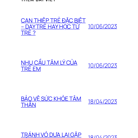
CAN THIỆP TRẺ ĐẶC BIỆT
10/06/2023
– DẠY TRẺ HAY HỌC TỪ
TRẺ ?
NHU CẦU TÂM LÝ CỦA
10/06/2023
TRẺ EM
BẢO VỆ SỨC KHỎE TÂM
18/04/2023
THÂN
TRÁNH VỎ DƯA LẠI GẶP
18/04/2023