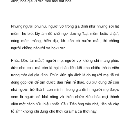
đình, hóa giải được mọi mối bất hòa.
Những người phụ nữ, người vợ trong gia đình như những sợi lạt
mềm, họ biết lấy âm để chế ngự dương “Lạt mềm buộc chặt”,
càng mềm mỏng, hiền dịu, khi cần có nước mắt, thì chẳng
người chồng nào rời xa họ được.
Phúc Đức tại mẫu”, người mẹ, người vợ không chỉ mang phúc
đức cho con, mà còn là hạt nhân liên kết cho nhiều thành viên
trong một đại gia đình. Phúc đức gia đình là do người mẹ đã có
đóng góp lớn để tìm được dâu hiền rể thảo, cư xử đúng để con
nhà người trở thành con mình. Trong gia đình, người mẹ được
xem là người có khả năng và thiên chức điều hòa mọi thành
viên một cách hữu hiệu nhất. Câu “Đàn ông xây nhà, đàn bà xây
tổ ấm” không chỉ đúng cho thời xưa mà cả thời nay.