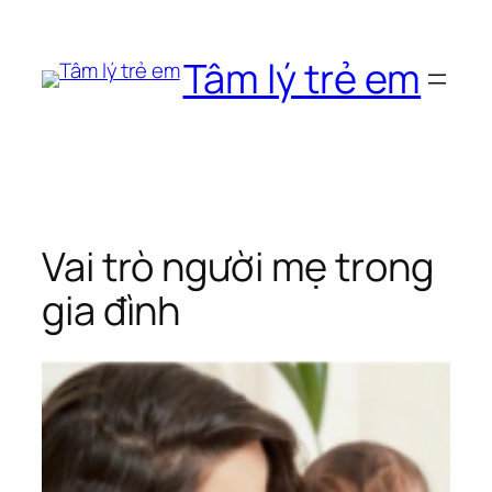
Chuyển
đến
Tâm lý trẻ em
phần
nội
dung
Vai trò người mẹ trong
gia đình