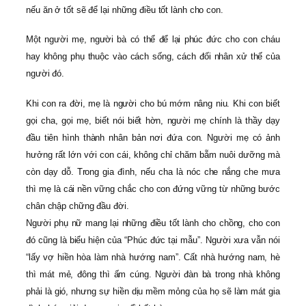
nếu ăn ở tốt sẽ để lại những điều tốt lành cho con.
Một người mẹ, người bà có thể để lại phúc đức cho con cháu
hay không phụ thuộc vào cách sống, cách đối nhân xử thế của
người đó.
Khi con ra đời, mẹ là người cho bú mớm nâng niu. Khi con biết
gọi cha, gọi mẹ, biết nói biết hờn, người mẹ chính là thầy dạy
đầu tiên hình thành nhân bản nơi đứa con. Người mẹ có ảnh
hưởng rất lớn với con cái, không chỉ chăm bẵm nuôi dưỡng mà
còn dạy dỗ. Trong gia đình, nếu cha là nóc che nắng che mưa
thì mẹ là cái nền vững chắc cho con đứng vững từ những bước
chân chập chững đầu đời.
Người phụ nữ mang lại những điều tốt lành cho chồng, cho con
đó cũng là biểu hiện của “Phúc đức tại mẫu”. Người xưa vẫn nói
“lấy vợ hiền hòa làm nhà hướng nam”. Cất nhà hướng nam, hè
thì mát mẻ, đông thì ấm cúng. Người đàn bà trong nhà không
phải là gió, nhưng sự hiền dịu mềm mỏng của họ sẽ làm mát gia