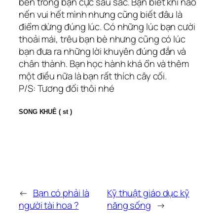
bên trong bạn cực sâu sắc. Bạn biết khi nào
nến vui hết mình nhưng cũng biết đâu là
điểm dừng đúng lúc. Có những lúc bạn cười
thoải mái, trêu bạn bè nhưng cũng có lúc
bạn đưa ra những lời khuyên đúng đắn và
chân thành. Bạn học hành khá ổn và thêm
một điều nữa là bạn rất thích cây cối.
P/S: Tương đối thôi nhé
SONG KHUÊ ( st )
←
Bạn có phải là
Kỹ thuật giáo dục kỹ
người tài hoa ?
năng sống
→