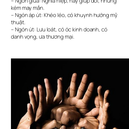
– Ngón giữa: Nghĩa hiệp, hay giúp đời, nhưng
kém may mắn.
– Ngón áp út: Khéo léo, có khuynh hướng mỹ
thuật.
– Ngón út: Lưu loát, có óc kinh doanh, có
danh vọng, ưa thương mại.