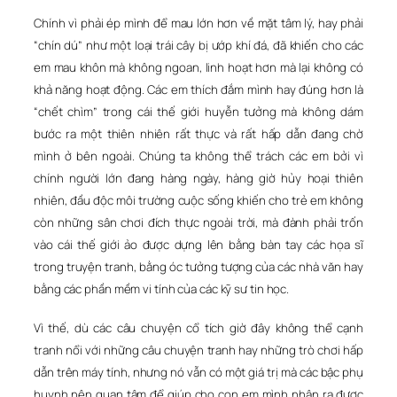
Chính vì phải ép mình để mau lớn hơn về mặt tâm lý, hay phải
“chín dú” như một loại trái cây bị ướp khí đá, đã khiến cho các
em mau khôn mà không ngoan, linh hoạt hơn mà lại không có
khả năng hoạt động. Các em thích đắm mình hay đúng hơn là
“chết chìm” trong cái thế giới huyễn tưởng mà không dám
bước ra một thiên nhiên rất thực và rất hấp dẫn đang chờ
mình ở bên ngoài. Chúng ta không thể trách các em bởi vì
chính người lớn đang hàng ngày, hàng giờ hủy hoại thiên
nhiên, đầu độc môi trường cuộc sống khiến cho trẻ em không
còn những sân chơi đích thực ngoài trời, mà đành phải trốn
vào cái thế giới ảo được dựng lên bằng bàn tay các họa sĩ
trong truyện tranh, bằng óc tưởng tượng của các nhà văn hay
bằng các phần mềm vi tính của các kỹ sư tin học.
Vì thế, dù các câu chuyện cổ tích giờ đây không thể cạnh
tranh nổi với những câu chuyện tranh hay những trò chơi hấp
dẫn trên máy tính, nhưng nó vẫn có một giá trị mà các bậc phụ
huynh nên quan tâm để giúp cho con em mình nhận ra được