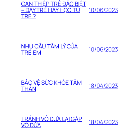
CAN THIỆP TRẺ ĐẶC BIỆT
10/06/2023
– DẠY TRẺ HAY HỌC TỪ
TRẺ ?
NHU CẦU TÂM LÝ CỦA
10/06/2023
TRẺ EM
BẢO VỆ SỨC KHỎE TÂM
18/04/2023
THÂN
TRÁNH VỎ DƯA LẠI GẶP
18/04/2023
VỎ DỪA