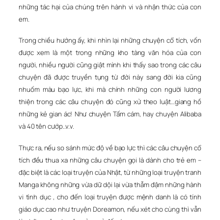
những tác hại của chúng trên hành vi và nhận thức của con
em.
Trong chiều hướng ấy, khi nhìn lại những chuyện cổ tích, vốn
được xem là một trong những kho tàng văn hóa của con
người, nhiều người cũng giật mình khi thấy sao trong các câu
chuyện đã được truyền tụng từ đời này sang đời kia cũng
nhuốm màu bạo lực, khi mà chính những con người lương
thiện trong các câu chuyện đó cũng xử theo luật…giang hồ
những kẻ gian ác! Như chuyện Tấm cám, hay chuyện Alibaba
và 40 tên cướp..v.v.
Thực ra, nếu so sánh mức độ về bạo lực thì các câu chuyện cổ
tích đều thua xa những câu chuyện gọi là dành cho trẻ em –
đặc biệt là các loại truyện của Nhật, từ những loại truyện tranh
Manga không những vừa dữ dội lại vừa thẫm đậm những hành
vi tình dục , cho đến loại truyện được mệnh danh là có tính
giáo dục cao như truyện Doreamon, nếu xét cho cùng thì vẫn