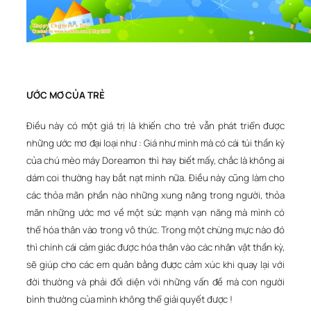
ƯỚC MƠ CỦA TRẺ
Điều này có một giá trị là khiến cho trẻ vẫn phát triển được
những ước mơ đại loại như : Giá như mình mà có cái túi thần kỳ
của chú mèo máy Doreamon thì hay biết mấy, chắc là không ai
dám coi thường hay bắt nạt mình nữa. Điều này cũng làm cho
các thỏa mãn phần nào những xung năng trong người, thỏa
mãn những ước mơ về một sức mạnh vạn năng mà mình có
thể hóa thân vào trong vô thức. Trong một chừng mực nào đó
thì chính cái cảm giác được hóa thân vào các nhân vật thần kỳ,
sẽ giúp cho các em quân bằng được cảm xúc khi quay lại với
đời thường và phải đối diện với những vấn đề mà con người
bình thường của mình không thể giải quyết được !