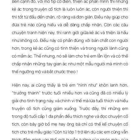
Bên cạnh đó, với mô típ cổ điển, thiện ác phân minh thì những
kẻ ác trong truyện cổ tích là luôn luôn ác, còn người thiện thì
thì tốt từ đầu đến chân, rõ ràng và đơn giản. Điều này giúp cho
đứa trẻ nào cũng hiểu và dễ dàng chấp nhận. Còn các câu
chuyện tranh hiện nay, thì ranh giới giữa kẻ ác và thiện là hầu
như không có. Điều này có phần đúng với bản chất con người
hơn, trong kẻ ác cũng có tính thiện và trong người lành cũng
có mầm ác. Thế nhưng, nó sẽ làm cho trẻ em lẫn lộn và có thể
chấp nhận những tay gian ác như một mẫu người mà mình có
thể ngưỡng mộ và bắt chước theo !
Hiện nay, ai cũng thấy là trẻ em “hình như” khôn lanh hơn,
“trưởng thành” trước tuổi nhiều hơn và cũng đã có nhiều lý
giải cho tình trạng này, và chính vì thế mà lứa tuổi thích và hiểu
truyện cổ tích cũng giảm xuống. Trước đây, thì những em
trong độ tuổi cấp 1 đa phần đều thích nghe và đọc chuyện cổ
tích, còn bây giờ bố mẹ hay ông bà chỉ có thể kể chuyện cổ
tích cho trẻ mẫu giáo ! Còn từ lớp 1 trở lên dù các em cũng vẫn
thích đắm mình vào thế giới huyễn tưởng của phép màu, của