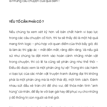
là những câu chuyện của quả đấm !
YẾU TỐ CẦN PHẢI CÓ ?
Nếu chúng ta xem xét kỹ hơn về bản chất hành vi bạo lực
trong các câu chuyện cổ tích, thì ta sẽ thấy đó là một hệ quả
mang tính logic – phù hợp với quan điểm của thời bấy giờ, đó
là làm ác thì gặp ác – mắt đền mắt; răng đền răng. Và nếu giả
sử như chúng ta đặt mình vào hoàn cảnh những nhân vật
trong chuyện, thì có lẽ ta cũng sẽ phản ứng như thế thôi –
Điều đó được xem là một phản ứng tự vệ! Trong khi các hành
vi bạo lực của các nhân vật truyện tranh đương đại thì không
phải là một phản ứng mà là một thái độ, một tính cách. Đánh
nhau sứt đầu xẻ trán chỉ để cho vui, để thỏa mãn tính “anh
hùng” cá nhân, để lấy le với bạn gái hay để phục vụ cho những
ý đồ thống trị con người và thế giới.