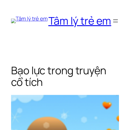
Chuyển
đến
Tâm lý trẻ em
phần
nội
dung
Bạo lực trong truyện
cổ tích