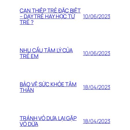
CAN THIỆP TRẺ ĐẶC BIỆT
10/06/2023
– DẠY TRẺ HAY HỌC TỪ
TRẺ ?
NHU CẦU TÂM LÝ CỦA
10/06/2023
TRẺ EM
BẢO VỆ SỨC KHỎE TÂM
18/04/2023
THÂN
TRÁNH VỎ DƯA LẠI GẶP
18/04/2023
VỎ DỪA