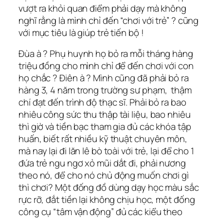
vượt ra khỏi quan điểm phải dạy mà không
nghĩ rằng là mình chỉ đến “chơi với trẻ” ? cũng
với mục tiêu là giúp trẻ tiến bộ !
Đùa à ? Phụ huynh họ bỏ ra mỗi tháng hàng
triệu đồng cho mình chỉ để đến chơi với con
họ chắc ? Điên à ? Mình cũng đã phải bỏ ra
hàng 3, 4 năm trong trường sư phạm, thậm
chí đạt đến trình độ thạc sĩ. Phải bỏ ra bao
nhiêu công sức thu thập tài liệu, bao nhiêu
thì giờ và tiền bạc tham gia đủ các khóa tập
huấn, biết rất nhiều kỹ thuật chuyên môn,
mà nay lại đi lăn lê bò toài với trẻ, lại để cho 1
đứa trẻ ngu ngơ xỏ mũi dắt đi, phải nương
theo nó, để cho nó chủ động muốn chơi gì
thì chơi? Một đống đồ dùng dạy học màu sắc
rực rỡ, đắt tiền lại không chịu học, một đống
công cụ “tâm vận động” đủ các kiểu theo