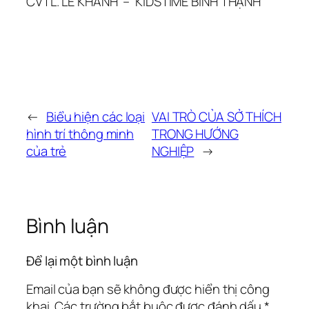
CVTL. LÊ KHANH – KIDSTIME BÌNH THẠNH
←
Biểu hiện các loại
VAI TRÒ CỦA SỞ THÍCH
hình trí thông minh
TRONG HƯỚNG
của trẻ
NGHIỆP
→
Bình luận
Để lại một bình luận
Email của bạn sẽ không được hiển thị công
khai.
Các trường bắt buộc được đánh dấu
*