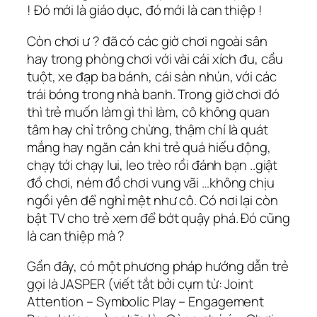
! Đó mới là giáo dục, đó mới là can thiệp !
Còn chơi ư ? đã có các giờ chơi ngoài sân
hay trong phòng chơi với vài cái xích đu, cầu
tuột, xe đạp ba bánh, cái sàn nhún, với các
trái bóng trong nhà banh. Trong giờ chơi đó
thì trẻ muốn làm gì thì làm, cô không quan
tâm hay chỉ trông chừng, thậm chí là quát
mắng hay ngăn cản khi trẻ quá hiếu động,
chạy tới chạy lui, leo trèo rồi đánh bạn ..giật
đồ chơi, ném đồ chơi vung vãi …không chịu
ngồi yên để nghỉ mệt như cô. Có nơi lại còn
bật TV cho trẻ xem để bớt quậy phá. Đó cũng
là can thiệp mà ?
Gần đây, có một phương pháp hướng dẫn trẻ
gọi là JASPER (viết tắt bởi cụm từ: Joint
Attention – Symbolic Play – Engagement