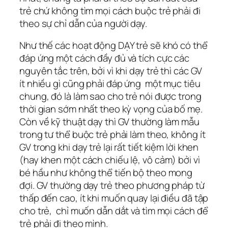
trẻ chứ không tìm mọi cách buộc trẻ phải đi
theo sự chỉ dẫn của người dạy.
Như thế các hoạt động DẠY trẻ sẽ khó có thể
đáp ứng một cách đầy đủ và tích cực các
nguyên tắc trên, bởi vì khi dạy trẻ thì các GV
ít nhiều gì cũng phải đáp ứng một mục tiêu
chung, đó là làm sao cho trẻ nói được trong
thời gian sớm nhất theo kỳ vọng của bố mẹ.
Còn về kỹ thuật dạy thì GV thường làm mẫu
trong tư thể buộc trẻ phải làm theo, không ít
GV trong khi dạy trẻ lại rất tiết kiệm lời khen
(hay khen một cách chiếu lệ, vô cảm) bởi vì
bé hầu như không thể tiến bộ theo mong
đợi. GV thường dạy trẻ theo phương pháp từ
thấp đến cao, ít khi muốn quay lại điều đã tập
cho trẻ, chỉ muốn dẫn dắt và tìm mọi cách để
trẻ phải đi theo mình.