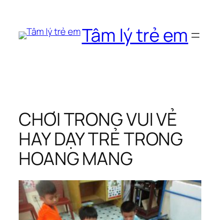
Chuyển
đến
Tâm lý trẻ em
phần
nội
dung
CHƠI TRONG VUI VẺ
HAY DẠY TRẺ TRONG
HOANG MANG