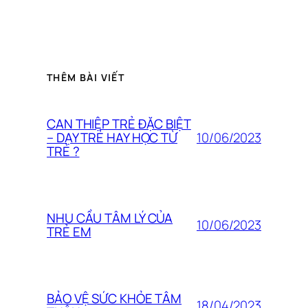
THÊM BÀI VIẾT
CAN THIỆP TRẺ ĐẶC BIỆT
10/06/2023
– DẠY TRẺ HAY HỌC TỪ
TRẺ ?
NHU CẦU TÂM LÝ CỦA
10/06/2023
TRẺ EM
BẢO VỆ SỨC KHỎE TÂM
18/04/2023