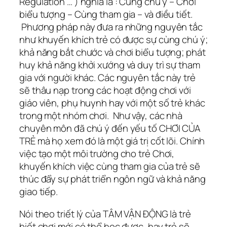
Regulation … ) nghĩa là : Cùng chú ý – Chơi
biểu tượng – Cùng tham gia – và điều tiết.
Phương pháp này đưa ra những nguyên tắc
như khuyến khích trẻ có được sự cùng chú ý;
khả năng bắt chước và chơi biểu tượng; phát
huy khả năng khởi xướng và duy trì sự tham
gia với người khác. Các nguyên tắc này trẻ
sẽ thâu nạp trong các hoạt động chơi với
giáo viên, phụ huynh hay với một số trẻ khác
trong một nhóm chơi. Như vậy, các nhà
chuyên môn đã chú ý đến yếu tố CHƠI CỦA
TRẺ mà họ xem đó là một giá trị cốt lõi. Chính
việc tạo một môi trường cho trẻ Chơi,
khuyến khích việc cùng tham gia của trẻ sẽ
thúc đẩy sự phát triển ngôn ngữ và khả năng
giao tiếp.
Nói theo triết lý của TÂM VẬN ĐỘNG là trẻ
biết chơi mới có thể học được, hay trẻ sẽ