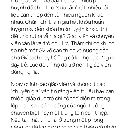
một giáo viên để dạy trẻ. Có nhiều phụ
huynh đã chịu khó “sưu tầm” rất nhiều tài
liệu can thiệp đến từ nhiều nguồn khác
nhau. Chăm chỉ tham gia hết khóa huấn
luyện này đến khóa huấn luyện khác, thì
điều họ rút ra vẫn là gì ? Giáo viên và chuyên
viên vẫn là vai trò chủ lực. Thậm chí có khi họ
sẽ nhờ một GV về can thiệp và hướng dẫn
cho GV cách dạy ! Cũng có khi họ tự đứng ra
dạy trẻ. Lúc đó thì họ đã trở nên 1 giáo viên
đúng nghĩa.
Ngay chính các giáo viên và không ít các
“chuyên gia” vẫn tin rằng việc trị liệu hay can
thiệp, giáo dục trẻ chỉ có thể diễn ra trong
lớp học, sau cánh cổng của ngôi trường
chuyên biệt hay một trung tâm can thiệp.
Nếu tại nhà, thì phải ở trong một phòng
riêng, gọi là lớp hay phòng can thiệp cá nhân