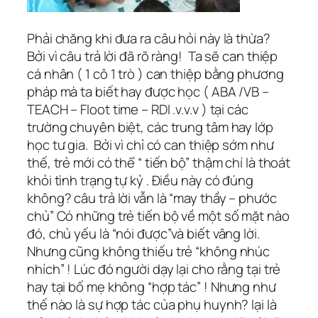
Phải chăng khi đưa ra câu hỏi này là thừa?
Bởi vì câu trả lời đã rõ ràng! Ta sẽ can thiệp
cá nhân ( 1 cô 1 trò ) can thiệp bằng phương
pháp mà ta biết hay được học ( ABA /VB –
TEACH – Floot time – RDI .v.v.v ) tại các
trường chuyên biệt, các trung tâm hay lớp
học tư gia. Bởi vì chỉ có can thiệp sớm như
thế, trẻ mới có thể “ tiến bộ” thậm chí là thoát
khỏi tình trạng tự kỷ . Điều này có đúng
không? câu trả lời vẫn là “may thầy – phước
chủ” Có những trẻ tiến bộ về một số mặt nào
đó, chủ yếu là “nói được”và biết vâng lời.
Nhưng cũng không thiếu trẻ “không nhúc
nhích” ! Lúc đó người dạy lại cho rằng tại trẻ
hay tại bố mẹ không “hợp tác” ! Nhưng như
thế nào là sự hợp tác của phụ huynh? lại là