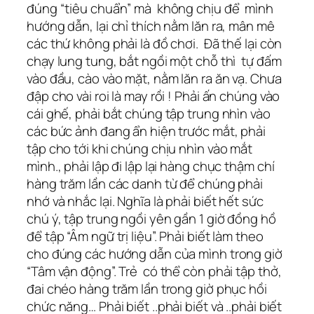
đúng “tiêu chuẩn” mà không chịu để mình
hướng dẫn, lại chỉ thích nằm lăn ra, mân mê
các thứ không phải là đồ chơi. Đã thế lại còn
chạy lung tung, bắt ngồi một chỗ thì tự đấm
vào đầu, cào vào mặt, nằm lăn ra ăn vạ. Chưa
đập cho vài roi là may rồi ! Phải ấn chúng vào
cái ghế, phải bắt chúng tập trung nhìn vào
các bức ảnh đang ẩn hiện trước mắt, phải
tập cho tới khi chúng chịu nhìn vào mắt
mình., phải lập đi lập lại hàng chục thậm chí
hàng trăm lần các danh từ để chúng phải
nhớ và nhắc lại. Nghĩa là phải biết hết sức
chú ý, tập trung ngồi yên gần 1 giờ đồng hồ
để tập “Âm ngữ trị liệu”. Phải biết làm theo
cho đúng các hướng dẫn của mình trong giờ
“Tâm vận động”. Trẻ có thể còn phải tập thở,
đai chéo hàng trăm lần trong giờ phục hồi
chức năng… Phải biết ..phải biết và ..phải biết