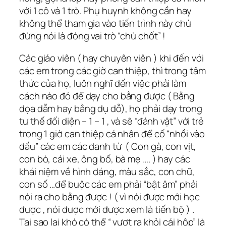
với 1 cô và 1 trò. Phụ huynh không cần hay
không thể tham gia vào tiến trình này chứ
đừng nói là đóng vai trò “chủ chốt” !
Các giáo viên ( hay chuyên viên ) khi đến với
các em trong các giờ can thiệp, thì trong tâm
thức của họ, luôn nghĩ đến việc phải làm
cách nào đó để dạy cho bằng được ( Bằng
dọa dẫm hay bằng dụ dỗ), họ phải dạy trong
tư thế đối diện – 1 – 1 , và sẽ “đánh vật” với trẻ
trong 1 giờ can thiệp cá nhân để cố “nhồi vào
đầu” các em các danh từ ( Con gà, con vịt,
con bò, cái xe, ông bố, bà mẹ …. ) hay các
khái niệm về hình dáng, màu sắc, con chữ,
con số …để buộc các em phải “bật âm” phải
nói ra cho bằng được ! ( vì nói được mới học
được , nói được mới được xem là tiến bộ ) .
Tại sao lại khó có thể “ vượt ra khỏi cái hộp” là