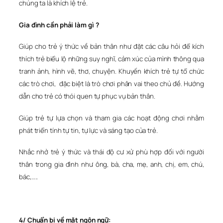
chúng ta là khích lệ trẻ.
Gia đình cần phải làm gì ?
Giúp cho trẻ ý thức về bản thân như đặt các câu hỏi để kích
thích trẻ biểu lộ những suy nghĩ, cảm xúc của mình thông qua
tranh ảnh, hình vẽ, thơ, chuyện. Khuyến khích trẻ tự tổ chức
các trò chơi, đặc biệt là trò chơi phân vai theo chủ đề. Hướng
dẫn cho trẻ có thói quen tự phục vụ bản thân.
Giúp trẻ tự lựa chọn và tham gia các hoạt động chơi nhằm
phát triển tính tự tin, tự lực và sáng tạo của trẻ.
Nhắc nhở trẻ ý thức và thái độ cư xử phù hợp đối với người
thân trong gia đình như ông, bà, cha, mẹ, anh, chị, em, chú,
bác,…..
4/ Chuẩn bị về mặt ngôn ngữ: