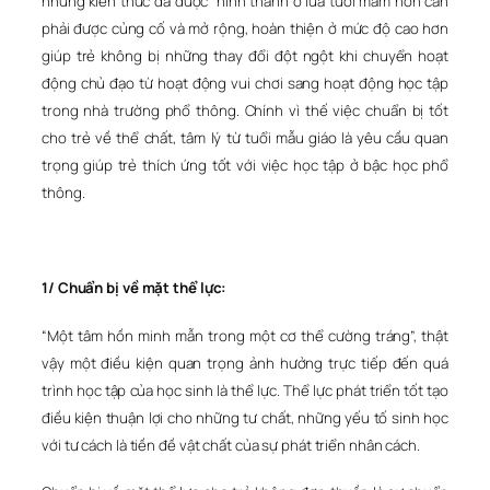
những kiến thức đã được hình thành ở lứa tuổi mầm non cần
phải được củng cố và mở rộng, hoàn thiện ở mức độ cao hơn
giúp trẻ không bị những thay đổi đột ngột khi chuyển hoạt
động chủ đạo từ hoạt động vui chơi sang hoạt động học tập
trong nhà trường phổ thông. Chính vì thế việc chuẩn bị tốt
cho trẻ về thể chất, tâm lý từ tuổi mẫu giáo là yêu cầu quan
trọng giúp trẻ thích ứng tốt với việc học tập ở bậc học phổ
thông.
1/ Chuẩn bị về mặt thể lực:
“Một tâm hồn minh mẫn trong một cơ thể cường tráng”, thật
vậy một điều kiện quan trọng ảnh hưởng trực tiếp đến quá
trình học tập của học sinh là thể lực. Thể lực phát triển tốt tạo
điều kiện thuận lợi cho những tư chất, những yếu tố sinh học
với tư cách là tiền đề vật chất của sự phát triển nhân cách.