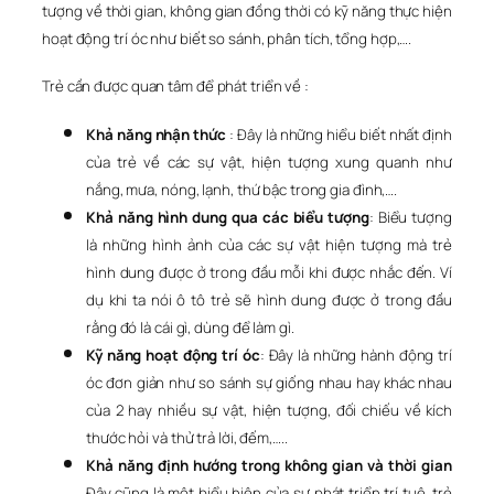
tượng về thời gian, không gian đồng thời có kỹ năng thực hiện
hoạt động trí óc như biết so sánh, phân tích, tổng hợp,….
Trẻ cần được quan tâm để phát triển về :
Khả năng nhận thức
: Đây là những hiểu biết nhất định
của trẻ về các sự vật, hiện tượng xung quanh như
nắng, mưa, nóng, lạnh, thứ bậc trong gia đình,….
Khả năng hình dung qua các biểu tượng
: Biểu tượng
là những hình ảnh của các sự vật hiện tượng mà trẻ
hình dung được ở trong đầu mỗi khi được nhắc đến. Ví
dụ khi ta nói ô tô trẻ sẽ hình dung được ở trong đầu
rằng đó là cái gì, dùng để làm gì.
Kỹ năng hoạt động trí óc
: Đây là những hành động trí
óc đơn giản như so sánh sự giống nhau hay khác nhau
của 2 hay nhiều sự vật, hiện tượng, đối chiếu về kích
thước hỏi và thử trả lời, đếm,…..
Khả năng định hướng trong không gian và thời gian
Đây cũng là một biểu hiện của sự phát triển trí tuệ, trẻ