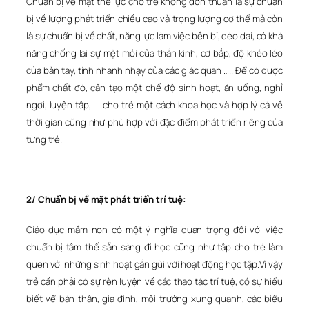
Chuẩn bị về mặt thể lực cho trẻ không đơn thuần là sự chuẩn
bị về lượng phát triển chiều cao và trọng lượng cơ thể mà còn
là sự chuẩn bị về chất, năng lực làm việc bền bỉ, dẻo dai, có khả
năng chống lại sự mệt mỏi của thần kinh, cơ bắp, độ khéo léo
của bàn tay, tính nhanh nhạy của các giác quan ….. Để có được
phẩm chất đó, cần tạo một chế độ sinh hoạt, ăn uống, nghỉ
ngơi, luyện tập,….. cho trẻ một cách khoa học và hợp lý cả về
thời gian cũng như phù hợp với đặc điểm phát triển riêng của
từng trẻ.
2/ Chuẩn bị về mặt phát triển trí tuệ:
Giáo dục mầm non có một ý nghĩa quan trọng đối với việc
chuẩn bị tâm thế sẵn sàng đi học cũng như tập cho trẻ làm
quen với những sinh hoạt gần gũi với hoạt động học tập.Vì vậy
trẻ cần phải có sự rèn luyện về các thao tác trí tuệ, có sự hiểu
biết vể bản thân, gia đình, môi trường xung quanh, các biểu