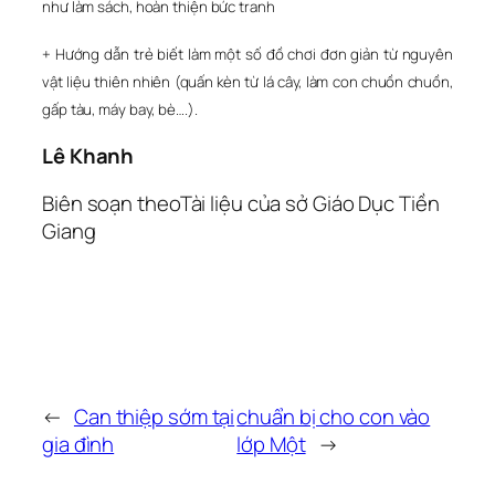
như làm sách, hoàn thiện bức tranh
+ Hướng dẫn trẻ biết làm một số đồ chơi đơn giản từ nguyên
vật liệu thiên nhiên (quấn kèn từ lá cây, làm con chuồn chuồn,
gấp tàu, máy bay, bè….).
Lê Khanh
Biên soạn theoTài liệu của sở Giáo Dục Tiền
Giang
←
Can thiệp sớm tại
chuẩn bị cho con vào
gia đình
lớp Một
→