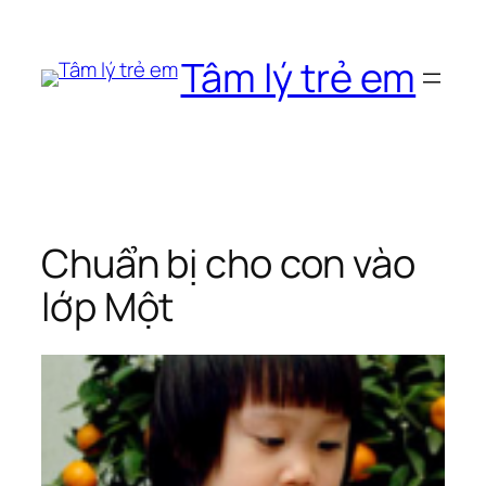
Chuyển
đến
Tâm lý trẻ em
phần
nội
dung
Chuẩn bị cho con vào
lớp Một