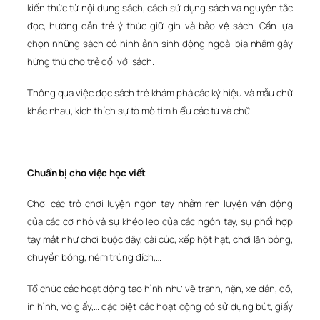
kiến thức từ nội dung sách, cách sử dụng sách và nguyên tắc
đọc, hướng dẫn trẻ ý thức giữ gìn và bảo vệ sách. Cần lựa
chọn những sách có hình ảnh sinh động ngoài bìa nhằm gây
hứng thú cho trẻ đối với sách.
Thông qua việc đọc sách trẻ khám phá các ký hiệu và mẫu chữ
khác nhau, kích thích sự tò mò tìm hiểu các từ và chữ.
Chuẩn bị cho việc học viết
Chơi các trò chơi luyện ngón tay nhằm rèn luyện vận động
của các cơ nhỏ và sự khéo léo của các ngón tay, sự phối hợp
tay mắt như chơi buộc dây, cài cúc, xếp hột hạt, chơi lăn bóng,
chuyền bóng, ném trúng đích,…
Tổ chức các hoạt động tạo hình như vẽ tranh, nặn, xé dán, đồ,
in hình, vò giấy,… đặc biệt các hoạt động có sử dụng bút, giấy