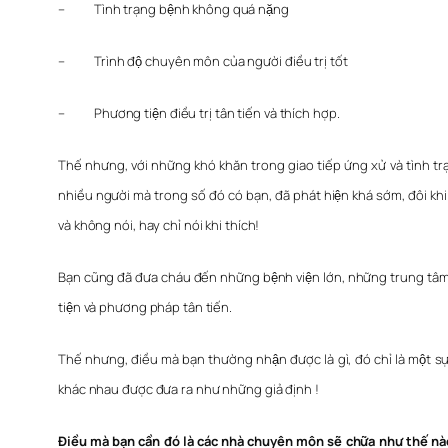
– Tình trạng bệnh không quá nặng
– Trình độ chuyên môn của người điều trị tốt
– Phương tiện điều trị tân tiến và thích hợp.
Thế nhưng, với những khó khăn trong giao tiếp ứng xử và tình tra
nhiều người mà trong số đó có bạn, đã phát hiện khá sớm, đôi khi 
và không nói, hay chỉ nói khi thích!
Bạn cũng đã đưa cháu đến những bệnh viện lớn, những trung tâm 
tiện và phương pháp tân tiến.
Thế nhưng, điều mà bạn thường nhận được là gì, đó chỉ là một sư
khác nhau được đưa ra như những giả định !
Điều mà bạn cần đó là các nhà chuyên môn sẽ chữa như thế nào ch