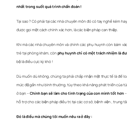
nhất trong suốt quá trình chẩn đoán !
Tại sao ? Có phải tại các nhà chuyên môn đó có tay nghề kém hay t
được gọi một cách chính xác hơn, là các biện pháp can thiệp.
Khi mà các nhà chuyên môn và chính các phụ huynh còn bám và
trẻ tại phòng khám, còn
phụ huynh chỉ có một trách nhiệm là đư
bộ là điều cực kỳ khó !
Dù muốn dù không, chúng ta phải chấp nhận một thực tế là để lo
mức độ gần như bình thường, tùy theo khả năng phát triển của từn
ở bạn –
Chính bạn sẽ làm cho tình trạng của con mình tốt hơn
– 
hỗ trợ cho các biện pháp điều trị tại các cơ sở, bệnh viện , trun
Đó là điều mà chúng tôi muốn nêu ra ở đây :