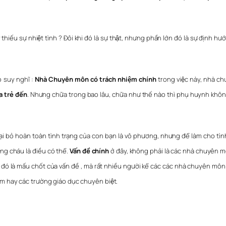
hiếu sự nhiệt tình ? Đôi khi đó là sự thật, nhưng phần lớn đó là sự định h
o suy nghĩ :
Nhà Chuyên môn có trách nhiệm chính
trong việc này, nhà ch
a trẻ đến
. Nhưng chữa trong bao lâu, chữa như thế nào thì phụ huynh không hề
ại bỏ hoàn toàn tình trạng của con bạn là vô phương, nhưng để làm cho tình
g cháu là điều có thể.
Vấn đề chính
ở đây, không phải là các nhà chuyên môn
đó là mấu chốt của vấn đề , mà rất nhiều người kể các các nhà chuyên m
g tâm hay các trường giáo dục chuyên biệt.