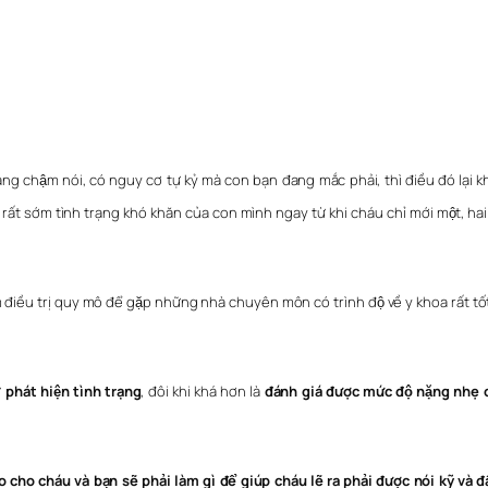
̣ng chậm nói, có nguy cơ tự kỷ mà con bạn đang mắc phải, thì điều đó lại kh
rất sớm tình trạng khó khăn của con mình ngay từ khi cháu chỉ mới một, hai tu
điều trị quy mô để gặp những nhà chuyên môn có trình độ về y khoa rất t
̣
phát hiện tình trạng
, đôi khi khá hơn là
đánh giá được mức độ nặng nhẹ c
o cháu và bạn sẽ phải làm gì để giúp cháu lẽ ra phải được nói kỹ và đâ