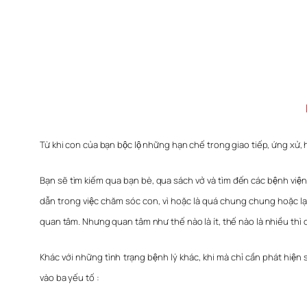
Từ khi con của bạn bộc lộ những hạn chế trong giao tiếp, ứng xử, h
Bạn sẽ tìm kiếm qua bạn bè, qua sách vở và tìm đến các bệnh vi
dẫn trong việc chăm sóc con, vì hoặc là quá chung chung hoặc lại
quan tâm
. Nhưng quan tâm như thế nào là ít, thế nào là nhiều thì c
Khác với những tình trạng bệnh lý khác, khi mà chỉ cần phát hiện 
vào ba yếu tố :