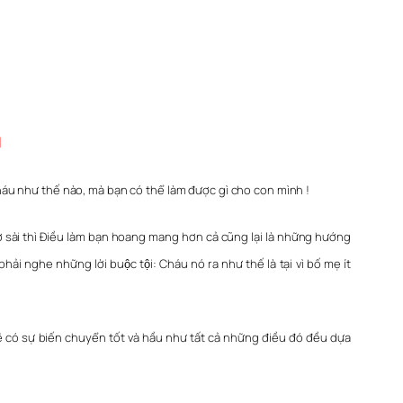
H
cháu như thế nào, mà bạn có thể làm được gì cho con mình !
sơ sài thì Điều làm bạn hoang mang hơn cả cũng lại là những hướng
̉i nghe những lời buộc tội:
Cháu nó ra như thế là tại vì bố mẹ ít
sẽ có sự biến chuyển tốt và hầu như tất cả những điều đó đều dựa