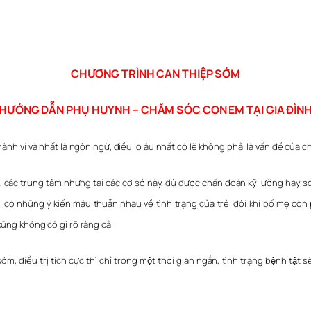
CHƯƠNG TRÌNH CAN THIỆP SỚM
HƯỚNG DẪN PHỤ HUYNH – CHĂM SÓC CON EM TẠI GIA ĐÌN
ành vi và nhất là ngôn ngữ, điều lo âu nhất có lẽ không phải là vấn đề của 
ện, các trung tâm nhưng tại các cơ sở này, dù được chẩn đoán kỹ lưỡng hay 
 có những ý kiến mâu thuẫn nhau về tình trạng của trẻ. đôi khi bố mẹ còn pha
ũng không có gì rõ ràng cả.
sớm, điều trị tích cực thì chỉ trong một thời gian ngắn, tình trạng bệnh tật 