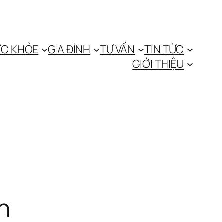
C KHỎE
GIA ĐÌNH
TƯ VẤN
TIN TỨC
GIỚI THIỆU
nh