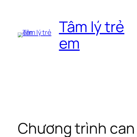
Chuyển
đến
Tâm lý trẻ
phần
nội
em
dung
Chương trình can 