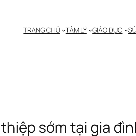
TRANG CHỦ
TÂM LÝ
GIÁO DỤC
SỨ
thiệp sớm tại gia đì