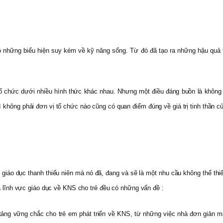
có những biểu hiện suy kém về kỹ năng sống. Từ đó đã tạo ra những hậu quả t
tổ chức dưới nhiều hình thức khác nhau. Nhưng một điều đáng buồn là khôn
 vì không phải đơn vị tổ chức nào cũng có quan điểm đúng về giá trị tinh thầ
iáo dục thanh thiếu niên mà nó đã, đang và sẽ là một nhu cầu không thể thiế
ba lĩnh vực giáo dục về KNS cho trẻ đều có những vấn đề :
tảng vững chắc cho trẻ em phát triển về KNS, từ những việc nhà đơn giản mà