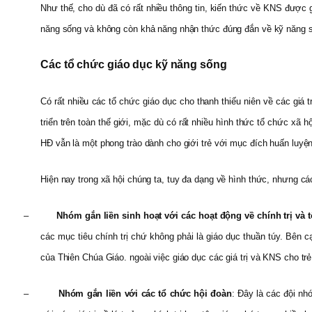
Như thế, cho dù đã có rất nhiều thông tin, kiến thức về KNS được 
năng sống và không còn khả năng nhận thức đúng đắn về kỹ năng 
Các tổ chức giáo dục kỹ năng sống
Có rất nhiều các tổ chức giáo dục cho thanh thiếu niên về các giá 
triển trên toàn thế giới, mặc dù có rất nhiều hình thức tổ chức x
HĐ vẫn là một phong trào dành cho giới trẻ với mục đích huấn luyện 
Hiện nay trong xã hội chúng ta, tuy đa dạng về hình thức, nhưng c
–
Nhóm gắn liền sinh hoạt với các hoạt động về chính trị và 
các mục tiêu chính trị chứ không phải là giáo dục thuần túy. Bên c
của Thiên Chúa Giáo. ngoài việc giáo dục các giá trị và KNS cho trẻ,
–
Nhóm gắn liền với các tổ chức hội đoàn
: Đây là các đội nh