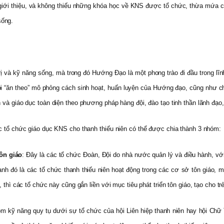
giới thiệu, và không thiếu những khóa học về KNS được tổ chức, thừa mứa cá
sống.
trị và kỹ năng sống, mà trong đó Hướng Đạo là một phong trào đi đầu trong l
ã hội “ăn theo” mô phỏng cách sinh hoạt, huấn luyện của Hướng đạo, cũng như 
và giáo dục toàn diện theo phương pháp hàng đội, đào tạo tinh thần lãnh đạo, 
ác tổ chức giáo dục KNS cho thanh thiếu niên có thể được chia thành 3 nhóm:
tôn giáo
: Đây là các tổ chức Đoàn, Đội do nhà nước quản lý và điều hành, vớ
ạnh đó là các tổ chức thanh thiếu niên hoạt động trong các cơ sở tôn giáo, mà
 thì các tổ chức này cũng gắn liền với mục tiêu phát triển tôn giáo, tạo cho tr
óm kỹ năng quy tụ dưới sự tổ chức của hội Liên hiệp thanh niên hay hội Chữ