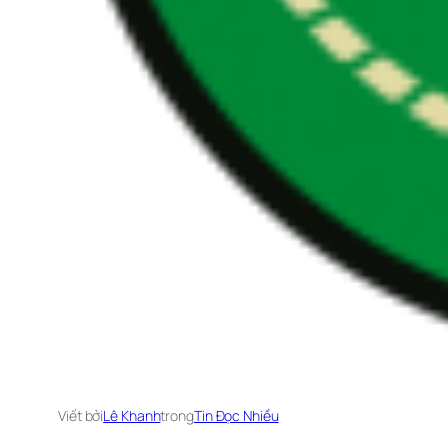
Viết bởi
Lê Khanh
trong
Tin Đọc Nhiều