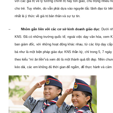
với các giá trị về lý tưởng chính trị hay tôn giáo, chú trọng nhi
cho trẻ. Tuy nhiên, do vẫn phải dựa vào nguyên tắc lãnh đạo từ t
nhất là ý thức về giá trị bản thân và sự tự tin.
–
Nhóm gắn liền với các cơ sở kinh doanh giáo dục
: Dưới n
KNS. Đã có những trường quốc tế, ngoài việc dạy văn hóa, xem KN
ban giám đốc, với những hoạt động khác nhau, từ các lớp dạy cấp 
bá như là một biện pháp giáo dục KNS thần kỳ, chỉ trong 5, 7 ngày 
theo kiểu “mì ăn liền”và xem đó là một thành quả tốt đẹp. Nhìn chu
kéo dài, các em không đủ thời gian để ngấm, để thực hành và cảm nhậ