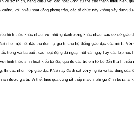
ều hơn về sở thích, năng khiếu với các hoạt động cụ thể cho thanh thiếu niên
rên xuống, với nhiều hoạt động phong trào, các tổ chức này không xây dựng đ
hiều hình thức khác nhau, với những danh xưng khác nhau, các cơ sở giáo d
S như một nét đặc thù đem lại giá trị cho hệ thống giáo dục của mình. Với
tốc trong vài ba buổi, các hoạt động dã ngoại một vài ngày hay các lớp học 
với hình thức sinh hoạt kiểu bộ đội, qua đó các trẻ em từ bé đến thanh thiếu 
ng, thì các nhóm lớp giáo dục KNS này đã đi sát với ý nghĩa và tác dụng của
n được giá trị. Vì thế, hiệu quả cũng rất thấp mà chi phí gia đình bỏ ra lại k