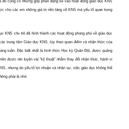
, qua đó cũng có những góp phần đáng kể vào hoạt động giáo dục KNS
ược cho các em những giá trị nền tảng về KNS mà yếu tố quan trọng
ục KNS cho trẻ đã hình thành các hoạt động phong phú về giáo dục
 các trung tâm Giáo dục KNS, tùy theo quan điểm và nhận thức của
hàng tuần. Đặc biệt nhất là hình thức Học kỳ Quân Đội, được quảng
niên được rèn luyện vài “kỹ thuật” nhằm thay đổi nhận thức, hành vi
 KNS, nhưng do yếu tố lợi nhuận và nhân sự, việc giáo dục không thể
hông phải là nhỏ.