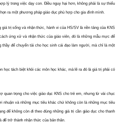
ợp lý trong việc dạy con. Điều nguy hại hơn, không phải là sự thiếu
ể chọn ra một phương pháp giáo dục phù hợp cho gia đình mình.
 giá trị sống và nhận thức, hành vi của HS/SV là nền tảng của KNS
 cách ứng xử và nhận thức của giáo viên, đó là những mẫu mực để
 thầy để chuyển tải cho học sinh cái đạo làm người, mà chỉ là một
c tách biệt khỏi các môn học khác, mà lẽ ra đó là giá trị phải có
trợ quan trọng cho việc giáo dục KNS cho trẻ em, nhưng từ vài chục
 lợi nhuận và những mục tiêu khác chứ không còn là những mục tiêu
ạng để không còn đi theo đúng những giá trị cần giáo dục cho thanh
à để trở thành nhận thức của bản thân.