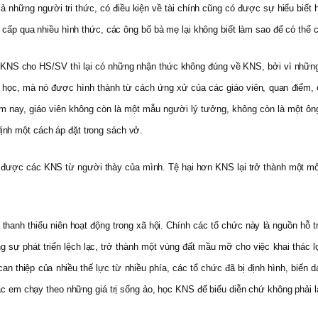
những người tri thức, có điều kiện về tài chính cũng có được sự hiểu biết h
ng cấp qua nhiều hình thức, các ông bố bà mẹ lại không biết làm sao để có th
ục KNS cho HS/SV thì lại có những nhận thức không đúng về KNS, bởi vì những
 học, mà nó được hình thành từ cách ứng xử của các giáo viên, quan điểm,
 nay, giáo viên không còn là một mẫu người lý tưởng, không còn là một ông
ịnh một cách áp đặt trong sách vở.
ược các KNS từ người thày của mình. Tệ hại hơn KNS lại trở thành một môn họ
thanh thiếu niên hoạt động trong xã hội. Chính các tổ chức này là nguồn hỗ 
g sự phát triển lệch lạc, trở thành một vùng đất mầu mỡ cho việc khai thác
n thiệp của nhiều thế lực từ nhiều phía, các tổ chức đã bị định hình, biến d
các em chạy theo những giá trị sống ảo, học KNS để biểu diễn chứ không phải l