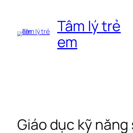
Chuyển
đến
Tâm lý trẻ
phần
nội
em
dung
Giáo dục kỹ năng