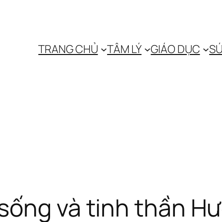
TRANG CHỦ
TÂM LÝ
GIÁO DỤC
SỨ
 sống và tinh thần H