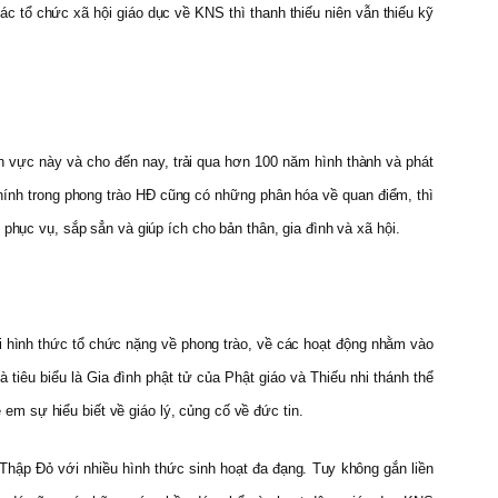
c tổ chức xã hội giáo dục về KNS thì thanh thiếu niên vẫn thiếu kỹ
ĩnh vực này và cho đến nay, trải qua hơn 100 năm hình thành và phát
chính trong phong trào HĐ cũng có những phân hóa về quan điểm, thì
phục vụ, sắp sẳn và giúp ích cho bản thân, gia đình và xã hội.
i hình thức tổ chức nặng về phong trào, về các hoạt động nhằm vào
 tiêu biểu là Gia đình phật tử của Phật giáo và Thiếu nhi thánh thể
ẻ em sự hiểu biết về giáo lý, củng cố về đức tin.
 Thập Đỏ với nhiều hình thức sinh hoạt đa đạng. Tuy không gắn liền