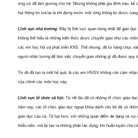
ứng xử để làm gương cho trẻ. Nhưng không phải gia đình nào, kể cả 
hụt thông tin mà lại là khi đứng trước một rừng thông tin được cu
Lĩnh vực nhà trường
: Đây là lĩnh vực quan trong nhất để giáo d
không thể hiểu là những kiến thức được chuyển giao như các môn
các em học hỏi và phát triển KNS. Thế nhưng, đã từ hàng chục năm
người nhận lương để làm việc chuyển giao những gì đã được quy đ
Từ đó đã tạo ra một hệ quả, là các em HS/SV không còn cảm nhận đ
của chính các môn học này.
Lĩnh vực tổ chức xã hội:
Từ rất lâu đã có những tổ chức giáo dục 
năm nay, các tổ chức giáo dục ngoại khóa dành cho trẻ đã có nhữn
giáo dục cao cả. Tệ hại hơn, với những quan điểm đa dạng và sự ca
thiếu niên, mà lại tạo ra những phản tác dụng, khi huấn luyện cho 