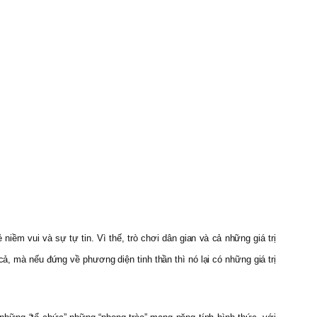
niềm vui và sự tự tin. Vì thế, trò chơi dân gian và cả những giá trị
cả, mà nếu đứng về phương diện tinh thần thì nó lại có những giá trị