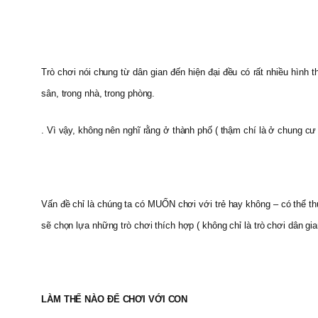
Trò chơi nói chung từ dân gian đến hiện đại đều có rất nhiều hình t
sân, trong nhà, trong phòng.
. Vì vậy, không nên nghĩ rằng ở thành phố ( thậm chí là ở chung cư
Vấn đề chỉ là chúng ta có MUỐN chơi với trẻ hay không – có thể t
sẽ chọn lựa những trò chơi thích hợp ( không chỉ là trò chơi dân gian
LÀM THẾ NÀO ĐỂ CHƠI VỚI CON