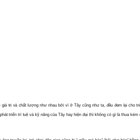
 giá trị và chất lượng như nhau bởi vì ở Tây cũng như ta, đều đem lại cho trẻ 
át triển trí tuệ và kỹ năng của Tây hay hiện đại thì không có gì là thua kém 