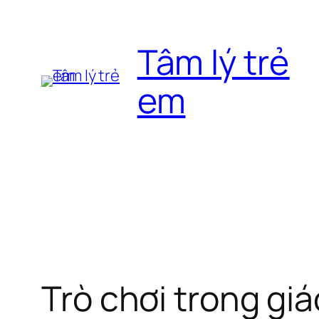
Chuyển
đến
Tâm lý trẻ
phần
nội
em
dung
Trò chơi trong giá