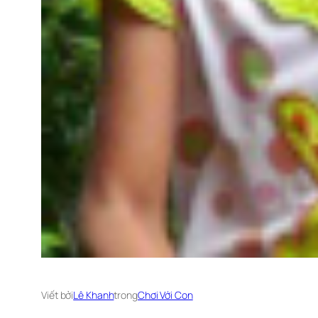
Viết bởi
Lê Khanh
trong
Chơi Với Con