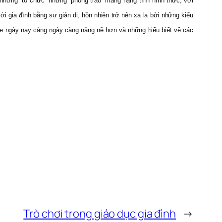
g những “tổ chức” những “phong trào” mang nặng tính hình thức, với
 với gia đình bằng sự giản dị, hồn nhiên trở nên xa lạ bởi những kiểu
ha mẹ ngày nay càng ngày càng nặng nề hơn và những hiểu biết về các
Trò chơi trong giáo dục gia đình
→