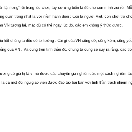
lận lưng” rồi trong lúc chơi, tùy cơ ứng biến là đủ cho con mình zui rồi. Mỗi 
ưng quan trọng nhất là với niềm hãnh diện : Con là người Việt, con chơi trò c
dân VN tương lai, mặc dù có thể ngay lúc đó, các em không ý thức được.
ầu hết chúng ta đều có tư tưởng : Cái gì của VN cũng dở, cũng kém, cũng yếu, 
 của VN . Và cũng trên tinh thần đó, chúng ta cũng sẽ suy ra rằng, các trò c
g có giá trị là vì nó được các chuyên gia nghiên cứu một cách nghiêm túc ,
là cả một đội ngũ giáo viên được đào tạo bài bản với tinh thần trách nhiệm ng