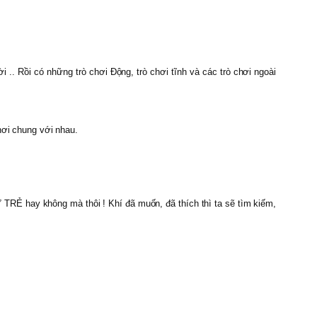
i .. Rồi có những trò chơi Động, trò chơi tĩnh và các trò chơi ngoài
hơi chung với nhau.
TRẺ hay không mà thôi ! Khí đã muốn, đã thích thì ta sẽ tìm kiếm,