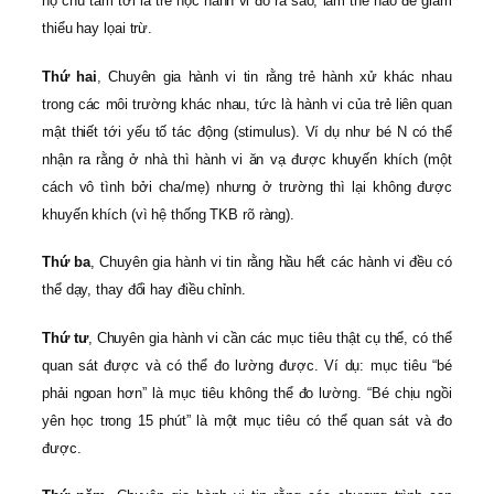
họ chú tâm tới là trẻ học hành vi đó ra sao, làm thế nào để giảm
thiểu hay lọai trừ.
Thứ hai
, Chuyên gia hành vi tin rằng trẻ hành xử khác nhau
trong các môi trường khác nhau, tức là hành vi của trẻ liên quan
mật thiết tới yếu tố tác động (stimulus). Ví dụ như bé N có thể
nhận ra rằng ở nhà thì hành vi ăn vạ được khuyến khích (một
cách vô tình bởi cha/mẹ) nhưng ở trường thì lại không được
khuyến khích (vì hệ thống TKB rõ ràng).
Thứ ba
, Chuyên gia hành vi tin rằng hầu hết các hành vi đều có
thể dạy, thay đổi hay điều chỉnh.
Thứ tư
, Chuyên gia hành vi cần các mục tiêu thật cụ thể, có thể
quan sát được và có thể đo lường được. Ví dụ: mục tiêu “bé
phải ngoan hơn” là mục tiêu không thể đo lường. “Bé chịu ngồi
yên học trong 15 phút” là một mục tiêu có thể quan sát và đo
được.