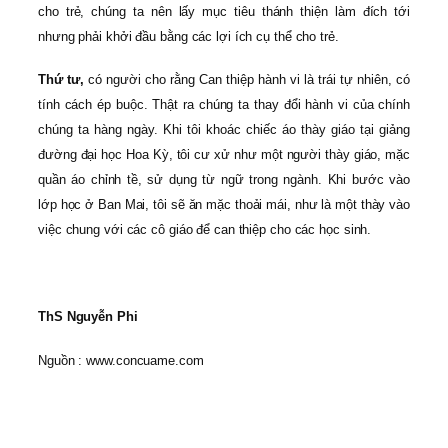
cho trẻ, chúng ta nên lấy mục tiêu thánh thiện làm đích tới
nhưng phải khởi đầu bằng các lợi ích cụ thể cho trẻ.
Thứ tư,
có người cho rằng Can thiệp hành vi là trái tự nhiên, có
tính cách ép buộc. Thật ra chúng ta thay đổi hành vi của chính
chúng ta hàng ngày. Khi tôi khoác chiếc áo thày giáo tại giảng
đường đại học Hoa Kỳ, tôi cư xử như một người thày giáo, mặc
quần áo chỉnh tề, sử dụng từ ngữ trong ngành. Khi bước vào
lớp học ở Ban Mai, tôi sẽ ăn mặc thoải mái, như là một thày vào
việc chung với các cô giáo để can thiệp cho các học sinh.
ThS Nguyễn Phi
Nguồn : www.concuame.com