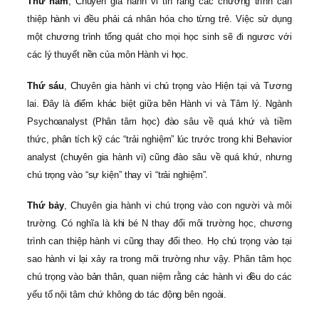
Thứ năm
, Chuyên gia hành vi tin rằng các chương trình can
thiệp hành vi đều phải cá nhân hóa cho từng trẻ. Việc sử dụng
một chương trình tổng quát cho mọi học sinh sẽ đi ngươc với
các lý thuyết nền của môn Hành vi học.
Thứ sáu
, Chuyên gia hành vi chú trọng vào Hiện tại và Tương
lai. Đây là điểm khác biệt giữa bên Hành vi và Tâm lý. Ngành
Psychoanalyst (Phân tâm học) đào sâu về quá khứ và tiềm
thức, phân tích kỹ các “trải nghiệm” lúc trước trong khi Behavior
analyst (chuyên gia hành vi) cũng đào sâu về quá khứ, nhưng
chú trọng vào “sự kiện” thay vì “trải nghiệm”.
Thứ bảy
, Chuyên gia hành vi chú trọng vào con người và môi
trường. Có nghĩa là khi bé N thay đổi môi trường học, chương
trình can thiệp hành vi cũng thay đổi theo. Họ chú trọng vào tại
sao hành vi lại xảy ra trong môi trường như vậy. Phân tâm học
chú trọng vào bản thân, quan niệm rằng các hành vi đều do các
yếu tố nội tâm chứ không do tác động bên ngoài.