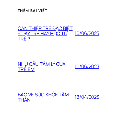
THÊM BÀI VIẾT
CAN THIỆP TRẺ ĐẶC BIỆT
10/06/2023
– DẠY TRẺ HAY HỌC TỪ
TRẺ ?
NHU CẦU TÂM LÝ CỦA
10/06/2023
TRẺ EM
BẢO VỆ SỨC KHỎE TÂM
18/04/2023
THÂN