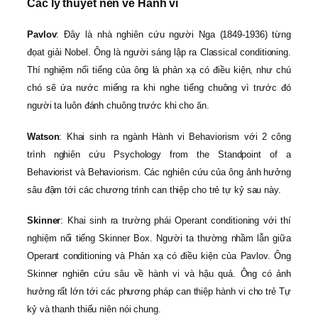
Các lý thuyết nền về Hành vi
Pavlov
: Đây là nhà nghiên cứu người Nga (1849-1936) từng
đọat giải Nobel. Ông là người sáng lập ra Classical conditioning.
Thí nghiệm nổi tiếng của ông là phản xạ có điều kiện, như chú
chó sẽ ứa nước miếng ra khi nghe tiếng chuông vì trước đó
người ta luôn đánh chuông trước khi cho ăn.
Watson
: Khai sinh ra ngành Hành vi Behaviorism với 2 công
trình nghiên cứu Psychology from the Standpoint of a
Behaviorist và Behaviorism. Các nghiên cứu của ông ảnh hưởng
sâu đậm tới các chương trình can thiệp cho trẻ tự kỷ sau này.
Skinner
: Khai sinh ra trường phái Operant conditioning với thí
nghiệm nổi tiếng Skinner Box. Người ta thường nhầm lẫn giữa
Operant conditioning và Phản xạ có điều kiện của Pavlov. Ông
Skinner nghiên cứu sâu về hành vi và hậu quả. Ông có ảnh
hưởng rất lớn tới các phương pháp can thiệp hành vi cho trẻ Tự
kỷ và thanh thiếu niên nói chung.