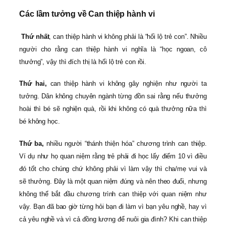
Các lầm tưởng về Can thiệp hành vi
Thứ nhất
, can thiệp hành vi không phải là “hối lộ trẻ con”. Nhiều
người cho rằng can thiệp hành vi nghĩa là “học ngoan, cô
thưởng”, vậy thì đích thị là hối lộ trẻ con rồi.
Thứ hai,
can thiệp hành vi không gây nghiện như người ta
tưởng. Dân không chuyên ngành từng đồn sai rằng nếu thưởng
hoài thì bé sẽ nghiện quà, rồi khi không có quà thưởng nữa thì
bé không học.
Thứ ba,
nhiều người “thánh thiện hóa” chương trình can thiệp.
Ví dụ như họ quan niệm rằng trẻ phải đi học lấy điểm 10 vì điều
đó tốt cho chúng chứ không phải vì làm vậy thì cha/mẹ vui và
sẽ thưởng. Đây là một quan niệm đúng và nên theo đuổi, nhưng
không thể bắt đầu chương trình can thiệp với quan niệm như
vậy. Bạn đã bao giờ từng hỏi bạn đi làm vì bạn yêu nghề, hay vì
cả yêu nghề và vì cả đồng lương để nuôi gia đình? Khi can thiệp