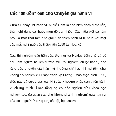
Các “tin đồn” oan cho Chuyên gia hành vi
Cụm từ “thay đổi hành vi” bị hiểu lầm là các biện pháp cứng rắn,
thậm chí dùng cả thuốc men để can thiệp. Các hiểu biết sai lầm
này đã một thời làm cho giới Can thiệp hành vi bị nhìn với một
cặp mắt nghi ngờ vào thập niên 1980 tại Hoa Kỳ.
Các thí nghiệm đầu tiên của Skinner và Pavlov trên chó và bồ
câu làm người ta liên tưởng tới “thí nghiệm chuột bạch”, cho
rằng các chuyên gia hành vi thường chỉ hay thí nghiệm chứ
không có nghiên cứu một cách kỹ lưỡng . Vào thập niên 1990,
điều này đã được giải oan khi các Phương pháp can thiệp hành
vi chứng minh được rằng họ có các nghiên cứu khoa học
nghiêm túc, đã quan sát (chứ không phải thí nghiệm) qua hành vi
của con người ở cơ quan, xã hội, học đường.