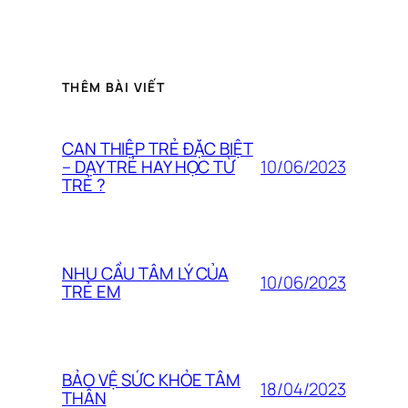
THÊM BÀI VIẾT
CAN THIỆP TRẺ ĐẶC BIỆT
10/06/2023
– DẠY TRẺ HAY HỌC TỪ
TRẺ ?
NHU CẦU TÂM LÝ CỦA
10/06/2023
TRẺ EM
BẢO VỆ SỨC KHỎE TÂM
18/04/2023
THÂN