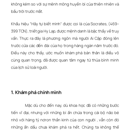
không kém so với sự mênh mông huyền bí của thiên nhiên và
bầu trời trước mắt.
Khẩu hiệu “Hãy tự biết mình” được coi là của Socrates, (469–
399 TCN), triết gia Hy Lạp, được mệnh danh là bậc thầy về truy
vấn. Thực ra đây là phương ngôn mà người Ai Cập đóng lên
trước cửa các đền đài của họ trong hàng ngàn năm trước đó.
Điều này cho thấy, ước muốn khám phá bản thân là điều vô
cùng quan trọng, đã được quan tâm ngay từ thủa bình minh
cùa lịch sử loài người.
1. Khám phá chính mình
Mặc dù cho đến nay, dù khoa học đã có những bước
tiến vĩ đại, nhưng với những bí ẩn chứa trong cái bộ não bé
nhỏ với hàng tỷ nơron thần kinh của con người , vẫn còn đó
những ẩn dấu chưa khám phá ra hết. Chúng ta không thể