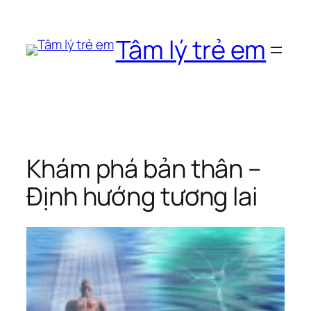
Chuyển
đến
Tâm lý trẻ em
phần
nội
dung
Khám phá bản thân –
Định hướng tương lai