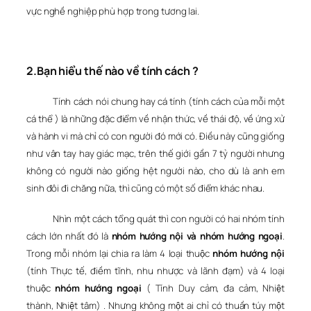
vực nghề nghiệp phù hợp trong tương lai.
2.Bạn hiểu thế nào về tính cách ?
Tính cách nói chung hay cá tính (tính cách của mỗi một
cá thể ) là những đặc điểm về nhận thức, về thái độ, về ứng xử
và hành vi mà chỉ có con người đó mới có. Điều này cũng giống
như vân tay hay giác mạc, trên thế giới gần 7 tỷ người nhưng
không có người nào giống hệt người nào, cho dù là anh em
sinh đôi đi chăng nữa, thì cũng có một số điểm khác nhau.
Nhìn một cách tổng quát thì con người có hai nhóm tính
cách lớn nhất đó là
nhóm hướng nội và nhóm hướng ngoại
.
Trong mỗi nhóm lại chia ra làm 4 loại thuộc
nhóm hướng nội
(tính Thực tế, điềm tĩnh, nhu nhược và lãnh đạm) và 4 loại
thuộc
nhóm hướng ngoại
( Tính Duy cảm, đa cảm, Nhiệt
thành, Nhiệt tâm) . Nhưng không một ai chỉ có thuần túy một