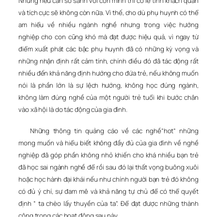
Nhưng nếu cần so sánh với con mình thì có lẽ tính khách quan
và tích cực sẽ không còn nữa. Vì thế, cho dù phụ huynh có thể
am hiểu về nhiều ngành nghề nhưng trong việc hướng
nghiệp cho con cũng khó mà đạt được hiệu quả, vì ngay từ
điểm xuất phát các bậc phụ huynh đã có những kỳ vọng và
những nhận định rất cảm tính, chính điều đó đã tác động rất
nhiều đến khả năng định hướng cho đứa trẻ, nếu không muốn
nói là phần lớn là sự lệch hướng, không học đúng ngành,
không làm đúng nghề của một người trẻ tuổi khi bước chân
vào xã hội là do tác động của gia đình.
Những thông tin quảng cáo về các nghề”hot” những
mong muốn và hiểu biết không đầy đủ của gia đình về nghề
nghiệp đã góp phần không nhỏ khiến cho khá nhiều bạn trẻ
đã học sai ngành nghề để rồi sau đó lại thất vọng buông xuôi
hoặc học hành đại khái nếu như chính người bạn trẻ đó không
có đủ ý chí, sự đam mê và khả năng tự chủ để có thể quyết
định “ ta chèo lấy thuyền của ta”. Để đạt được những thành
công trong các hoạt động sau này.