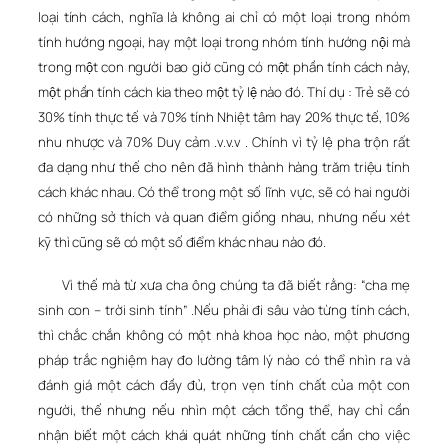
loại tính cách, nghĩa là không ai chỉ có một loại trong nhóm
tính hướng ngoại, hay một loại trong nhóm tính hướng nội mà
trong một con người bao giờ cũng có một phần tính cách này,
một phần tính cách kia theo một tỷ lệ nào đó. Thí dụ : Trẻ sẽ có
30% tính thực tế và 70% tính Nhiệt tâm hay 20% thực tế, 10%
nhu nhược và 70% Duy cảm .v.v.v . Chính vì tỷ lệ pha trộn rất
đa dạng như thế cho nên đã hình thành hàng trăm triệu tính
cách khác nhau. Có thể trong một số lĩnh vực, sẽ có hai người
có những sở thích và quan điểm giống nhau, nhưng nếu xét
kỹ thì cũng sẽ có một số điểm khác nhau nào đó.
Vì thế mà từ xưa cha ông chúng ta đã biết rằng: “cha mẹ
sinh con – trời sinh tính” .Nếu phải đi sâu vào từng tính cách,
thì chắc chắn không có một nhà khoa học nào, một phương
pháp trắc nghiệm hay đo lường tâm lý nào có thể nhìn ra và
đánh giá một cách đầy đủ, trọn vẹn tính chất của một con
người, thế nhưng nếu nhìn một cách tổng thể, hay chỉ cần
nhận biết một cách khái quát những tính chất cần cho việc