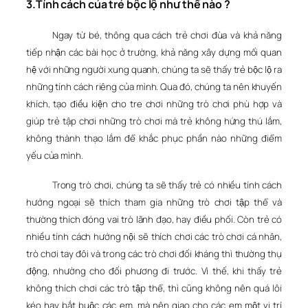
3.Tính cách của trẻ bộc lộ như thế nào ?
Ngay từ bé, thông qua cách trẻ chơi đùa và khả năng
tiếp nhận các bài học ở trường, khả năng xây dựng mối quan
hệ với những người xung quanh, chúng ta sẽ thấy trẻ bộc lộ ra
những tính cách riêng của mình. Qua đó, chúng ta nên khuyến
khích, tạo điều kiện cho tre chơi những trò chơi phù hợp và
giúp trẻ tập chơi những trò chơi mà trẻ không hứng thú lắm,
không thành thạo lắm để khắc phục phần nào những điểm
yếu của mình.
Trong trò chơi, chúng ta sẽ thấy trẻ có nhiều tính cách
hướng ngoại sẽ thích tham gia những trò chơi tập thể và
thường thích đóng vai trò lãnh đạo, hay điều phối. Còn trẻ có
nhiều tính cách hướng nội sẽ thích chơi các trò chơi cá nhân,
trò chơi tay đôi và trong các trò chơi đối kháng thì thường thụ
động, nhường cho đối phương đi trước. Vì thế, khi thấy trẻ
không thích chơi các trò tập thể, thì cũng không nên quá lôi
kéo hay bắt buộc các em, mà nên giao cho các em một vị trí