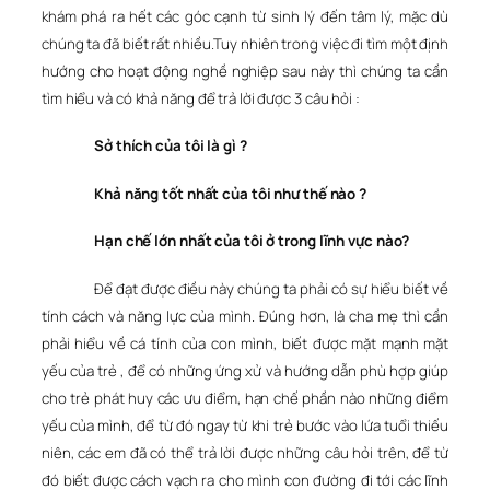
khám phá ra hết các góc cạnh từ sinh lý đến tâm lý, mặc dù
chúng ta đã biết rất nhiều.Tuy nhiên trong việc đi tìm một định
hướng cho hoạt động nghề nghiệp sau này thì chúng ta cần
tìm hiểu và có khả năng để trả lời được 3 câu hỏi :
Sở thích của tôi là gì ?
Khả năng tốt nhất của tôi như thế nào ?
Hạn chế lớn nhất của tôi ở trong lĩnh vực nào?
Để đạt được điều này chúng ta phải có sự hiểu biết về
tính cách và năng lực của mình. Đúng hơn, là cha mẹ thì cần
phải hiểu về cá tính của con mình, biết được mặt mạnh mặt
yếu của trẻ , để có những ứng xử và hướng dẫn phù hợp giúp
cho trẻ phát huy các ưu điểm, hạn chế phần nào những điểm
yếu của mình, để từ đó ngay từ khi trẻ bước vào lứa tuổi thiếu
niên, các em đã có thể trả lời được những câu hỏi trên, để từ
đó biết được cách vạch ra cho mình con đường đi tới các lĩnh