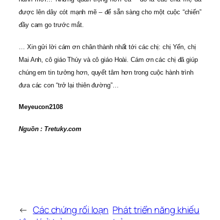
được lên dây cót mạnh mẽ – để sẵn sàng cho một cuộc “chiến”
đầy cam go trước mắt.
… Xin gửi lời cám ơn chân thành nhất tới các chị: chị Yến, chị
Mai Anh, cô giáo Thúy và cô giáo Hoài. Cám ơn các chị đã giúp
chúng em tin tưởng hơn, quyết tâm hơn trong cuộc hành trình
đưa các con “trở lại thiên đường”…
Meyeucon2108
Nguồn : Tretuky.com
←
Các chứng rối loạn
Phát triển năng khiếu