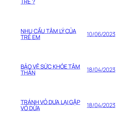
TRẺ ?
NHU CẦU TÂM LÝ CỦA
10/06/2023
TRẺ EM
BẢO VỆ SỨC KHỎE TÂM
18/04/2023
THÂN
TRÁNH VỎ DƯA LẠI GẶP
18/04/2023
VỎ DỪA