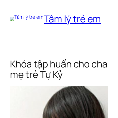
Chuyển
đến
Tâm lý trẻ em
phần
nội
dung
Khóa tập huấn cho cha
mẹ trẻ Tự Kỷ