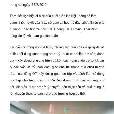
trong hai ngày 4-5/8/2012.
Thời tiết đặc biệt oi bức của cuối tuần Hà Nội không hề làm
giảm nhiệt huyết của “các cô giáo và học trò đặc biệt”. Nhiều phụ
huynh từ các tỉnh xa như: Hải Phòng, Hải Dương, Thái Bình..
cũng lặn lội về tham gia tập huấn.
Chỉ diễn ra trong vòng 4 buổi, nhưng tập huấn đã cố gắng đi hết
nhiều nội dung quan trọng như: kỹ thuật can thiệp cơ bản, đánh
giá – xây dựng chương trình và kế hoạch can thiệp trẻ tự kỷ, xử
lý các vấn đề rối loạn cảm giác của trẻ thông qua chơi tương
tác, hoạt động OT, xây dựng góc học tập và cách làm đồ dùng
học tập cho trẻ… Các chủ đề đều được trình bày rõ ràng, chi
tiết, dễ hiểu, đi từ cơ sở lý thuyết, đến thực tiễn và cuối cùng là
lời khuyên thực tế dành cho các trường hợp cụ thể.