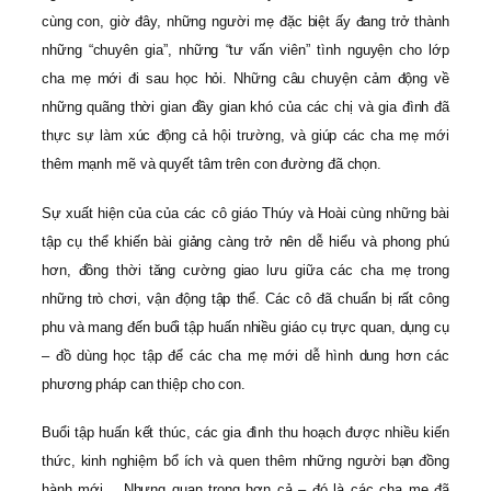
cùng con, giờ đây, những người mẹ đặc biệt ấy đang trở thành
những “chuyên gia”, những “tư vấn viên” tình nguyện cho lớp
cha mẹ mới đi sau học hỏi. Những câu chuyện cảm động về
những quãng thời gian đầy gian khó của các chị và gia đình đã
thực sự làm xúc động cả hội trường, và giúp các cha mẹ mới
thêm mạnh mẽ và quyết tâm trên con đường đã chọn.
Sự xuất hiện của của các cô giáo Thúy và Hoài cùng những bài
tập cụ thể khiến bài giảng càng trở nên dễ hiểu và phong phú
hơn, đồng thời tăng cường giao lưu giữa các cha mẹ trong
những trò chơi, vận động tập thể. Các cô đã chuẩn bị rất công
phu và mang đến buổi tập huấn nhiều giáo cụ trực quan, dụng cụ
– đồ dùng học tập để các cha mẹ mới dễ hình dung hơn các
phương pháp can thiệp cho con.
Buổi tập huấn kết thúc, các gia đình thu hoạch được nhiều kiến
thức, kinh nghiệm bổ ích và quen thêm những người bạn đồng
hành mới… Nhưng quan trọng hơn cả – đó là các cha mẹ đã