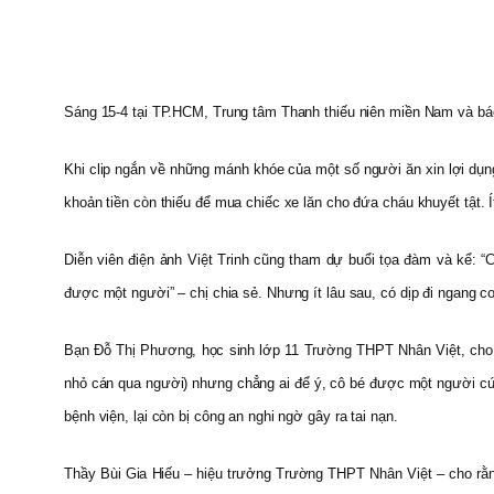
Sáng 15-4 tại TP.HCM, Trung tâm Thanh thiếu niên miền Nam và b
Khi clip ngắn về những mánh khóe của một số người ăn xin lợi dụng
khoản tiền còn thiếu để mua chiếc xe lăn cho đứa cháu khuyết tật. 
Diễn viên điện ảnh Việt Trinh cũng tham dự buổi tọa đàm và kể: “C
được một người” – chị chia sẻ. Nhưng ít lâu sau, có dịp đi ngang c
Bạn Đỗ Thị Phương, học sinh lớp 11 Trường THPT Nhân Việt, cho r
nhỏ cán qua người) nhưng chẳng ai để ý, cô bé được một người cứu
bệnh viện, lại còn bị công an nghi ngờ gây ra tai nạn.
Thầy Bùi Gia Hiếu – hiệu trưởng Trường THPT Nhân Việt – cho rằng