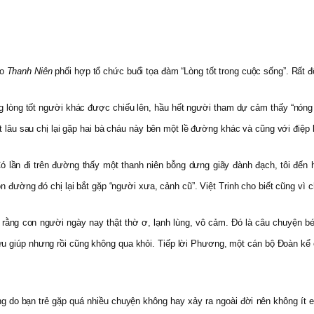
áo
Thanh Niên
phối hợp tổ chức buổi tọa đàm “Lòng tốt trong cuộc sống”. Rất 
 lòng tốt người khác được chiếu lên, hầu hết người tham dự cảm thấy “nóng ra
Ít lâu sau chị lại gặp hai bà cháu này bên một lề đường khác và cũng với điệ
ó lần đi trên đường thấy một thanh niên bỗng dưng giãy đành đạch, tôi đến hỏ
on đường đó chị lại bắt gặp “người xưa, cảnh cũ”. Việt Trinh cho biết cũng v
ằng con người ngày nay thật thờ ơ, lạnh lùng, vô cảm. Đó là câu chuyện bé 
 giúp nhưng rồi cũng không qua khỏi. Tiếp lời Phương, một cán bộ Đoàn kể c
 do bạn trẻ gặp quá nhiều chuyện không hay xảy ra ngoài đời nên không ít 