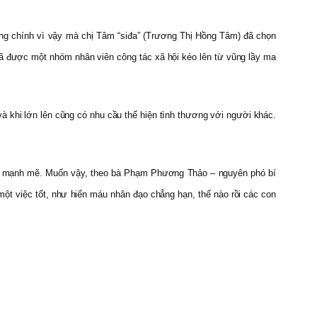
 Cũng chính vì vậy mà chị Tâm “siđa” (Trương Thị Hồng Tâm) đã chọn
ã được một nhóm nhân viên công tác xã hội kéo lên từ vũng lầy ma
à khi lớn lên cũng có nhu cầu thể hiện tình thương với người khác.
 và mạnh mẽ. Muốn vậy, theo bà Phạm Phương Thảo – nguyên phó bí
t việc tốt, như hiến máu nhân đạo chẳng hạn, thế nào rồi các con