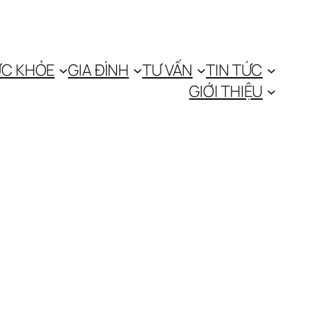
C KHỎE
GIA ĐÌNH
TƯ VẤN
TIN TỨC
GIỚI THIỆU