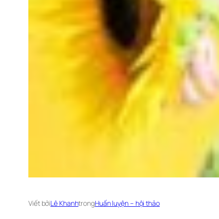
Viết bởi
Lê Khanh
trong
Huấn luyện – hội thảo