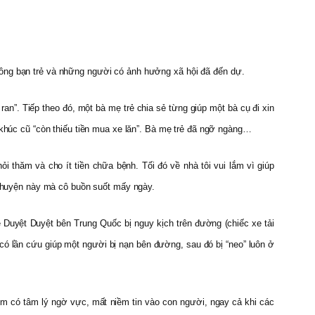
đông bạn trẻ và những người có ảnh hưởng xã hội đã đến dự.
n”. Tiếp theo đó, một bà mẹ trẻ chia sẻ từng giúp một bà cụ đi xin
p khúc cũ “còn thiếu tiền mua xe lăn”. Bà mẹ trẻ đã ngỡ ngàng…
i thăm và cho ít tiền chữa bệnh. Tối đó về nhà tôi vui lắm vì giúp
ì chuyện này mà cô buồn suốt mấy ngày.
Duyệt Duyệt bên Trung Quốc bị nguy kịch trên đường (chiếc xe tải
ó lần cứu giúp một người bị nạn bên đường, sau đó bị “neo” luôn ở
em có tâm lý ngờ vực, mất niềm tin vào con người, ngay cả khi các