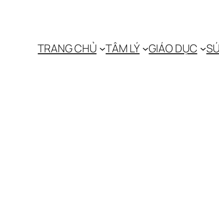
TRANG CHỦ
TÂM LÝ
GIÁO DỤC
SỨ