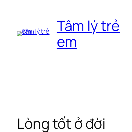
Chuyển
đến
Tâm lý trẻ
phần
nội
em
dung
Lòng tốt ở đời