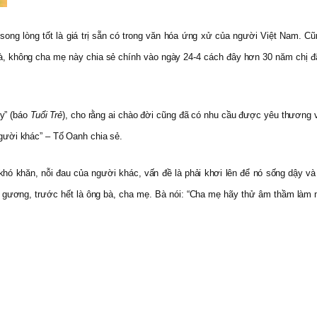
g song lòng tốt là giá trị sẵn có trong văn hóa ứng xử của người Việt Nam.
hà, không cha mẹ này chia sẻ chính vào ngày 24-4 cách đây hơn 30 năm chị đ
y” (báo
Tuổi Trẻ
), cho rằng ai chào đời cũng đã có nhu cầu được yêu thương v
 người khác” – Tố Oanh chia sẻ.
khó khăn, nỗi đau của người khác, vấn đề là phải khơi lên để nó sống dậy
ương, trước hết là ông bà, cha mẹ. Bà nói: “Cha mẹ hãy thử âm thầm làm mộ