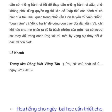
dần có những hành vi tốt để thay dần những hành vi xấu, chứ
không phải dùng quyền người lớn để “dập tắt” các hành vi cá
biệt của trẻ. Điều quan trọng nhất vẫn luôn là yếu tố “kiên nhẫn”,
“quan tâm” và “đồng hành” để cùng con thay đổi dần dần. Và, chỉ
khi nào cha mẹ nhận ra đó là trách nhiệm của mình và có được
sự thay đổi trong cách ứng xử thì mới hy vọng sự thay đổi ở
các trẻ “cá biệt”.
Lê Khanh
Trung tâm Rồng Việt Vũng Tàu
( Phụ nữ chủ nhật số 9 –
ngày 22/3/2015)
←
Hoa hồng cho ngày
bài học cần thiết cho