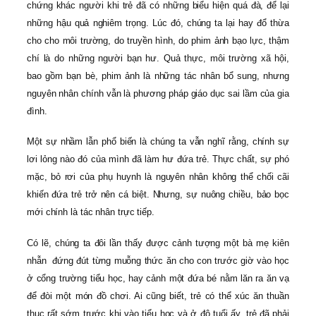
chứng khác người khi trẻ đã có những biểu hiện quá đà, để lại
những hậu quả nghiêm trọng. Lúc đó, chúng ta lại hay đổ thừa
cho cho môi trường, do truyền hình, do phim ảnh bạo lực, thậm
chí là do những người bạn hư. Quả thực, môi trường xã hội,
bao gồm bạn bè, phim ảnh là những tác nhân bổ sung, nhưng
nguyên nhân chính vẫn là phương pháp giáo dục sai lầm của gia
đình.
Một sự nhầm lẫn phổ biến là chúng ta vẫn nghĩ rằng, chính sự
lơi lỏng nào đó của mình đã làm hư đứa trẻ. Thực chất, sự phó
mặc, bỏ rơi của phụ huynh là nguyên nhân không thể chối cãi
khiến đứa trẻ trở nên cá biệt. Nhưng, sự nuông chiều, bảo bọc
mới chính là tác nhân trực tiếp.
Có lẽ, chúng ta đôi lần thấy được cảnh tượng một bà mẹ kiên
nhẫn đứng đút từng muỗng thức ăn cho con trước giờ vào học
ở cổng trường tiểu học, hay cảnh một đứa bé nằm lăn ra ăn vạ
để đòi một món đồ chơi. Ai cũng biết, trẻ có thể xúc ăn thuần
thục rất sớm trước khi vào tiểu học và ở độ tuổi ấy, trẻ đã phải