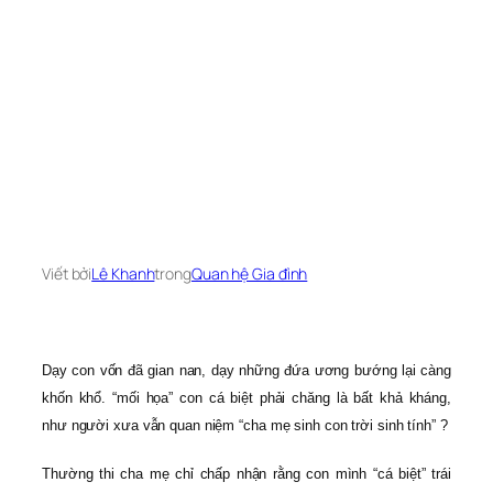
Viết bởi
Lê Khanh
trong
Quan hệ Gia đình
Dạy con vốn đã gian nan, dạy những đứa ương bướng lại càng
khốn khổ. “mối họa” con cá biệt phải chăng là bất khả kháng,
như người xưa vẫn quan niệm “cha mẹ sinh con trời sinh tính” ?
Thường thi cha mẹ chỉ chấp nhận rằng con mình “cá biệt” trái