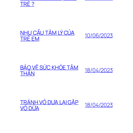
TRẺ ?
NHU CẦU TÂM LÝ CỦA
10/06/2023
TRẺ EM
BẢO VỆ SỨC KHỎE TÂM
18/04/2023
THÂN
TRÁNH VỎ DƯA LẠI GẶP
18/04/2023
VỎ DỪA