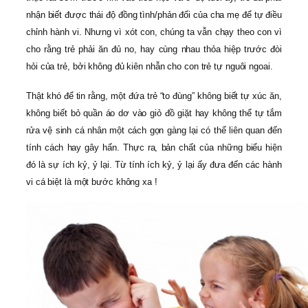
nhận biết được thái độ đồng tình/phản đối của cha mẹ để tự điều
chỉnh hành vi. Nhưng vì xót con, chúng ta vẫn chạy theo con vì
cho rằng trẻ phải ăn đủ no, hay cùng nhau thỏa hiệp trước đòi
hỏi của trẻ, bởi không đủ kiên nhẫn cho con trẻ tự nguôi ngoai.
Thật khó để tin rằng, một đứa trẻ “to đùng” không biết tự xúc ăn,
không biết bỏ quần áo dơ vào giỏ đồ giặt hay không thể tự tắm
rửa vệ sinh cá nhân một cách gọn gàng lại có thể liên quan đến
tính cách hay gây hấn. Thực ra, bản chất của những biểu hiện
đó là sự ích kỷ, ỷ lại. Từ tính ích kỷ, ỷ lại ấy đưa đến các hành
vi cá biệt là một bước không xa !