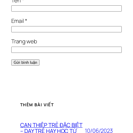
Tên
*
Email
*
Trang web
THÊM BÀI VIẾT
CAN THIỆP TRẺ ĐẶC BIỆT
10/06/2023
– DẠY TRẺ HAY HỌC TỪ