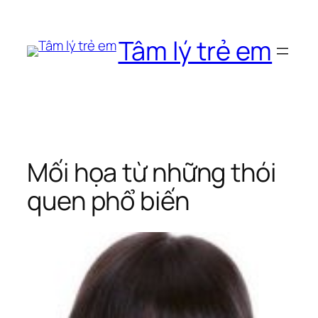
Chuyển
đến
Tâm lý trẻ em
phần
nội
dung
Mối họa từ những thói
quen phổ biến