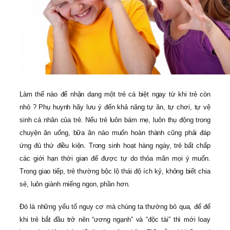
Làm thế nào để nhận dạng một trẻ cá biệt ngay từ khi trẻ còn
nhỏ ? Phụ huynh hãy lưu ý đến khả năng tự ăn, tự chơi, tự vệ
sinh cá nhân của trẻ. Nếu trẻ luôn bám mẹ, luôn thụ động trong
chuyện ăn uống, bữa ăn nào muốn hoàn thành cũng phải đáp
ứng đủ thứ điều kiện. Trong sinh hoạt hàng ngày, trẻ bất chấp
các giới hạn thời gian để được tự do thỏa mãn mọi ý muốn.
Trong giao tiếp, trẻ thường bộc lộ thái độ ích kỷ, không biết chia
sẻ, luôn giành miếng ngon, phần hơn.
Đó là những yếu tố nguy cơ mà chúng ta thường bỏ qua, để đế
khi trẻ bắt đầu trở nên “ương ngạnh” và “độc tài” thì mới loay