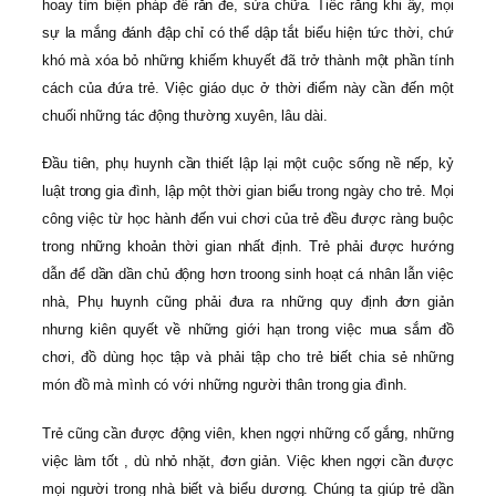
hoay tìm biện pháp để răn đe, sửa chữa. Tiếc rằng khi ấy, mọi
sự la mắng đánh đập chỉ có thể dập tắt biểu hiện tức thời, chứ
khó mà xóa bỏ những khiếm khuyết đã trở thành một phần tính
cách của đứa trẻ. Việc giáo dục ở thời điểm này cần đến một
chuối những tác động thường xuyên, lâu dài.
Đầu tiên, phụ huynh cần thiết lập lại một cuộc sống nề nếp, kỷ
luật trong gia đình, lập một thời gian biểu trong ngày cho trẻ. Mọi
công việc từ học hành đến vui chơi của trẻ đều được ràng buộc
trong những khoản thời gian nhất định. Trẻ phải được hướng
dẫn để dần dần chủ động hơn troong sinh hoạt cá nhân lẫn việc
nhà, Phụ huynh cũng phải đưa ra những quy định đơn giản
nhưng kiên quyết về những giới hạn trong việc mua sắm đồ
chơi, đồ dùng học tập và phải tập cho trẻ biết chia sẻ những
món đồ mà mình có với những người thân trong gia đình.
Trẻ cũng cần được động viên, khen ngợi những cố gắng, những
việc làm tốt , dù nhỏ nhặt, đơn giản. Việc khen ngợi cần được
mọi người trong nhà biết và biểu dương. Chúng ta giúp trẻ dần