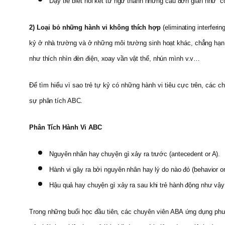
Dạy trẻ biết nối kết từ ngữ thành những câu đơn giản như “
2)
Loại bỏ những hành vi không thích hợp
(eliminating interferi
kỷ ở nhà trường và ở những môi trường sinh hoạt khác, chẳng hạn t
như thích nhìn đèn điện, xoay vần vật thể, nhún mình v.v…
Để tìm hiểu vì sao trẻ tự kỷ có những hành vi tiêu cực trên, các 
sự phân tích ABC.
Phân Tích Hành Vi ABC
Nguyên nhân hay chuyện gì xảy ra trước (antecedent or A).
Hành vi gây ra bởi nguyên nhân hay lý do nào đó (behavior or
Hậu quả hay chuyện gì xảy ra sau khi trẻ hành động như vậy
Trong những buổi học đầu tiên, các chuyên viên ABA ứng dụng phươn