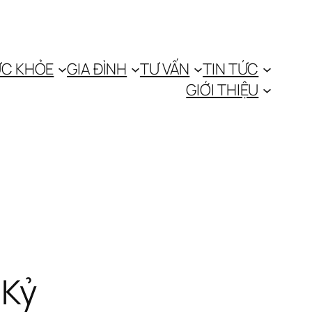
C KHỎE
GIA ĐÌNH
TƯ VẤN
TIN TỨC
GIỚI THIỆU
 Kỷ