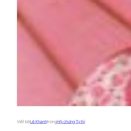
Viết bởi
Lê Khanh
trong
Hội chứng Tự Kỷ