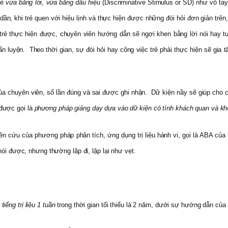
rẻ
vừa bằng lời, vừa bằng dấu hiệu
(Discriminative Stimulus or SD) như vỗ tay,
 dần, khi trẻ quen với hiệu lịnh và thực hiện được những đòi hỏi đơn giản tr
rẻ thực hiện được, chuyên viên hướng dẫn sẽ ngợi khen bằng lời nói hay tư
n luyện. Theo thời gian, sự đòi hỏi hay công việc trẻ phải thực hiện sẽ gia tă
a chuyên viên, số lần đúng và sai được ghi nhận. Dữ kiện nầy sẽ giúp cho c
được gọi là
phương pháp giảng dạy dựa vào dữ kiện
có tính khách quan và k
 cứu của phương pháp phân tích, ứng dụng trị liệu hành vi, gọi là ABA của 3
ói được, nhưng thường lặp đi, lặp lại như vẹt.
 tiếng trị liệu 1 tuần
trong thời gian tối thiểu là 2 năm, dưới sự hướng dẫn của