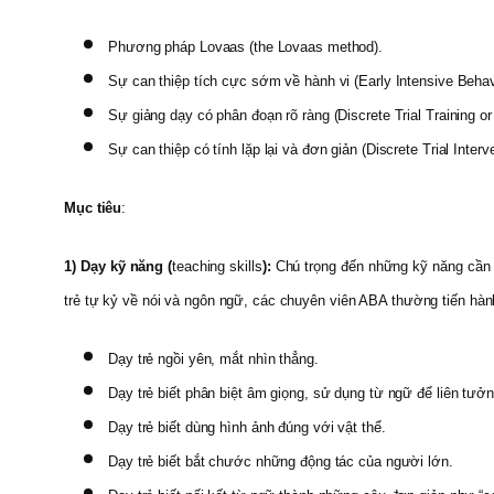
Phương pháp Lovaas (the Lovaas method).
Sự can thiệp tích cực sớm về hành vi (Early Intensive Behavi
Sự giảng dạy có phân đoạn rõ ràng (Discrete Trial Training or
Sự can thiệp có tính lặp lại và đơn giản (Discrete Trial Interv
Mục tiêu
:
1)
Dạy kỹ năng (
teaching skills
):
Chú trọng đến những kỹ năng cần đ
trẻ tự kỷ về nói và ngôn ngữ, các chuyên viên ABA thường tiến h
Dạy trẻ ngồi yên, mắt nhìn thẳng.
Dạy trẻ biết phân biệt âm giọng, sử dụng từ ngữ để liên tưởn
Dạy trẻ biết dùng hình ảnh đúng với vật thể.
Dạy trẻ biết bắt chước những động tác của người lớn.