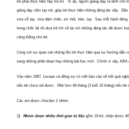
trẻ phải thực hiện hay trả lời. Ví dụ, người giảng dạy ra lệnh cho t
giảng dạy cầm tay trẻ, giúp trẻ thực hiện những động tác nầy. Dần
vừa vỗ tay, vừa dậm chân, sờ mũi, trán, tay. Sau mỗi hành động t
trong chốc lát rồi đưa trẻ trở về lại với những động tác đã được huấ
căng thẳng cho trẻ.
Cùng với sự quan sát những lần trẻ thực hiện qua sự hướng dẫn củ
sang những phần đoạn hay những bài học mới. Chính vì vậy, ABA 
Vào năm 1987, Lovaas và đồng sự có viết báo cáo về kết quả nghiên
nếu trẻ chưa nói được. Nhỏ hơn 46 tháng (3 tuổi 10 tháng) nếu trẻ n
Các em được chia làm 2 nhóm:
1
) Nhóm được nhiều thời gian trị liệu
gồm 19 trẻ, nhận được
40