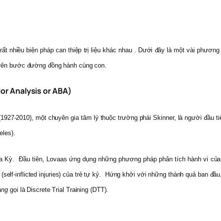
ó rất nhiều biện pháp can thiệp trị liệu khác nhau . Dưới đây là một vài phương
 trên bước đường đồng hành cùng con.
r Analysis or ABA)
1927-2010), một chuyên gia tâm lý thuộc trường phái Skinner, là người đầu t
eles).
oa Kỳ. Đầu tiên, Lovaas ứng dụng những phương pháp phân tích hành vi của
h
(self-inflicted injuries) của trẻ tự kỷ. Hứng khởi với những thành quả ban 
àng
gọi là Discrete Trial Training (DTT).