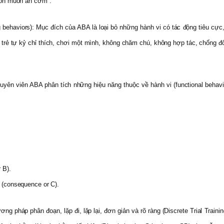
con muốn ăn cơm”.
ng behaviors): Mục đích của ABA là loại bỏ những hành vi có tác động tiêu cực,
rẻ tự kỷ chỉ thích, chơi một mình, không chăm chú, không hợp tác, chống đối,
chuyên viên ABA phân tích những hiệu năng thuộc về hành vi
(functional behav
 B).
 (consequence or C).
g pháp phân đoạn, lặp đi, lặp lại, đơn giản và rõ ràng
(Discrete Trial Train