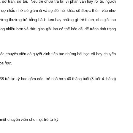
 sờ trán, sờ tai. Nếu trẻ chưa trả lời vì phân vân hay rối trí, người
ên, sự nhắc nhở sẽ giảm đi và sự đòi hỏi khác sẽ được thêm vào như
ởng thưởng trẻ bằng bánh kẹo hay những gì trẻ thích, cho giải lao
ng nhiều hơn và thời gian giải lao có thể kéo dài để tránh tình trạng
ác chuyên viên có quyết định tiếp tục những bài học cũ hay chuyển
hoa học
.
8 trẻ tự kỷ bao gồm các trẻ nhỏ hơn 40 tháng tuổi (3 tuổi 4 tháng)
 một chuyên viên cho một trẻ tự kỷ.