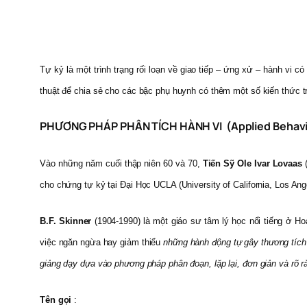
Tự kỷ là một trình trạng rối loạn về giao tiếp – ứng xử – hành vi c
thuật để chia sẻ cho các bậc phụ huynh có thêm một số kiến thức
PHƯƠNG PHÁP PHÂN TÍCH HÀNH VI (Applied Behavio
Vào những năm
cuối thập niên 60 và 70,
Tiến Sỹ Ole Ivar Lovaas
(
cho chứng tự kỷ tại Đại Học UCLA (University of California, Los Ang
B.F. Skinner
(1904-1990) là một giáo sư tâm lý học nổi tiếng ở H
việc ngăn ngừa hay giảm thiểu
những hành động tự gây thương tíc
giảng dạy dựa vào phương pháp phân đoạn, lặp lại, đơn giản và rõ r
Tên gọi
: