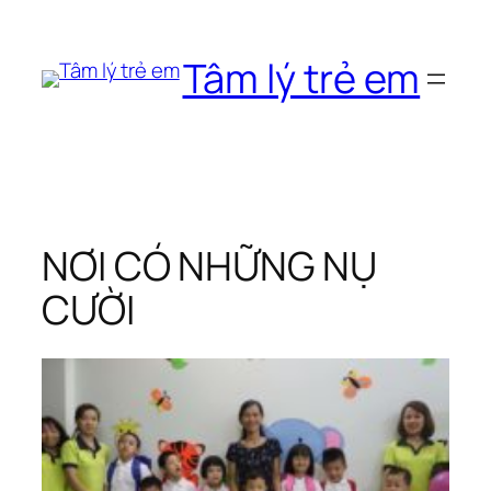
Chuyển
đến
Tâm lý trẻ em
phần
nội
dung
NƠI CÓ NHỮNG NỤ
CƯỜI