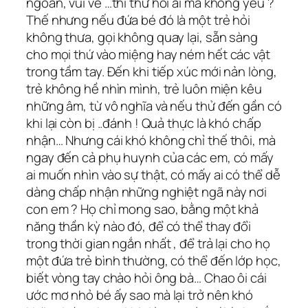
ngoãn, vui vẻ …thì thử hỏi ai mà không yêu ?
Thế nhưng nếu đứa bé đó là một trẻ hỏi
không thưa, gọi không quay lại, sẵn sàng
cho mọi thứ vào miệng hay ném hết các vật
trong tầm tay. Đến khi tiếp xúc mới nản lòng,
trẻ không hề nhìn mình, trẻ luôn miện kêu
những âm, từ vô nghĩa và nếu thử đến gần có
khi lại còn bị ..đánh ! Quả thực là khó chấp
nhận… Nhưng cái khó không chỉ thế thôi, mà
ngay đến cả phụ huynh của các em, có mấy
ai muốn nhìn vào sự thật, có mấy ai có thể dễ
dàng chấp nhận những nghiệt ngã này nơi
con em ? Họ chỉ mong sao, bằng một khả
năng thần kỳ nào đó, để có thể thay đổi
trong thời gian ngắn nhất , để trả lại cho họ
một đứa trẻ bình thường, có thể đến lớp học,
biết vòng tay chào hỏi ông bà… Chao ôi cái
ước mơ nhỏ bé ấy sao mà lại trở nên khó