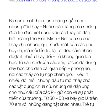
Viết bởi
Lê Khanh
trong
Giá Trị Sống
, 
Giáo Dục
, 
Uncategorized
Ba năm, một thời gian không ngắn cho
những đổi thay – Ngôi nhà 7 tầng của những
đứa trẻ đặc biệt cùng với các thầy cô đặc
biệt mang tên Bình Minh – Nơi của nụ cười
thay cho những giọt nước mắt của các phụ
huynh, mà mỗi lần trở lại tôi đều cảm nhận
được ít nhiều thay đổi – Từ không gian lớp
hoc, từ sân chơi của các em, từ các đồ dùng
dạy học cho đến cái gian bếp – phòng ăn,
nơi các thầy cô tụ họp chém gió…, Đều ít
nhiều đổi mới. Những đầu tư mới thay cho
các vật dụng chưa cũ, nhưng để đáp ứng
cho nhu cầu của các PH gửi con và sự phát
triển của trường.. Từ 30 – 50 và bây giờ là trên
70 em với những dạng tật khác nhau. Trẻ tự