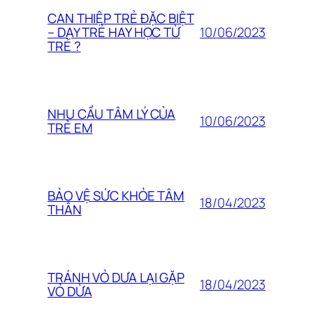
CAN THIỆP TRẺ ĐẶC BIỆT
10/06/2023
– DẠY TRẺ HAY HỌC TỪ
TRẺ ?
NHU CẦU TÂM LÝ CỦA
10/06/2023
TRẺ EM
BẢO VỆ SỨC KHỎE TÂM
18/04/2023
THÂN
TRÁNH VỎ DƯA LẠI GẶP
18/04/2023
VỎ DỪA