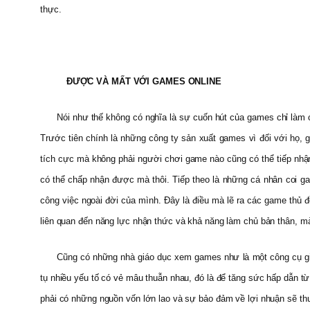
thực.
ĐƯỢC VÀ MẤT VỚI GAMES ONLINE
Nói như thế không có nghĩa là sự cuốn hút của games chỉ làm 
Trước tiên chính là những công ty sản xuất games vì đối với họ, 
tích cực mà không phải người chơi game nào cũng có thể tiếp nhận,
có thể chấp nhận được mà thôi. Tiếp theo là những cá nhân coi ga
công việc ngoài đời của mình. Đây là điều mà lẽ ra các game thủ đ
liên quan đến năng lực nhận thức và khả năng làm chủ bản thân, mà
Cũng có những nhà giáo dục xem games như là một công cụ giú
tụ nhiều yếu tố có vẻ mâu thuẫn nhau, đó là để tăng sức hấp dẫn từ
phải có những nguồn vốn lớn lao và sự bảo đảm về lợi nhuận sẽ thu l