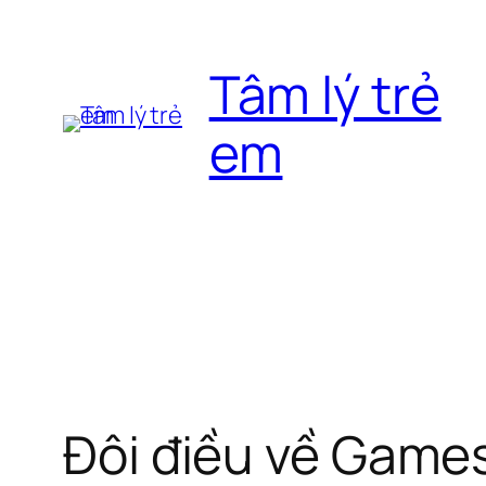
Chuyển
đến
Tâm lý trẻ
phần
nội
em
dung
Đôi điều về Game