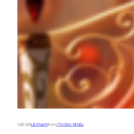
Viết bởi
Lê Khanh
trong
Tin Đọc Nhiều