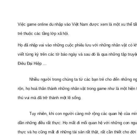
Việc game online du nhập vào Việt Nam được xem là một xu thế tất yế
trẻ thuộc các tầng lớp xã hội.
Họ đã nhập vai vào những cuộc phiêu lưu với những nhân vật có kh
viết từng kỳ trên các tờ báo ngày và sau đó là qua những tập tru
Điêu Đại Hiệp …
Nhiều người trong chúng ta từ các bạn trẻ cho đến những ng
rộn, họ hoá thân thành những nhân vật trong game như là một hiện t
thú vui mà đã trở thành một lẽ sống.
Tuy nhiên, khi con người càng mở rộng các quan hệ của mình
dần những điều rất thực: Họ mất đi mối quan hệ với những con ngư
thực và họ cũng mất đi những tài sản rất thật, rất cần thiết cho đờ