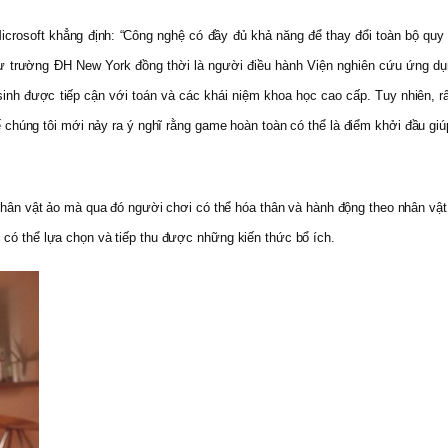
crosoft khẳng định: “Công nghệ có đầy đủ khả năng để thay đổi toàn bộ quy 
ư trường ĐH New York đồng thời là người điều hành Viện nghiên cứu ứng dụn
c sinh được tiếp cận với toán và các khái niệm khoa học cao cấp. Tuy nhiên, 
 chúng tôi mới nảy ra ý nghĩ rằng game hoàn toàn có thể là điểm khởi đầu gi
n vật ảo mà qua đó người chơi có thể hóa thân và hành động theo nhân vật. T
 có thể lựa chọn và tiếp thu được những kiến thức bổ ích.