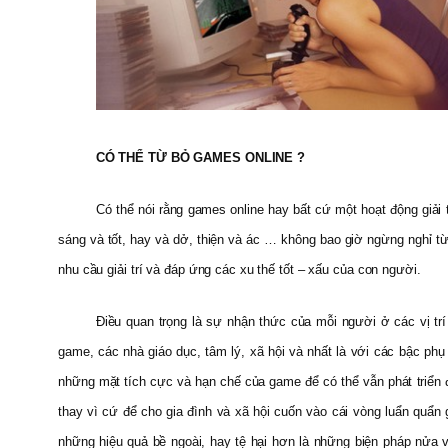
CÓ THỂ TỪ BỎ GAMES ONLINE ?
Có thể nói rằng games online hay bất cứ một hoạt động giải
sáng và tốt, hay và dở, thiện và ác … không bao giờ ngừng nghỉ từ
nhu cầu giải trí và đáp ứng các xu thế tốt – xấu của con người.
Điều quan trọng là sự nhận thức của mỗi người ở các vị tr
game, các nhà giáo dục, tâm lý, xã hội và nhất là với các bậc p
những mặt tích cực và hạn chế của game để có thể vẫn phát triển đư
thay vì cứ để cho gia đình và xã hội cuốn vào cái vòng luẩn quẩn
những hiệu quả bề ngoài, hay tệ hại hơn là những biện pháp nửa 