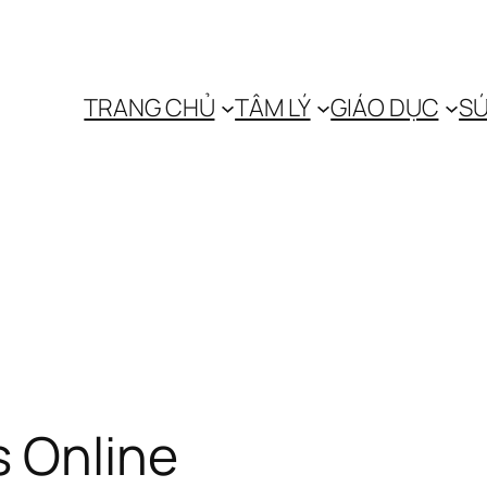
TRANG CHỦ
TÂM LÝ
GIÁO DỤC
SỨ
s Online