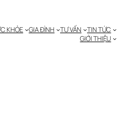
C KHỎE
GIA ĐÌNH
TƯ VẤN
TIN TỨC
GIỚI THIỆU