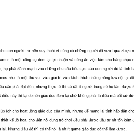
cho con người trở nên suy thoái vì cũng có những người đã vượt qua được n
games là một công cụ đem lại lợi nhuận và công ăn việc làm cho hàng chục ng
 họ phải đánh mạnh vào những nhu cầu tiêu cực của con người đó là tính bạo 
mes như là một thú vui, vừa giải trí vừa kích thích những năng lực nội tại 
ều cần phải đạt đến, nhưng thực tế thì có rất ít người trong số họ làm được 
 điều này thì lại do nền giáo dục đem lại chứ không phải là điều mà bất cứ đ
p ích cho hoạt động giáo dục của mình, nhưng để mang lại tính hấp dẫn cho 
 thiết kế đồ họa, cho đến nội dung trò chơi đều phải được đầu tư rất tốn kém 
ại. Nhưng điều đó thì có thể nói là rất ít game giáo dục có thể làm được.