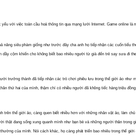
u với việc toàn cầu hoá thông tin qua mạng lưới Internet. Game online là một
ả năng siêu phàm giống như trước đây cha anh họ tiếp nhận các cuốn tiểu thu
yện dầy cộm khiến cho không biết bao nhiêu người từ già đến trẻ say sưa đi
ười trưởng thành đã tiếp nhận các trò chơi phiêu lưu trong thế giới ảo như 
hân thứ hai của mình, thậm chí có nhiều người đã không tiếc hàng triệu đồng
 trên thế giới ảo, càng quen biết nhiều hơn với những nhân vật ảo, làm chủ
ời thật đang sống xung quanh mình như bạn bè và những người thân trong gi
i thường của mình. Nói cách khác, họ càng phát triển bao nhiêu trong thế giới g