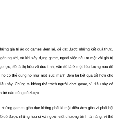
hững giá trị ảo do games đem lại, để đạt được những kết quả thực.
àn người, và khi xây dựng game, ngoài việc nêu ra một vài giá trị
lực, đó là thị hiếu về dục tính, vấn đề là ở một liều lượng nào để
để họ có thể dùng nó như một sức mạnh đem lại kết quả tốt hơn cho
điều này. Chúng ta không thể trách người chơi game, vì điều này có
ứa trẻ nào cũng có được.
những games giáo dục không phải là một điều đơn giản vì phải hội
để có được những họa sĩ và người viết chương trình tài năng, vì thế