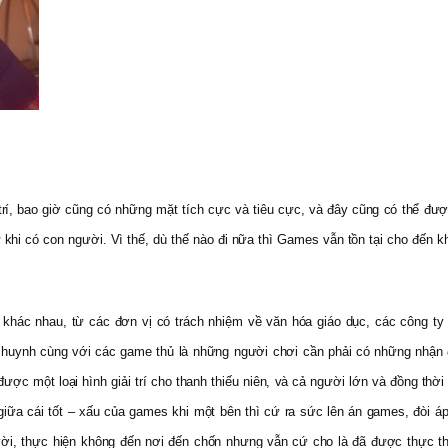
 trí, bao giờ cũng có những mặt tích cực và tiêu cực, và đây cũng có thể đư
 khi có con người. Vì thế, dù thế nào đi nữa thì Games vẫn tồn tại cho đến k
í khác nhau, từ các đơn vị có trách nhiệm về văn hóa giáo dục, các công ty
hụ huynh cùng với các game thủ là những người chơi cần phải có những nhậ
ợc một loại hình giải trí cho thanh thiếu niên, và cả người lớn và đồng thời
 giữa cái tốt – xấu của games khi một bên thì cứ ra sức lên án games, đòi 
vời, thực hiện không đến nơi đến chốn nhưng vẫn cứ cho là đã được thực thi