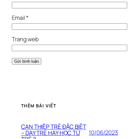
Email
*
Trang web
THÊM BÀI VIẾT
CAN THIỆP TRẺ ĐẶC BIỆT
10/06/2023
– DẠY TRẺ HAY HỌC TỪ
TRẺ ?