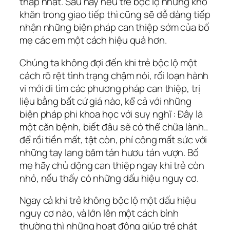
thấp nhất. Sau này nếu trẻ bộc lộ những khó
khăn trong giao tiếp thì cũng sẽ dễ dàng tiếp
nhận những biện pháp can thiệp sớm của bố
mẹ các em một cách hiệu quả hơn.
Chúng ta không đợi đến khi trẻ bộc lộ một
cách rõ rệt tình trạng chậm nói, rối loạn hành
vi mới đi tìm các phương pháp can thiệp, trị
liệu bằng bất cứ giá nào, kể cả với những
biện pháp phi khoa học với suy nghĩ : Đây là
một căn bệnh, biết đâu sẽ có thể chữa lành..
để rồi tiền mất, tật còn, phí công mất sức với
những tay lang băm tán hươu tán vượn. Bố
mẹ hãy chủ động can thiệp ngay khi trẻ còn
nhỏ, nếu thấy có những dấu hiệu nguy cơ.
Ngay cả khi trẻ không bộc lộ một dấu hiệu
nguy cơ nào, và lớn lên một cách bình
thường thì những hoạt động giúp trẻ phát