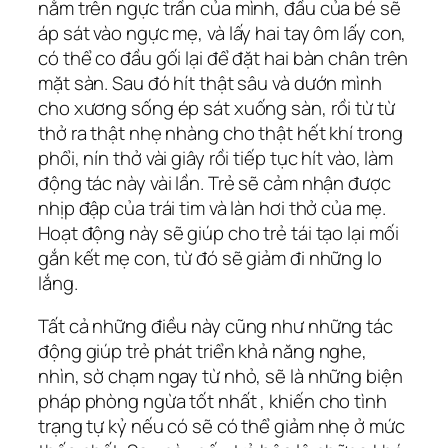
nằm trên ngực trần của mình, đầu của bé sẽ
áp sát vào ngực mẹ, và lấy hai tay ôm lấy con,
có thể co đầu gối lại để đặt hai bàn chân trên
mặt sàn. Sau đó hít thật sâu và dướn mình
cho xương sống ép sát xuống sàn, rồi từ từ
thở ra thật nhẹ nhàng cho thật hết khí trong
phổi, nín thở vài giây rồi tiếp tục hít vào, làm
động tác này vài lần. Trẻ sẽ cảm nhận được
nhịp đập của trái tim và làn hơi thở của mẹ.
Hoạt động này sẽ giúp cho trẻ tái tạo lại mối
gắn kết mẹ con, từ đó sẽ giảm đi những lo
lắng.
Tất cả những điều này cũng như những tác
động giúp trẻ phát triển khả năng nghe,
nhìn, sờ chạm ngay từ nhỏ, sẽ là những biện
pháp phòng ngừa tốt nhất , khiến cho tình
trạng tự kỷ nếu có sẽ có thể giảm nhẹ ở mức