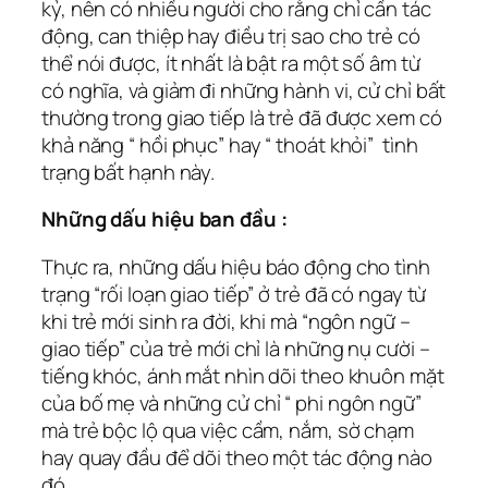
kỷ, nên có nhiều người cho rằng chỉ cần tác
động, can thiệp hay điều trị sao cho trẻ có
thể nói được, ít nhất là bật ra một số âm từ
có nghĩa, và giảm đi những hành vi, cử chỉ bất
thường trong giao tiếp là trẻ đã được xem có
khả năng “ hồi phục” hay “ thoát khỏi” tình
trạng bất hạnh này.
Những dấu hiệu ban đầu :
Thực ra, những dấu hiệu báo động cho tình
trạng “rối loạn giao tiếp” ở trẻ đã có ngay từ
khi trẻ mới sinh ra đời, khi mà “ngôn ngữ –
giao tiếp” của trẻ mới chỉ là những nụ cười –
tiếng khóc, ánh mắt nhìn dõi theo khuôn mặt
của bố mẹ và những cử chỉ “ phi ngôn ngữ”
mà trẻ bộc lộ qua việc cầm, nắm, sờ chạm
hay quay đầu để dõi theo một tác động nào
đó.