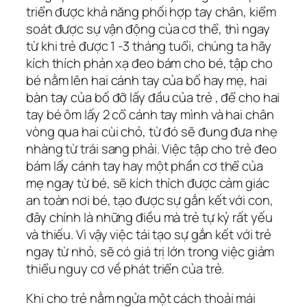
triển được khả năng phối hợp tay chân, kiểm
soát được sự vận động của cơ thể, thì ngay
từ khi trẻ được 1 -3 tháng tuổi, chúng ta hãy
kích thích phản xạ đeo bám cho bé, tập cho
bé nằm lên hai cánh tay của bố hay mẹ, hai
bàn tay của bố đỡ lấy đầu của trẻ , để cho hai
tay bé ôm lấy 2 cổ cánh tay mình và hai chân
vòng qua hai cùi chỏ, từ đó sẽ đung đưa nhẹ
nhàng từ trái sang phải. Việc tập cho trẻ đeo
bám lấy cánh tay hay một phần cơ thể của
mẹ ngay từ bé, sẽ kích thích được cảm giác
an toàn nơi bé, tạo được sự gắn kết với con,
đây chính là những điều mà trẻ tự kỷ rất yếu
và thiếu. Vì vậy việc tái tạo sự gắn kết với trẻ
ngay từ nhỏ, sẽ có giá trị lớn trong việc giảm
thiểu nguy cơ về phát triển của trẻ.
Khi cho trẻ nằm ngửa một cách thoải mái