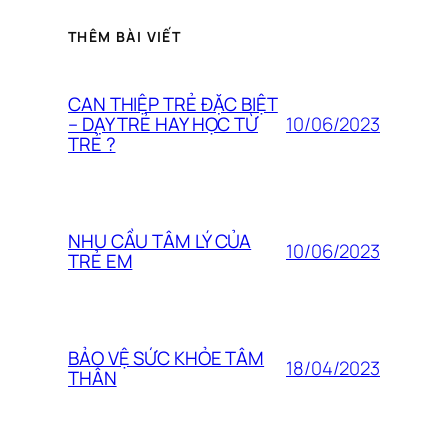
THÊM BÀI VIẾT
CAN THIỆP TRẺ ĐẶC BIỆT
10/06/2023
– DẠY TRẺ HAY HỌC TỪ
TRẺ ?
NHU CẦU TÂM LÝ CỦA
10/06/2023
TRẺ EM
BẢO VỆ SỨC KHỎE TÂM
18/04/2023
THÂN