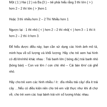
Một ( 1 ) Hai ( 2 ) và Ba (3 ) – trẻ phải hiểu rằng 3 thì lớn ( > )
hơn 2 – 2 thì lớn ( > )hơn 1
Hoặc 3 thì nhiều hơn 2 – 2 Thì Nhiều hơn 1
Ngược lại : 1 thì nhỏ ( < ) hơn 2 – 2 thì nhỏ( < ) hơn 3 – 1 thì ít
hơn 2 – 2 thì ít hơn 3.
Để hiểu được điều này, bạn cần sử dụng các hình ảnh mô tả,
minh họa về số lượng và khối lượng. Hãy cho trẻ xem hai hình
có độ lớn/nhỏ khác nhau : Trái banh lớn ( bóng đá ) trái banh nhỏ
(bóng bàn) – Con voi lớn / con chó nhỏ – Cái bàn lớn/ cái ghế
nhỏ.
Hãy cho trẻ xem các hình nhiều / ít : dĩa nhiều trái cây/ dĩa ít trái
cây …Nếu có điều kiện nên cho trẻ em vật thực như khi đi chợ
về, cho trẻ xem các loại bánh trái với số lượng khác nhau.