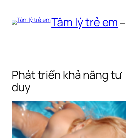
Chuyển
đến
Tâm lý trẻ em
phần
nội
dung
Phát triển khả năng tư
duy