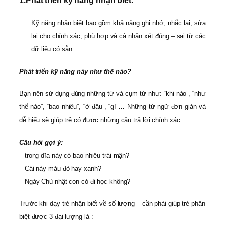
1.
Phát triển kỹ năng nhận biết:
Kỹ năng nhận biết bao gồm khả năng ghi nhớ, nhắc lại, sửa
lại cho chính xác, phù hợp và cả nhận xét đúng – sai từ các
dữ liệu có sẵn.
Phát triển kỹ năng này như thế nào?
Bạn nên sử dụng đúng những từ và cụm từ như: “khi nào”, “như
thế nào”, “bao nhiêu”, “ở đâu”, “gì”… Những từ ngữ đơn giản và
dễ hiểu sẽ giúp trẻ có được những câu trả lời chính xác.
Câu hỏi gợi ý:
– trong dĩa này có bao nhiêu trái mận?
– Cái này màu đỏ hay xanh?
– Ngày Chủ nhật con có đi học không?
Trước khi dạy trẻ nhận biết về số lượng – cần phải giúp trẻ phân
biệt được 3 đại lượng là :