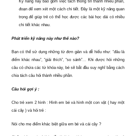
Kỹ năng này bao gồm việc tách thông tin thành nhiều phần,
đoạn để xem xét một cách chi tiết. Đây là một kỹ năng quan
trọng để giúp trẻ có thể học được các bài học dài có nhiều
chi tiết khác nhau.
Phát triển kỹ năng này như thế nào?
Bạn có thể sử dụng những từ đơn giản và dễ hiểu như: “đâu là
điểm khác nhau”, “giải thích”, “so sánh”… Khi được hỏi những
câu có chứa các từ khóa này, bé sẽ bắt đầu suy nghĩ bằng cách
chia tách câu hỏi thành nhiều phần.
Câu hỏi gợi ý :
Cho trẻ xem 2 hình : Hình em bé và hình một con vật ( hay một
cái cây ) và hỏi trẻ :
Nói cho mẹ điểm khác biệt giữa em bé và cái cây ?