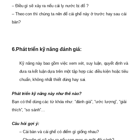
– Điều gì sẽ xảy ra nếu cái ly nước bị đổ ?
– Theo con thì chúng ta nên để cái ghế này ở trước hay sau cái
bàn?
6.
Phát triển kỹ năng đánh giá:
Kỹ năng này bao gồm việc xem xét, suy luận, quyết định và
đưa ra kết luận dựa trên một tập hợp các điều kiện hoặc tiêu
chuẩn, không nhất thiết đúng hay sai.
Phát triển kỹ năng này như thế nào?
Bạn có thể dùng các từ khóa như: “đánh giá”, “ước lượng”, “giải
thích”, “so sánh”…
Câu hỏi gợi ý:
– Cái bàn và cái ghế có điểm gì giống nhau?
– Chuyện gì sẽ xảy ra nếu con mọc ra một đôi cánh?