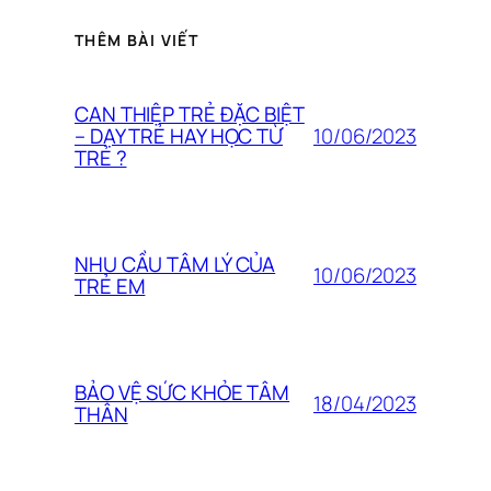
THÊM BÀI VIẾT
CAN THIỆP TRẺ ĐẶC BIỆT
10/06/2023
– DẠY TRẺ HAY HỌC TỪ
TRẺ ?
NHU CẦU TÂM LÝ CỦA
10/06/2023
TRẺ EM
BẢO VỆ SỨC KHỎE TÂM
18/04/2023
THÂN