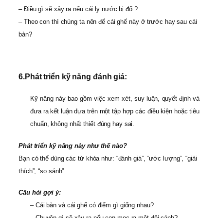
– Điều gì sẽ xảy ra nếu cái ly nước bị đổ ?
– Theo con thì chúng ta nên để cái ghế này ở trước hay sau cái
bàn?
6.
Phát triển kỹ năng đánh giá:
Kỹ năng này bao gồm việc xem xét, suy luận, quyết định và
đưa ra kết luận dựa trên một tập hợp các điều kiện hoặc tiêu
chuẩn, không nhất thiết đúng hay sai.
Phát triển kỹ năng này như thế nào?
Bạn có thể dùng các từ khóa như: “đánh giá”, “ước lượng”, “giải
thích”, “so sánh”…
Câu hỏi gợi ý:
– Cái bàn và cái ghế có điểm gì giống nhau?
– Chuyện gì sẽ xảy ra nếu con mọc ra một đôi cánh?