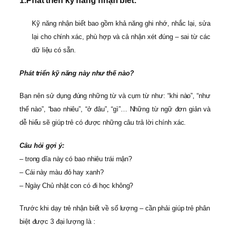
1.
Phát triển kỹ năng nhận biết:
Kỹ năng nhận biết bao gồm khả năng ghi nhớ, nhắc lại, sửa
lại cho chính xác, phù hợp và cả nhận xét đúng – sai từ các
dữ liệu có sẵn.
Phát triển kỹ năng này như thế nào?
Bạn nên sử dụng đúng những từ và cụm từ như: “khi nào”, “như
thế nào”, “bao nhiêu”, “ở đâu”, “gì”… Những từ ngữ đơn giản và
dễ hiểu sẽ giúp trẻ có được những câu trả lời chính xác.
Câu hỏi gợi ý:
– trong dĩa này có bao nhiêu trái mận?
– Cái này màu đỏ hay xanh?
– Ngày Chủ nhật con có đi học không?
Trước khi dạy trẻ nhận biết về số lượng – cần phải giúp trẻ phân
biệt được 3 đại lượng là :