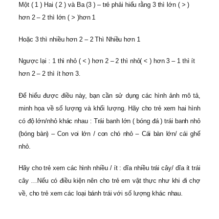
Một ( 1 ) Hai ( 2 ) và Ba (3 ) – trẻ phải hiểu rằng 3 thì lớn ( > )
hơn 2 – 2 thì lớn ( > )hơn 1
Hoặc 3 thì nhiều hơn 2 – 2 Thì Nhiều hơn 1
Ngược lại : 1 thì nhỏ ( < ) hơn 2 – 2 thì nhỏ( < ) hơn 3 – 1 thì ít
hơn 2 – 2 thì ít hơn 3.
Để hiểu được điều này, bạn cần sử dụng các hình ảnh mô tả,
minh họa về số lượng và khối lượng. Hãy cho trẻ xem hai hình
có độ lớn/nhỏ khác nhau : Trái banh lớn ( bóng đá ) trái banh nhỏ
(bóng bàn) – Con voi lớn / con chó nhỏ – Cái bàn lớn/ cái ghế
nhỏ.
Hãy cho trẻ xem các hình nhiều / ít : dĩa nhiều trái cây/ dĩa ít trái
cây …Nếu có điều kiện nên cho trẻ em vật thực như khi đi chợ
về, cho trẻ xem các loại bánh trái với số lượng khác nhau.