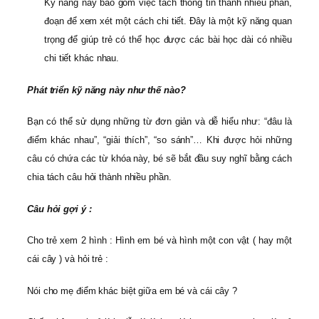
Kỹ năng này bao gồm việc tách thông tin thành nhiều phần,
đoạn để xem xét một cách chi tiết. Đây là một kỹ năng quan
trọng để giúp trẻ có thể học được các bài học dài có nhiều
chi tiết khác nhau.
Phát triển kỹ năng này như thế nào?
Bạn có thể sử dụng những từ đơn giản và dễ hiểu như: “đâu là
điểm khác nhau”, “giải thích”, “so sánh”… Khi được hỏi những
câu có chứa các từ khóa này, bé sẽ bắt đầu suy nghĩ bằng cách
chia tách câu hỏi thành nhiều phần.
Câu hỏi gợi ý :
Cho trẻ xem 2 hình : Hình em bé và hình một con vật ( hay một
cái cây ) và hỏi trẻ :
Nói cho mẹ điểm khác biệt giữa em bé và cái cây ?