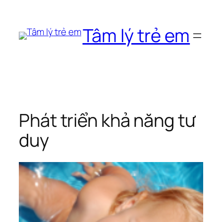
Chuyển
đến
Tâm lý trẻ em
phần
nội
dung
Phát triển khả năng tư
duy