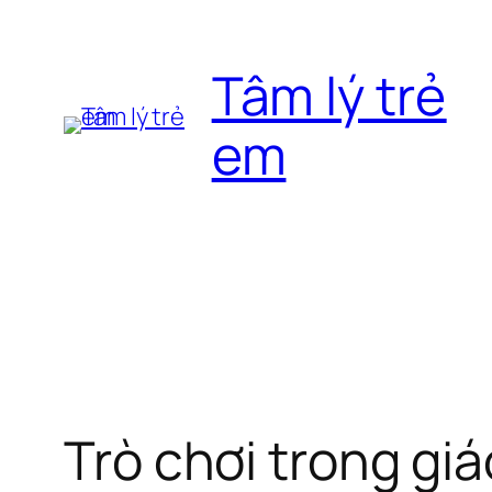
Chuyển
đến
Tâm lý trẻ
phần
nội
em
dung
Trò chơi trong giá