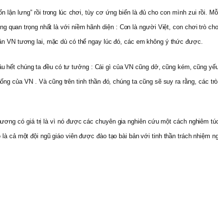
lận lưng” rồi trong lúc chơi, tùy cơ ứng biến là đủ cho con mình zui rồi. Mỗi 
ưng quan trọng nhất là với niềm hãnh diện : Con là người Việt, con chơi trò c
dân VN tương lai, mặc dù có thể ngay lúc đó, các em không ý thức được.
ầu hết chúng ta đều có tư tưởng : Cái gì của VN cũng dở, cũng kém, cũng yếu, 
 của VN . Và cũng trên tinh thần đó, chúng ta cũng sẽ suy ra rằng, các trò c
g có giá trị là vì nó được các chuyên gia nghiên cứu một cách nghiêm túc ,
là cả một đội ngũ giáo viên được đào tạo bài bản với tinh thần trách nhiệm ng