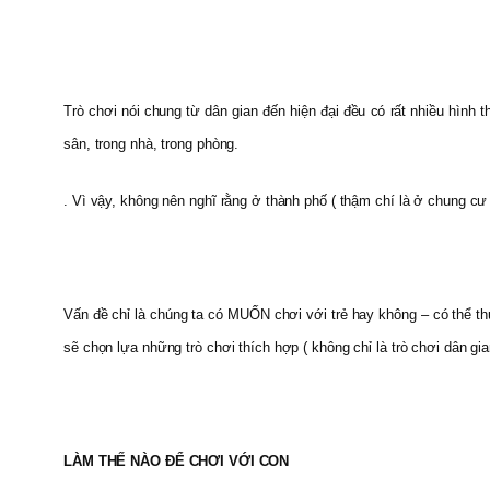
Trò chơi nói chung từ dân gian đến hiện đại đều có rất nhiều hình t
sân, trong nhà, trong phòng.
. Vì vậy, không nên nghĩ rằng ở thành phố ( thậm chí là ở chung cư
Vấn đề chỉ là chúng ta có MUỐN chơi với trẻ hay không – có thể t
sẽ chọn lựa những trò chơi thích hợp ( không chỉ là trò chơi dân gian
LÀM THẾ NÀO ĐỂ CHƠI VỚI CON