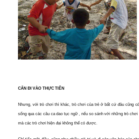
CẤN ĐI VÀO THỰC TIỄN
Nhưng, với trò chơi thì khác, trò chơi của trẻ ở bất cứ đâu cũng có
sống qua các câu ca dao tục ngữ , nếu so sánh với những trò chơi ph
mà các trò chơi hiện đại không thể có được.