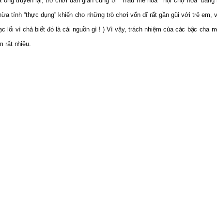
ha ông truyền lại, trò chơi dân gian cũng bị “ mầu mè hóa” “hội chợ hóa” bằn
 thừa tính “thực dụng” khiến cho những trò chơi vốn dĩ rất gần gũi với trẻ em,
 lạc lối vì chả biết đó là cái nguồn gì ! ) Vì vậy, trách nhiệm của các bậc c
m rất nhiều.