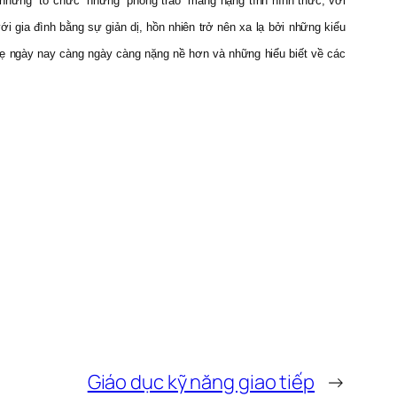
g những “tổ chức” những “phong trào” mang nặng tính hình thức, với
 với gia đình bằng sự giản dị, hồn nhiên trở nên xa lạ bởi những kiểu
ha mẹ ngày nay càng ngày càng nặng nề hơn và những hiểu biết về các
Giáo dục kỹ năng giao tiếp
→