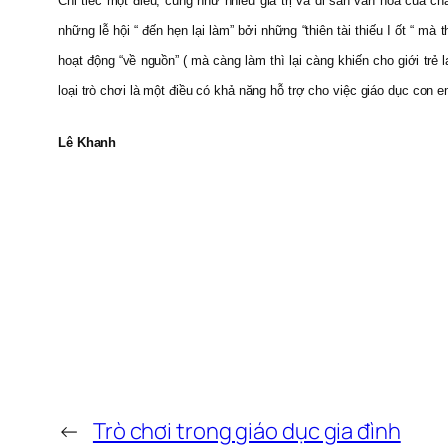
Chỉ tiếc một điều, cũng như nhiều giá trị và di sản văn hóa của c
những lễ hội “ đến hẹn lại làm” bởi những “thiên tài thiếu I ốt “ mà
hoạt động “về nguồn” ( mà càng làm thì lại càng khiến cho giới trẻ
loại trò chơi là một điều có khả năng hỗ trợ cho việc giáo dục con e
Lê Khanh
←
Trò chơi trong giáo dục gia đình