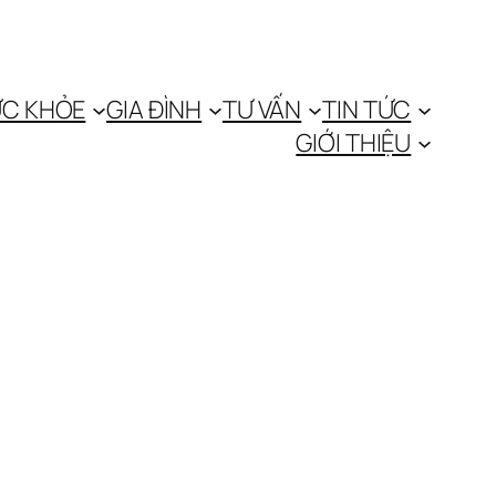
C KHỎE
GIA ĐÌNH
TƯ VẤN
TIN TỨC
GIỚI THIỆU