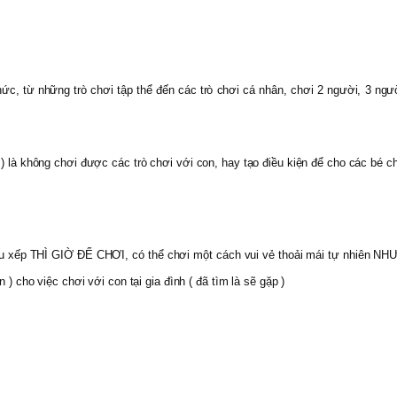
hức, từ những trò chơi tập thể đến các trò chơi cá nhân, chơi 2 người, 3 ngườ
 ) là không chơi được các trò chơi với con, hay tạo điều kiện để cho các bé c
hu xếp THÌ GIỜ ĐỂ CHƠI, có thể chơi một cách vui vẻ thoải mái tự nhiên NHƯ 
 ) cho việc chơi với con tại gia đình ( đã tìm là sẽ gặp )