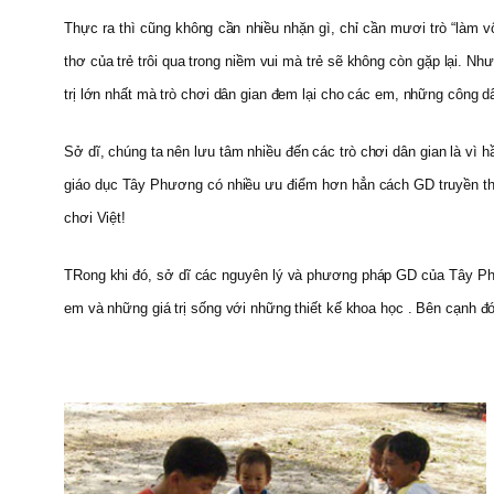
Thực ra thì cũng không cần nhiều nhặn gì, chỉ cần mươi trò “làm vốn 
thơ của trẻ trôi qua trong niềm vui mà trẻ sẽ không còn gặp lại. Nh
trị lớn nhất mà trò chơi dân gian đem lại cho các em, những công 
Sở dĩ, chúng ta nên lưu tâm nhiều đến các trò chơi dân gian là vì h
giáo dục Tây Phương có nhiều ưu điểm hơn hẳn cách GD truyền thống
chơi Việt!
TRong khi đó, sở dĩ các nguyên lý và phương pháp GD của Tây Phươn
em và những giá trị sống với những thiết kế khoa học . Bên cạnh đó 