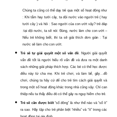
Chúng ta cũng có thể dạy trẻ qua một số hoạt động như
: Khi tắm hay tưới cây, ta dội nước vào người trẻ ( hay
tưới cây ) và hỏi : Sao người của con ướt vậy? trẻ đáp
:tại dội nước, ta sẽ nói: Đúng, nước làm cho con ướt –
Nếu trẻ không biết, thì ta sẽ giải thích đơn giản : Tại
nước sẽ làm cho con ướt.
Trẻ sẽ tự giải quyết một số vấn đề
. Người giải quyết
vấn đề tốt là người hiểu rõ vấn đề và đưa ra một danh
sách những giải pháp thích hợp. Các bé có thể học được
điều này từ cha mẹ. Khi trẻ chơi, và làm bể, gãy…đồ
chơi, chúng ta hãy cứ để cho trẻ tìm cách giải quyết và
trong một số hoạt động khác trong nhà cũng vậy. Chỉ can
thiệp nếu ta thấy điều đó có thể gây ra nguy hiểm cho trẻ.
Trẻ sẽ cần được biết
“số đông” là như thế nào và “số ít”
ra sao. Hãy tập cho trẻ phân biệt “nhiều” và “ít” trong các
hoạt động tại gia đình.