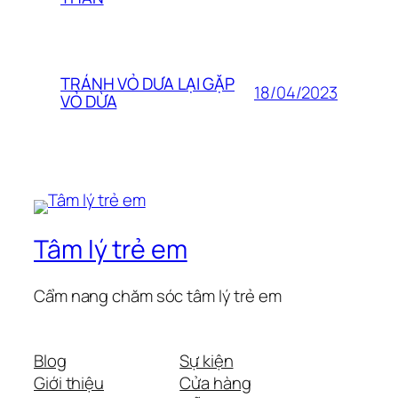
TRÁNH VỎ DƯA LẠI GẶP
18/04/2023
VỎ DỪA
Tâm lý trẻ em
Cẩm nang chăm sóc tâm lý trẻ em
Blog
Sự kiện
Giới thiệu
Cửa hàng