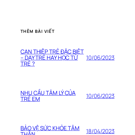
THÊM BÀI VIẾT
CAN THIỆP TRẺ ĐẶC BIỆT
10/06/2023
– DẠY TRẺ HAY HỌC TỪ
TRẺ ?
NHU CẦU TÂM LÝ CỦA
10/06/2023
TRẺ EM
BẢO VỆ SỨC KHỎE TÂM
18/04/2023
THÂN