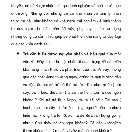
tất yếu, nó sẽ được nhận biết qua kinh nghiệm và những bài học
ở trường. Nhưng với những trẻ có khó khăn về tâm lý nhận
thức thì hầu như không có khả năng trải nghiệm để hình thành
tư duy logic cho bản thân. Vì vậy, phụ huynh cần sử dụng
những công cụ cần thiết, giúp bé phát triển khả năng tư duy logi
qua các khía cạnh sau:
Trẻ cần hiểu được nguyên nhân và hậu quả
của một
vấn đề. Đây chính là một nhân tố quan trọng để dẫn đến
khả năng nhận thức và phát triển của trẻ. Vì vậy, thông
qua các hoạt động thường ngày, chúng ta nên hướng dẫn
và đặt câu hỏi để trẻ có thể trả lời : Khi cho trẻ ăn ( trái
cây, bánh kẹo, thức ăn ) ta có thẻ hỏi : Con ăn có ngon
không ? Khi trẻ trả lời : Ngon, thì ta sẽ hỏi : Tại sao (
bánh, kẹo, trái cây , thức ăn …) lại ngon ? nếu trẻ chưa
hiểu hay không trả lời được, ta sẽ đưa ra những gợi ý
như : Con thấy nó có ngọt không? Có dẻo không?có
thơm không ? … Có phải vì vậy mà nó ngon không ?