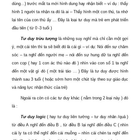
dùng…) trước mắt ta mới hình dung hay nhận biết – ví dụ : thấy
hình 1 người ta nhận ra đó là ai – Thấy hình một con thú, ta nhớ
lại tên của con thú ấy … Đây là loại tư duy mà trẻ em phát triển
đầu tiên ( từ 0 -3 tuổi )
Tư duy trừu tượng
là những suy nghĩ mà chỉ cần một gợi
ý, một cái tên thì ta sẽ biết đó là cái gì – ví dụ: Nói đến sự chăm
sóc – ta nghĩ đến người mẹ – nói đến sự hung dữ ta nghĩ đến
con cọp ( hay 1 con ác thú nào đó ) nhìn vào con số 1 ta nghĩ
đến một vật gì đó ( một trái táo … ) Đây là tư duy được hình
thành sau 3 tuổi ( hoặc sớm hơn một chút tùy theo sự giáo dục
và năng lực nhận thức của trẻ)
Ngoài ra còn có các tư duy khác ( nằm trong 2 loại này ) đó
là :
Tư duy logic
( hay tư duy liên tưởng – tư duy nhân /quả )
từ điều A nghĩ đến điều B , từ điều B lại nghĩ đến điều C ( nhìn
cái ly ta có thể nghĩ đến cái muỗng – nhìn cái chén ta nghĩ đến