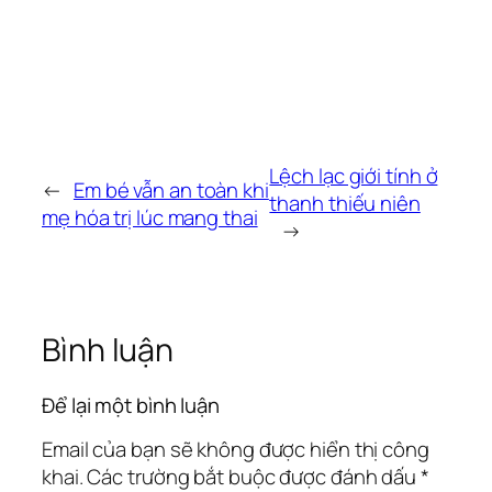
Lệch lạc giới tính ở
←
Em bé vẫn an toàn khi
thanh thiếu niên
mẹ hóa trị lúc mang thai
→
Bình luận
Để lại một bình luận
Email của bạn sẽ không được hiển thị công
khai.
Các trường bắt buộc được đánh dấu
*