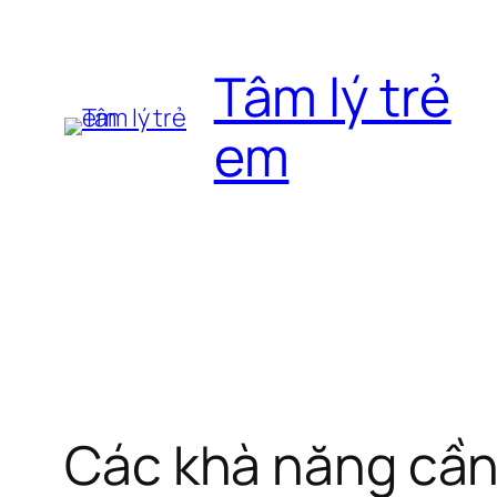
Chuyển
đến
Tâm lý trẻ
phần
nội
em
dung
Các khà năng cần 