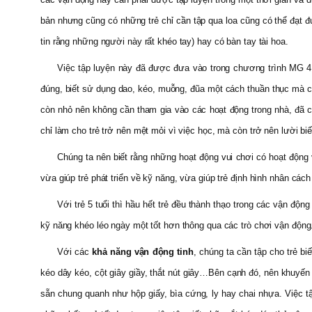
bản nhưng cũng có những trẻ chỉ cần tập qua loa cũng có thể đạt 
tin rằng những người này rất khéo tay) hay có bàn tay tài hoa.
Việc tập luyện này đã được đưa vào trong chương trình MG 4 – 5
đúng, biết sử dụng dao, kéo, muỗng, đũa một cách thuần thục mà ch
còn nhỏ nên không cần tham gia vào các hoạt động trong nhà, đã có 
chỉ làm cho trẻ trở nên mệt mỏi vì việc học, mà còn trở nên lười biế
Chúng ta nên biết rằng những hoạt động vui chơi có hoạt động với 
vừa giúp trẻ phát triển về kỹ năng, vừa giúp trẻ định hình nhân các
Với trẻ 5 tuổi thì hầu hết trẻ đều thành thạo trong các vận độ
kỹ năng khéo léo ngày một tốt hơn thông qua các trò chơi vận động
Với các
khả năng vận động tinh
, chúng ta cần tập cho trẻ b
kéo dây kéo, cột giây giầy, thắt nút giây…Bên cạnh đó, nên khuyến 
sẵn chung quanh như hộp giấy, bìa cứng, ly hay chai nhựa. Việc tậ