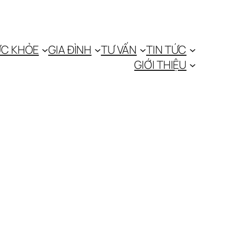
C KHỎE
GIA ĐÌNH
TƯ VẤN
TIN TỨC
GIỚI THIỆU