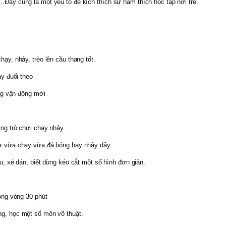
g…Đây cũng là một yếu tố để kích thích sự ham thích học tập nơi trẻ.
ạy, nhảy, trèo lên cầu thang tốt.
ạy đuổi theo
ăng vận động mới
ng trò chơi chạy nhảy.
hư vừa chạy vừa đá bóng hay nhảy dây.
u, xé dán, biết dùng kéo cắt một số hình đơn giản.
ong vòng 30 phút
ng, học một số môn võ thuật.