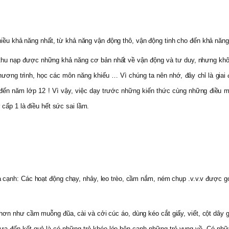
̣c nhiều khả năng nhất, từ khả năng vận động thô, vận động tinh cho đến khả n
hu nạp được những khả năng cơ bản nhất về vận động và tư duy, nhưng không vì
hương trình, học các môn năng khiếu … Vì chúng ta nên nhớ, đây chỉ là giai đoạ
đến năm lớp 12 ! Vì vậy, việc dạy trước những kiến thức cùng những điều mà
cấp 1 là điều hết sức sai lầm.
 cạnh: Các hoạt động chạy, nhảy, leo trèo, cầm nắm, ném chụp .v.v.v được 
ế hơn như cầm muỗng đũa, cài và cởi cúc áo, dùng kéo cắt giấy, viết, cột dây
đưa đến kết quả là có những trẻ khéo léo bên cạnh những trẻ vụng về. Có nhữ