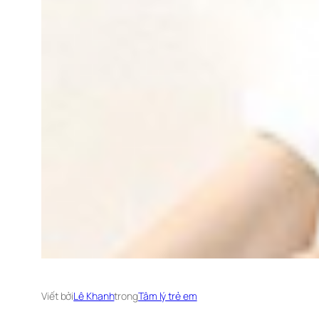
Viết bởi
Lê Khanh
trong
Tâm lý trẻ em