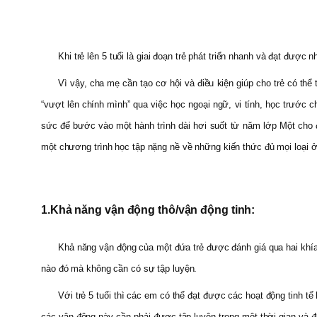
Khi trẻ lên 5 tuổi là giai đoạn trẻ phát triển nhanh và đạt đươ
Vì vậy, cha mẹ cần tạo cơ hội và điều kiện giúp cho trẻ có thể t
“vượt lên chính mình” qua việc học ngoại ngữ, vi tính, học trước c
sức để bước vào một hành trình dài hơi suốt từ năm lớp Một cho 
một chương trình học tập nặng nề về những kiến thức đủ mọi loại ở 
1.
Khả năng vận động thô/vận động tinh:
Khả năng vận động của một đứa trẻ được đánh giá qua hai khía
nào đó mà không cần có sự tập luyện.
Với trẻ 5 tuổi thì các em có thể đạt được các hoạt động tinh t
các vận động này cần phải được tập luyện trong một thời gian và 