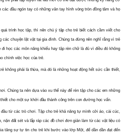
n các đầu ngón tay có những vân tay hình vòng tròn đồng tâm và họ
 trình học tập, thì nên chú ý tập cho trẻ biết cách cầm viết cho
ác chuyện lặt vặt tại gia đình. Chúng ta đừng nên nghĩ rằng vì trẻ
trẻ đi học các môn năng khiếu hay tập rèn chữ là đủ vì điều đó không
ho chính việc học của trẻ.
̉ không phải là thừa, mà đó là những hoạt động hết sức cần thiết,
ò chơi. Chúng ta nên dựa vào xu thế này để rèn tập cho các em những
 thiết cho một sự khởi đầu thành công trên con đường học vấn.
đầu từ các trò chơi. Tập cho trẻ khả năng tự mình cởi áo, cài cúc,
 nặn đất sét và lắp ráp các đồ chơi đơn giản làm từ các vật liệu có
ia tăng sự tự tin cho trẻ khi bước vào lớp Một, để dần dần đạt đến