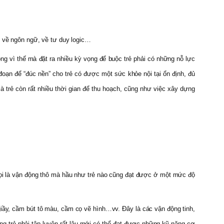
ăng về ngôn ngữ, về tư duy logic…
 thế mà đặt ra nhiều kỳ vọng để buộc trẻ phải có những nỗ lực
n để “đúc nền” cho trẻ có được một sức khỏe nội tại ổn định, đủ
 trẻ còn rất nhiều thời gian để thu hoạch, cũng như việc xây dựng
gọi là vận động thô mà hầu như trẻ nào cũng đạt được ở một mức độ
 giầy, cầm bút tô màu, cầm cọ vẽ hình…vv. Đây là các vận động tinh,
ng trẻ phải tập luyện rất lâu mới có thể đạt được những kỹ năng cơ