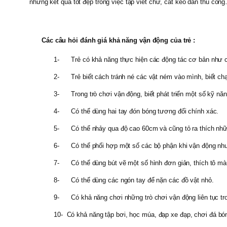
những kết quả tốt đẹp trong việc tập viết chữ, cắt kéo dán thủ côn
Các câu hỏi đánh giá khả năng vận động của trẻ :
1-
Trẻ có khả năng thực hiện các động tác cơ bản như ch
2-
Trẻ biết cách tránh né các vật ném vào mình, biết ch
3-
Trong trò chơi vận động, biết phát triển một số kỹ n
4-
Có thể dùng hai tay đón bóng tương đối chính xác.
5-
Có thể nhảy qua độ cao 60cm và cũng tỏ ra thích nhữ
6-
Có thể phối hợp một số các bộ phận khi vận động n
7-
Có thể dùng bút vẽ một số hình đơn giản, thích tô mà
8-
Có thể dùng các ngón tay để nặn các đồ vật nhỏ.
9-
Có khả năng chơi những trò chơi vận động liên tục tr
10-
Có khả năng tập bơi, học múa, đạp xe đạp, chơi đá bó