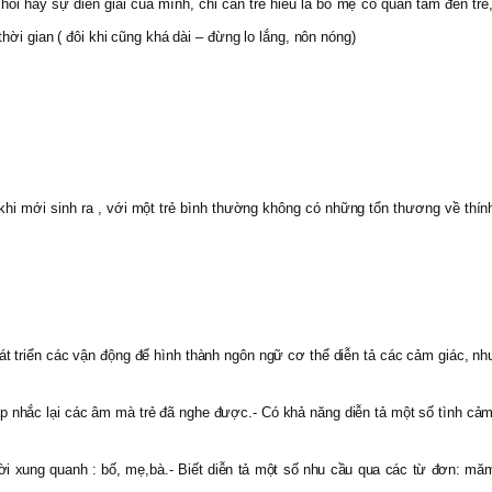
 hỏi hay sự diễn giải của mình, chỉ cần trẻ hiểu là bố mẹ có quan tâm đến t
hời gian ( đôi khi cũng khá dài – đừng lo lắng, nôn nóng)
khi mới sinh ra , với một trẻ bình thường không có những tổn thương về thính
riển các vận động để hình thành ngôn ngữ cơ thể diễn tả các cảm giác, nhu cầ
nhắc lại các âm mà trẻ đã nghe được.- Có khả năng diễn tả một số tình cảm
i xung quanh : bố, mẹ,bà.- Biết diễn tả một số nhu cầu qua các từ đơn: mă