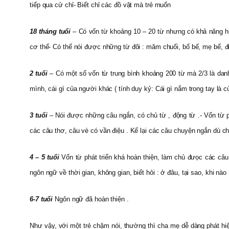
tiếp qua cử chỉ- Biết chỉ các đồ vật mà trẻ muốn
18 tháng tuổi
– Có vốn từ khoảng 10 – 20 từ nhưng có khả năng hiể
cơ thể- Có thể nói được những từ đôi : măm chuối, bố bế, mẹ bế, đi
2 tuổi
– Có một số vốn từ trung bình khoảng 200 từ mà 2/3 là danh
mình, cái gì của người khác ( tính duy kỷ: Cái gì nắm trong tay là
3 tuổi
– Nói được những câu ngắn, có chủ từ , động từ .- Vốn từ p
các câu thơ, câu vè có vần điệu . Kể lại các câu chuyện ngắn dù ch
4 – 5 tuổi
Vốn từ phát triển khá hoàn thiện, làm chủ đưọc các câu 
ngôn ngữ về thời gian, không gian, biết hỏi : ở đâu, tại sao, khi nà
6-7 tuổi
Ngôn ngữ đã hoàn thiện .
Như vậy, với một trẻ chậm nói, thường thì cha mẹ dễ dàng phát hiệ