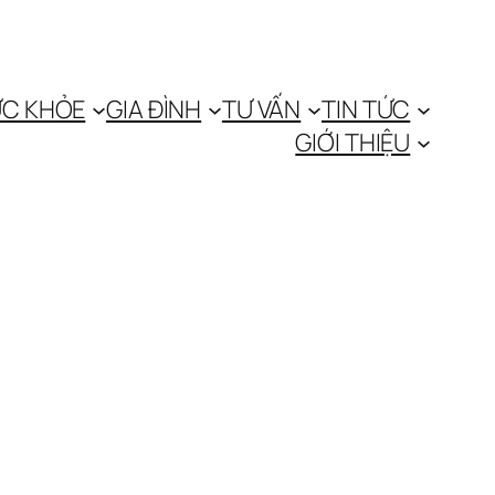
C KHỎE
GIA ĐÌNH
TƯ VẤN
TIN TỨC
GIỚI THIỆU