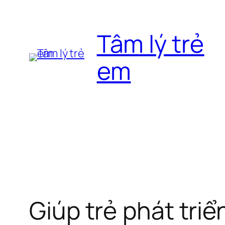
Chuyển
đến
Tâm lý trẻ
phần
nội
em
dung
Giúp trẻ phát triể