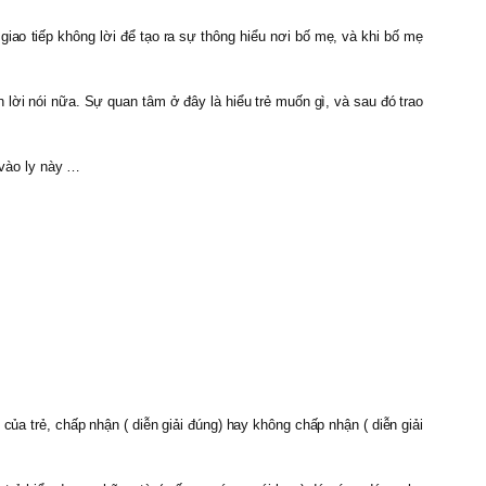
iao tiếp không lời để tạo ra sự thông hiểu nơi bố mẹ, và khi bố mẹ
 lời nói nữa. Sự quan tâm ở đây là hiểu trẻ muốn gì, và sau đó trao
 vào ly này …
ủa trẻ, chấp nhận ( diễn giải đúng) hay không chấp nhận ( diễn giải