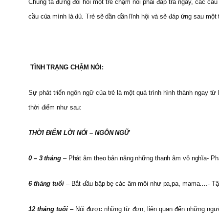
Chúng ta đừng đòi hỏi một trẻ chậm nói phải đáp trả ngay, các câu
cầu của mình là đủ. Trẻ sẽ dần dần lĩnh hội và sẽ đáp ứng sau một t
TÌNH TRẠNG CHẬM NÓI:
Sự phát triển ngôn ngữ của trẻ là một quá trình hình thành ngay từ 
thời điểm như sau:
THỜI ĐIỂM LỜI NÓI – NGÔN NGỮ
0 – 3 tháng
– Phát âm theo bản năng những thanh âm vô nghĩa- Phát t
6 tháng tuổi
– Bắt đầu bập bẹ các âm môi như pa,pa, mama….- Tập 
12 tháng tuổi
– Nói được những từ đơn, liên quan đến những ngườ