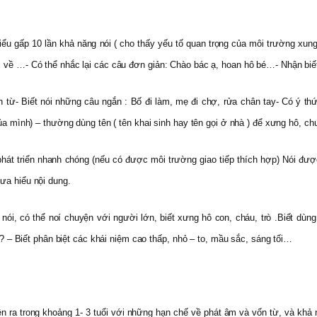
u gấp 10 lần khả năng nói ( cho thấy yếu tố quan trọng của môi trường xun
 về …- Có thể nhắc lại các câu đơn giản: Chào bác ạ, hoan hô bé…- Nhận biết
 từ- Biết nói những câu ngắn : Bố đi làm, mẹ đi chợ, rửa chân tay- Có ý thứ
 của mình) – thường dùng tên ( tên khai sinh hay tên gọi ở nhà ) để xưng hô, 
hát triển nhanh chóng (nếu có được môi trường giao tiếp thích hợp) Nói được
ưa hiểu nội dung.
nói, có thể noí chuyện với người lớn, biết xưng hô con, cháu, trò .Biết dùn
o ? – Biết phân biệt các khái niệm cao thấp, nhỏ – to, mầu sắc, sáng tối…
n ra trong khoảng 1- 3 tuổi với những hạn chế về phát âm và vốn từ, và khả n