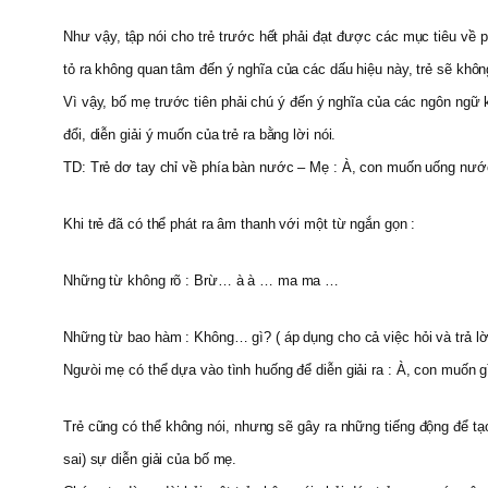
Như vậy, tập nói cho trẻ trước hết phải đạt được các mục tiêu về 
tỏ ra không quan tâm đến ý nghĩa của các dấu hiệu này, trẻ sẽ khôn
Vì vậy, bố mẹ trước tiên phải chú ý đến ý nghĩa của các ngôn ngữ k
đổi, diễn giải ý muốn của trẻ ra bằng lời nói.
TD: Trẻ dơ tay chỉ về phía bàn nước – Mẹ : À, con muốn uống nướ
Khi trẻ đã có thể phát ra âm thanh với một từ ngắn gọn :
Những từ không rõ : Brừ… à à … ma ma …
Những từ bao hàm : Không… gì? ( áp dụng cho cả việc hỏi và trả lờ
Ngưòi mẹ có thể dựa vào tình huống để diễn giải ra : À, con muốn
Trẻ cũng có thể không nói, nhưng sẽ gây ra những tiếng động để tạo
sai) sự diễn giải của bố mẹ.