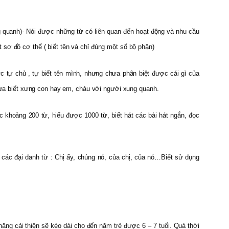
g quanh)- Nói được những từ có liên quan đến hoạt động và nhu cầu
 sơ đồ cơ thể ( biết tên và chỉ đúng một số bộ phận)
c tự chủ , tự biết tên mình, nhưng chưa phân biệt được cái gì của
chưa biết xưng con hay em, cháu với người xung quanh.
 khoảng 200 từ, hiểu được 1000 từ, biết hát các bài hát ngắn, đọc
g các đại danh từ : Chị ấy, chúng nó, của chị, của nó…Biết sử dụng
ăng cải thiện sẽ kéo dài cho đến năm trẻ được 6 – 7 tuổi. Quá thời