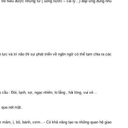
rẻ, trẻ hiểu được những từ ( uống nước – cái ly…) đáp ứng đúng nhu
 lực và trí não thì sự phát triển về ngôn ngữ có thể tạm chia ra các
u : Đói, lạnh, sợ, ngạc nhiên, lo lắng , hài lòng, vui vẻ…
 qua nét mặt.
m măm, ị, bô, bánh, cơm…- Có khả năng tạo ra những quan hệ giao