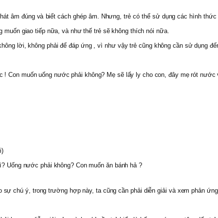
phát âm đúng và biết cách ghép âm. Nhưng, trẻ có thể sử dụng các hình thức g
g muốn giao tiếp nữa, và như thế trẻ sẽ không thích nói nữa.
hông lời, không phải để đáp ứng , vì như vậy trẻ cũng không cần sử dụng đến
c ! Con muốn uống nước phải không? Mẹ sẽ lấy ly cho con, đây mẹ rót nước
i)
 gì? Uống nước phải không? Con muốn ăn bánh hả ?
 sự chú ý, trong trường hợp này, ta cũng cần phải diễn giải và xem phản ứng c