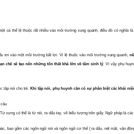
một cá thể lệ thuộc rất nhiều vào môi trường xung quanh, điều đó có nghĩa l
u rơi vào một môi trường bất lợi.
Vì lệ thuộc vào môi trường xung quanh,
nê
ạn chế sẽ tạo nên những tổn thất khá lớn về tâm sinh lý
. Vì vậy phụ huyn
ệc tập nói cho trẻ.
Khi tập nói, phụ huynh cần có sự phân biệt các khái niệ
 câu
 vựng có thể là từ nói, ra dấu tay, vẽ biểu tượng trên giấy. Ngữ pháp là các 
ác, bao gồm các ngôn ngữ nói và ngôn ngữ cơ thể ( ra dấu, nét mặt, vận động