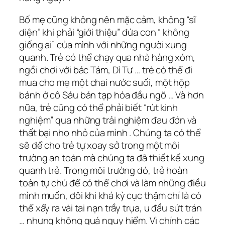
Bố mẹ cũng không nên mặc cảm, không “sĩ
diện” khi phải “giới thiệu” đứa con “ không
giống ai” của mình với những người xung
quanh. Trẻ có thể chạy qua nhà hàng xóm,
ngồi chơi với bác Tám, Dì Tư … trẻ có thể đi
mua cho mẹ một chai nước suối, một hộp
bánh ở cô Sáu bán tạp hóa đầu ngõ … Và hơn
nữa, trẻ cũng có thể phải biết “rút kinh
nghiệm” qua những trải nghiệm đau đớn và
thất bại nho nhỏ của mình . Chúng ta có thể
sẽ để cho trẻ tự xoay sở trong một môi
trường an toàn mà chúng ta đã thiết kế xung
quanh trẻ. Trong môi trường đó, trẻ hoàn
toàn tự chủ để có thể chơi và làm những điều
mình muốn, đôi khi khá kỳ cục thậm chí là có
thể xẩy ra vài tai nạn trầy trụa, u đầu sứt trán
… nhưng không quá nguy hiểm. Vì chính các