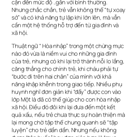
cận đến mức độ ..gần với bình thường.
Nhưng chắc chắn, trẻ vẫn không thể “tự xoay
sở” và có khả năng tự lập khi lớn lên, mà vẫn
cần một hệ thống hỗ trợ đến từ gia đình và
xã hội.
Thuật ngữ “ Hòa nhập” trong một chừng mực
nào đó vừa là niềm vui cho những gia đình
của trẻ, nhưng có khi lại trở thành nỗi lo lắng,
căng thẳng cho chính trẻ, khi cháu phải tự
“bước đi trên hai chân” của mình với khả
năng khập khễnh trong giao tiếp. Nhiều phụ
huynh nghĩ đơn giản khi “đẩy” được con vào
lớp Một là đã có thể giúp cho con hòa nhập
xã hội. Điều đó đôi khi lại đưa đến một kết
quả xấu, nếu trẻ chưa thực sự hoàn thiện mà
lại mong chờ tập thể chung quanh sẽ “tập
luyện” cho trẻ dần dần. Nhưng nếu không