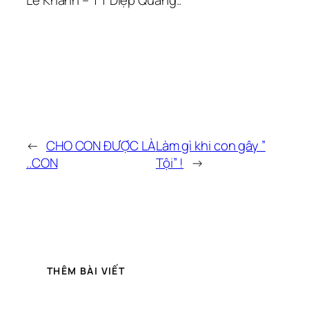
Lê Khanh – TT Diệp Quang..
←
CHO CON ĐƯỢC LÀ
Làm gì khi con gây ”
..CON
Tội” !
→
THÊM BÀI VIẾT