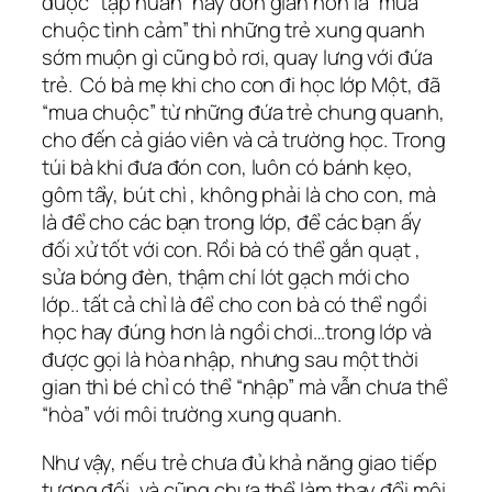
được “tập huấn” hay đơn giản hơn là “mua
chuộc tình cảm” thì những trẻ xung quanh
sớm muộn gì cũng bỏ rơi, quay lưng với đứa
trẻ. Có bà mẹ khi cho con đi học lớp Một, đã
“mua chuộc” từ những đứa trẻ chung quanh,
cho đến cả giáo viên và cả trường học. Trong
túi bà khi đưa đón con, luôn có bánh kẹo,
gôm tẩy, bút chì , không phải là cho con, mà
là để cho các bạn trong lớp, để các bạn ấy
đối xử tốt với con. Rồi bà có thể gắn quạt ,
sửa bóng đèn, thậm chí lót gạch mới cho
lớp.. tất cả chỉ là để cho con bà có thể ngồi
học hay đúng hơn là ngồi chơi…trong lớp và
được gọi là hòa nhập, nhưng sau một thời
gian thì bé chỉ có thể “nhập” mà vẫn chưa thể
“hòa” với môi trường xung quanh.
Như vậy, nếu trẻ chưa đủ khả năng giao tiếp
tương đối, và cũng chưa thể làm thay đổi môi