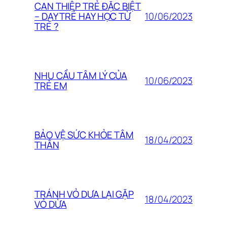
CAN THIỆP TRẺ ĐẶC BIỆT
10/06/2023
– DẠY TRẺ HAY HỌC TỪ
TRẺ ?
NHU CẦU TÂM LÝ CỦA
10/06/2023
TRẺ EM
BẢO VỆ SỨC KHỎE TÂM
18/04/2023
THÂN
TRÁNH VỎ DƯA LẠI GẶP
18/04/2023
VỎ DỪA