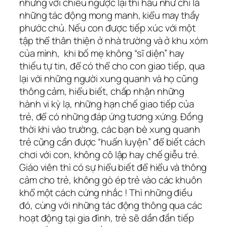
nhưng với chiều ngược lại thì hầu như chỉ là
những tác động mong manh, kiểu may thầy
phước chủ. Nếu con được tiếp xúc với một
tập thể thân thiện ở nhà trường và ở khu xóm
của mình, khi bố mẹ không “sĩ diện” hay
thiếu tự tin, để có thể cho con giao tiếp, qua
lại với những người xung quanh và họ cũng
thông cảm, hiểu biết, chấp nhận những
hành vi kỳ lạ, những hạn chế giao tiếp của
trẻ, để có những đáp ứng tương xứng. Đồng
thời khi vào trường, các bạn bè xung quanh
trẻ cũng cần được “huấn luyện” để biết cách
chơi với con, không cô lập hay chế giễu trẻ.
Giáo viên thì có sự hiểu biết để hiểu và thông
cảm cho trẻ, không gò ép trẻ vào các khuôn
khổ một cách cứng nhắc ! Thì những điều
đó, cùng với những tác động thông qua các
hoạt động tại gia đình, trẻ sẽ dần đần tiếp