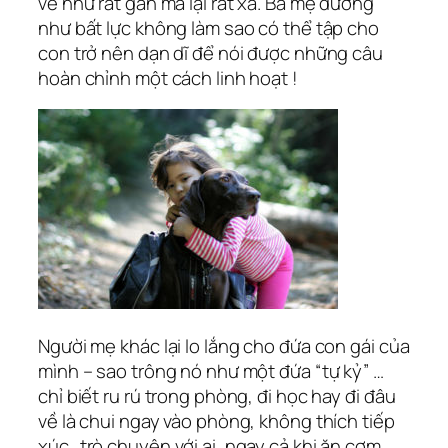
vẻ như rất gần mà lại rất xa. Bà mẹ dường
như bất lực không làm sao có thể tập cho
con trở nên dạn dĩ để nói được những câu
hoàn chỉnh một cách linh hoạt !
Người mẹ khác lại lo lắng cho đứa con gái của
mình – sao trông nó như một đứa “tự kỷ” …
chỉ biết ru rú trong phòng, đi học hay đi đâu
về là chui ngay vào phòng, không thích tiếp
xúc…trò chuyện với ai, ngay cả khi ăn cơm