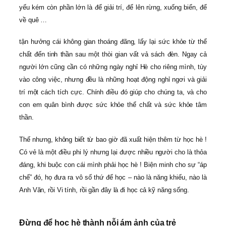
yếu kém còn phần lớn là để giải trí, để lên rừng, xuống biển, để
về quê …
tận hưởng cái không gian thoáng đãng, lấy lại sức khỏe từ thể
chất đến tinh thần sau một thòi gian vất vả sách đèn. Ngay cả
người lớn cũng cần có những ngày nghỉ Hè cho riêng mình, tùy
vào công việc, nhưng đều là những hoạt động nghỉ ngơi và giải
trí một cách tích cực. Chính điều đó giúp cho chúng ta, và cho
con em quân bình được sức khỏe thể chất và sức khỏe tâm
thần.
Thế nhưng, không biết từ bao giờ đã xuất hiện thêm từ học hè !
Có vẻ là một điều phi lý nhưng lại được nhiều người cho là thỏa
đáng, khi buộc con cái mình phải học hè ! Biện minh cho sự “áp
chế” đó, họ đưa ra vô số thứ để học – nào là năng khiếu, nào là
Anh Văn, rồi Vi tính, rồi gần đây là đi học cả kỹ năng sống.
Đừng để học hè thành nỗi ám ảnh của trẻ