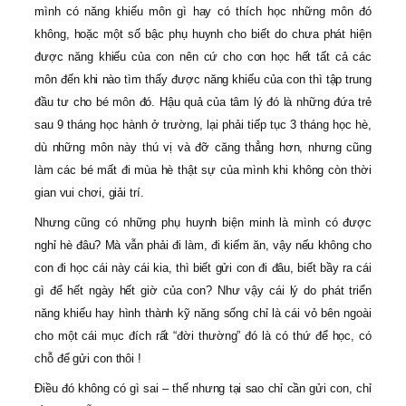
mình có năng khiếu môn gì hay có thích học những môn đó
không, hoặc một số bậc phụ huynh cho biết do chưa phát hiện
được năng khiếu của con nên cứ cho con học hết tất cả các
môn đến khi nào tìm thấy được năng khiếu của con thì tập trung
đầu tư cho bé môn đó. Hậu quả của tâm lý đó là những đứa trẻ
sau 9 tháng học hành ở trường, lại phải tiếp tục 3 tháng học hè,
dù những môn này thú vị và đỡ căng thẳng hơn, nhưng cũng
làm các bé mất đi mùa hè thật sự của mình khi không còn thời
gian vui chơi, giải trí.
Nhưng cũng có những phụ huynh biện minh là mình có được
nghỉ hè đâu? Mà vẫn phải đi làm, đi kiếm ăn, vậy nếu không cho
con đi học cái này cái kia, thì biết gửi con đi đâu, biết bầy ra cái
gì để hết ngày hết giờ của con? Như vậy cái lý do phát triển
năng khiếu hay hình thành kỹ năng sống chỉ là cái vỏ bên ngoài
cho một cái mục đích rất “đời thường” đó là có thứ để học, có
chỗ để gửi con thôi !
Điều đó không có gì sai – thế nhưng tại sao chỉ cần gửi con, chỉ