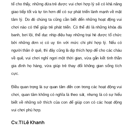
tế cho thấy, những đứa trẻ được vui chơi hợp lý sẽ có khả năng
giao tiếp tốt và tự tin hơn để có sự phát triển lành mạnh về mặt
tâm lý. Do đó chúng ta cũng cần biết đến những hoạt động vui
chơi nào có thể giúp trẻ phát triển. Có thể đó là những khóa đá
banh, bơi lội, thể dục nhịp điệu hay những trại hè được tổ chức
bởi những đơn vị có uy tín với mức chi phí hợp lý. Nếu có
người thân ở quê, thì đây cũng là dịp thích hợp để cho các cháu
về quê, vui chơi nghỉ ngơi một thời gian, vừa gắn kết tinh thần
gia đình họ hàng, vừa giúp trẻ thay đổi không gian sống tích
cực.
Điều quan trọng là sự quan tâm đến con trong các hoạt động vui
chơi, quan tâm không có nghĩa là theo sát, nhưng là có sự hiểu
biết về những sở thích của con để giúp con có các hoạt động
vui chơi phù hợp.
Cv.Tl Lê Khanh