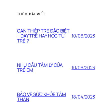
THÊM BÀI VIẾT
CAN THIỆP TRẺ ĐẶC BIỆT
10/06/2023
– DẠY TRẺ HAY HỌC TỪ
TRẺ ?
NHU CẦU TÂM LÝ CỦA
10/06/2023
TRẺ EM
BẢO VỆ SỨC KHỎE TÂM
18/04/2023
THÂN