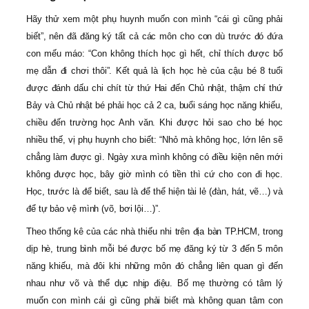
Hãy thử xem một phụ huynh muốn con mình “cái gì cũng phải
biết”, nên đã đăng ký tất cả các môn cho con dù trước đó đứa
con mếu máo: “Con không thích học gì hết, chỉ thích được bố
mẹ dẫn đi chơi thôi”. Kết quả là lịch học hè của cậu bé 8 tuổi
được đánh dấu chi chít từ thứ Hai đến Chủ nhật, thậm chí thứ
Bảy và Chủ nhật bé phải học cả 2 ca, buổi sáng học năng khiếu,
chiều đến trường học Anh văn. Khi được hỏi sao cho bé học
nhiều thế, vị phụ huynh cho biết: “Nhỏ mà không học, lớn lên sẽ
chẳng làm được gì. Ngày xưa mình không có điều kiện nên mới
không được học, bây giờ mình có tiền thì cứ cho con đi học.
Học, trước là để biết, sau là để thể hiện tài lẻ (đàn, hát, vẽ…) và
để tự bảo vệ mình (võ, bơi lội…)”.
Theo thống kê của các nhà thiếu nhi trên địa bàn TP.HCM, trong
dịp hè, trung bình mỗi bé được bố mẹ đăng ký từ 3 đến 5 môn
năng khiếu, mà đôi khi những môn đó chẳng liên quan gì đến
nhau như võ và thể dục nhịp điệu. Bố mẹ thường có tâm lý
muốn con mình cái gì cũng phải biết mà không quan tâm con