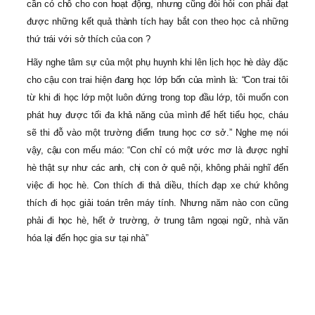
cần có chỗ cho con hoạt động, nhưng cũng đòi hỏi con phải đạt
được những kết quả thành tích hay bắt con theo học cả những
thứ trái với sở thích của con ?
Hãy nghe tâm sự của một phụ huynh khi lên lịch học hè dày đặc
cho cậu con trai hiện đang học lớp bốn của mình là: “Con trai tôi
từ khi đi học lớp một luôn đứng trong top đầu lớp, tôi muốn con
phát huy được tối đa khả năng của mình để hết tiểu học, cháu
sẽ thi đỗ vào một trường điểm trung học cơ sở.” Nghe mẹ nói
vậy, cậu con mếu máo: “Con chỉ có một ước mơ là được nghỉ
hè thật sự như các anh, chị con ở quê nội, không phải nghĩ đến
việc đi học hè. Con thích đi thả diều, thích đạp xe chứ không
thích đi học giải toán trên máy tính. Nhưng năm nào con cũng
phải đi học hè, hết ở trường, ở trung tâm ngoại ngữ, nhà văn
hóa lại đến học gia sư tại nhà”