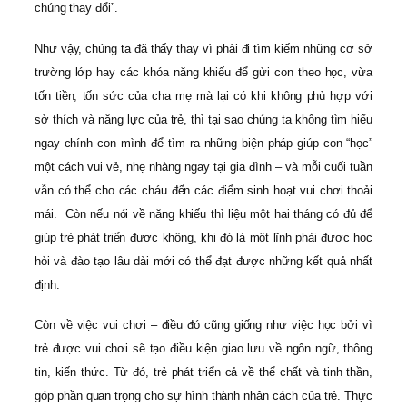
chúng thay đổi”.
Như vậy, chúng ta đã thấy thay vì phải đi tìm kiếm những cơ sở
trường lớp hay các khóa năng khiếu để gửi con theo học, vừa
tốn tiền, tốn sức của cha mẹ mà lại có khi không phù hợp với
sở thích và năng lực của trẻ, thì tại sao chúng ta không tìm hiểu
ngay chính con mình để tìm ra những biện pháp giúp con “học”
một cách vui vẻ, nhẹ nhàng ngay tại gia đình – và mỗi cuối tuần
vẫn có thể cho các cháu đến các điểm sinh hoạt vui chơi thoải
mái. Còn nếu nói về năng khiếu thì liệu một hai tháng có đủ để
giúp trẻ phát triển được không, khi đó là một lĩnh phải được học
hỏi và đào tạo lâu dài mới có thể đạt được những kết quả nhất
định.
Còn về việc vui chơi – điều đó cũng giống như việc học bởi vì
trẻ được vui chơi sẽ tạo điều kiện giao lưu về ngôn ngữ, thông
tin, kiến thức. Từ đó, trẻ phát triển cả về thể chất và tinh thần,
góp phần quan trọng cho sự hình thành nhân cách của trẻ. Thực