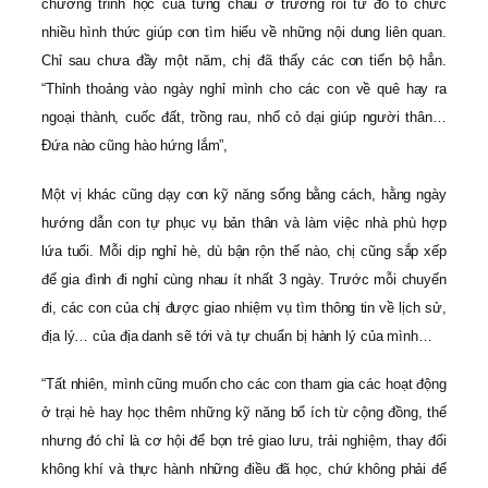
chương trình học của từng cháu ở trường rồi từ đó tổ chức
nhiều hình thức giúp con tìm hiểu về những nội dung liên quan.
Chỉ sau chưa đầy một năm, chị đã thấy các con tiến bộ hẳn.
“Thỉnh thoảng vào ngày nghỉ mình cho các con về quê hay ra
ngoại thành, cuốc đất, trồng rau, nhổ cỏ dại giúp người thân…
Đứa nào cũng hào hứng lắm”,
Một vị khác cũng dạy con kỹ năng sống bằng cách, hằng ngày
hướng dẫn con tự phục vụ bản thân và làm việc nhà phù hợp
lứa tuổi. Mỗi dịp nghỉ hè, dù bận rộn thế nào, chị cũng sắp xếp
để gia đình đi nghỉ cùng nhau ít nhất 3 ngày. Trước mỗi chuyến
đi, các con của chị được giao nhiệm vụ tìm thông tin về lịch sử,
địa lý… của địa danh sẽ tới và tự chuẩn bị hành lý của mình…
“Tất nhiên, mình cũng muốn cho các con tham gia các hoạt động
ở trại hè hay học thêm những kỹ năng bổ ích từ cộng đồng, thế
nhưng đó chỉ là cơ hội để bọn trẻ giao lưu, trải nghiệm, thay đổi
không khí và thực hành những điều đã học, chứ không phải để