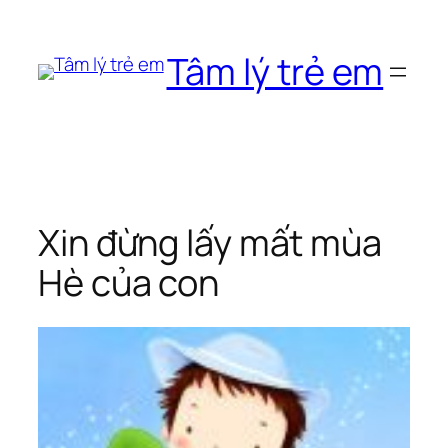
Chuyển
đến
Tâm lý trẻ em
phần
nội
dung
Xin đừng lấy mất mùa
Hè của con