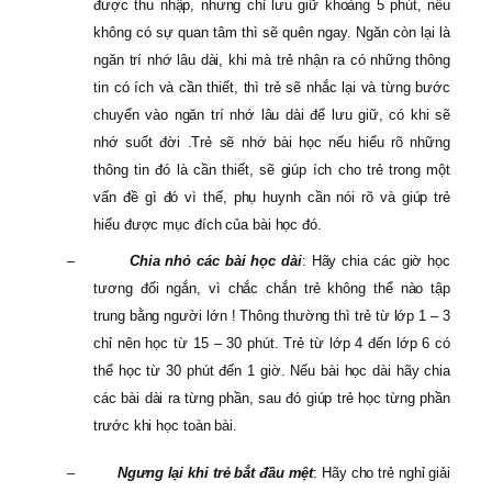
được thu nhập, nhưng chỉ lưu giữ khoảng 5 phút, nếu
không có sự quan tâm thì sẽ quên ngay. Ngăn còn lại là
ngăn trí nhớ lâu dài, khi mà trẻ nhận ra có những thông
tin có ích và cần thiết, thì trẻ sẽ nhắc lại và từng bước
chuyển vào ngăn trí nhớ lâu dài để lưu giữ, có khi sẽ
nhớ suốt đời .Trẻ sẽ nhớ bài học nếu hiểu rõ những
thông tin đó là cần thiết, sẽ giúp ích cho trẻ trong một
vấn đề gì đó vì thế, phụ huynh cần nói rõ và giúp trẻ
hiểu được mục đích của bài học đó.
–
Chia nhỏ các bài học dài
: Hãy chia các giờ học
tương đối ngắn, vì chắc chắn trẻ không thể nào tập
trung bằng người lớn ! Thông thường thì trẻ từ lớp 1 – 3
chỉ nên học từ 15 – 30 phút. Trẻ từ lớp 4 đến lớp 6 có
thể học từ 30 phút đến 1 giờ. Nếu bài học dài hãy chia
các bài dài ra từng phần, sau đó giúp trẻ học từng phần
trước khi học toàn bài.
–
Ngưng lại khi trẻ bắt đầu mệt
: Hãy cho trẻ nghỉ giải