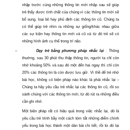
nhập trước cùng những thông tin mới nhập sau sẽ giúp
trẻ thấy được tính chất của chúng vì các thông tin mới sẽ
bổ sung, loại bỏ hay phủ định các thông tin cũ. Chúng ta
có thể giúp trẻ nhìn ra những sự giống/khác nhau giữa
các sự kiện hay thông tin mới và cũ và từ đó trẻ sẽ có
những hình ảnh cụ thể trong trí não.
–
Dạy trẻ bằng phương pháp nhắc lại
: Thông
thường, sau 30 phút thu thập thông tin, người ta chỉ còn
nhớ khoảng 50% và sau đó một đến hai ngay thì chỉ còn
20% các thông tin là còn được lưu giữ. Vì thề để trẻ nhớ
bài học, không có biện pháp nào khác là phải nhắc lại –
Chúng ta hãy yêu cầu trẻ nhắc lại các thông tin cũ, rồi so
sánh chúng với các thông tin mới, từ đó rút ra những điều
cần ghi nhớ.
Một biện pháp rất có hiệu quả trong việc nhắc lại, đó là
yêu cầu trẻ trình bầy một cách tóm tắt những điểm chính
yếu trong bài học thành một dàn bài chi tiết, rồi từ đó lại