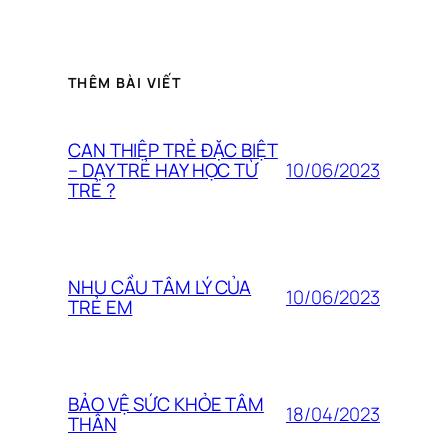
THÊM BÀI VIẾT
CAN THIỆP TRẺ ĐẶC BIỆT
10/06/2023
– DẠY TRẺ HAY HỌC TỪ
TRẺ ?
NHU CẦU TÂM LÝ CỦA
10/06/2023
TRẺ EM
BẢO VỆ SỨC KHỎE TÂM
18/04/2023
THÂN