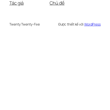
Tác giả
Chủ đề
Twenty Twenty-Five
Được thiết kế với
WordPress