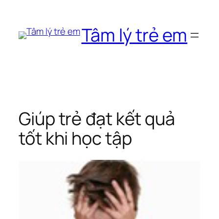
Chuyển
đến
Tâm lý trẻ em
phần
nội
dung
Giúp trẻ đạt kết quả
tốt khi học tập